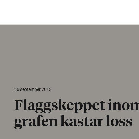
26 september 2013
Flaggskeppet ino
grafen kastar loss