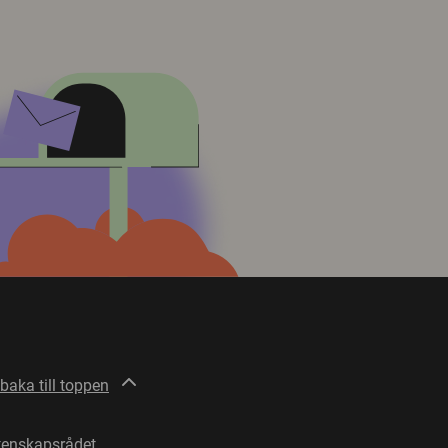
lbaka till toppen
tenskapsrådet