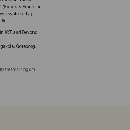
T (Future & Emerging
ss systerfartyg
lls.
 in ICT and Beyond.
ögskola, Göteborg.
 nyare forskning om