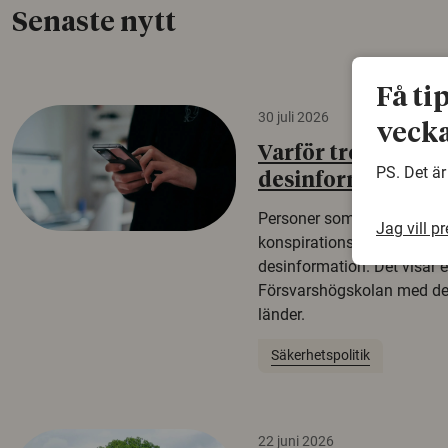
Senaste nytt
Få ti
30 juli 2026
vecka
Varför tror vissa p
PS. Det är
desinformation?
Personer som är mer benäg
Jag vill p
konspirationsteorier är oft
desinformation. Det visar e
Försvarshögskolan med del
länder.
Säkerhetspolitik
22 juni 2026