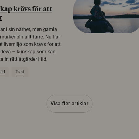
ap krävs för att
r
kar i sin närhet, men gamla
rker blir allt färre. Nu har
t livsmiljö som krävs för att
erleva – kunskap som kan
 in rätt åtgärder i tid.
ald
Träd
Visa fler artiklar