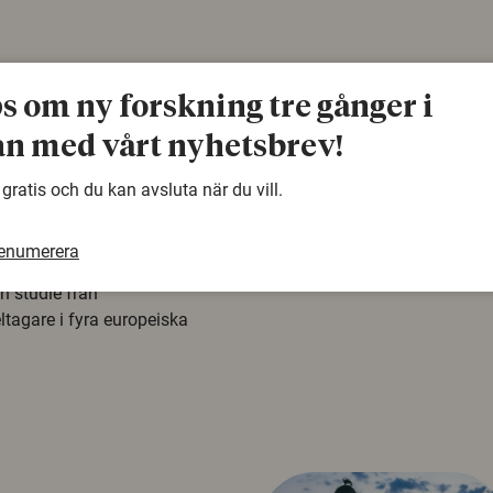
ps om ny forskning tre gånger i
n med vårt nyhetsbrev!
å rysk
 gratis och du kan avsluta när du vill.
na att tro på
renumerera
a mer mottagliga för rysk
n studie från
tagare i fyra europeiska