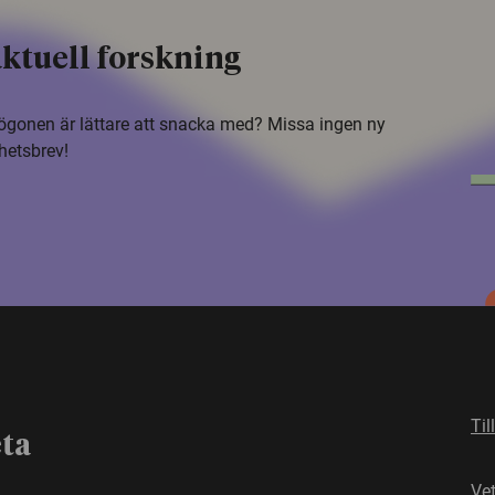
ktuell forskning
i ögonen är lättare att snacka med? Missa ingen ny
hetsbrev!
Til
eta
Ve