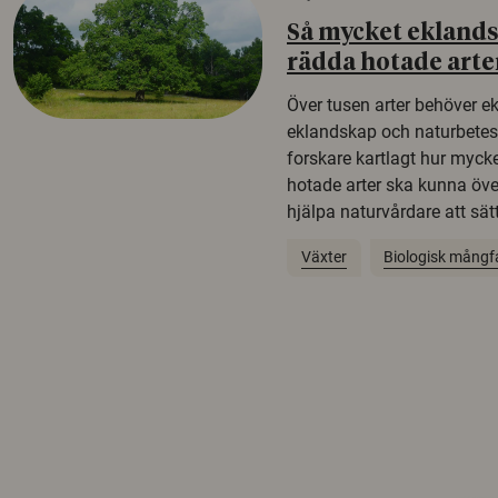
Så mycket eklandsk
rädda hotade arte
Över tusen arter behöver e
eklandskap och naturbetesma
forskare kartlagt hur mycke
hotade arter ska kunna öv
hjälpa naturvårdare att sätta
Växter
Biologisk mångf