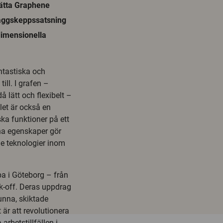
sätta Graphene
flaggskeppssatsning
dimensionella
ntastiska och
ill. I grafen –
 lätt och flexibelt –
let är också en
ka funktioner på ett
na egenskaper gör
e teknologier inom
a i Göteborg – från
k-off. Deras uppdrag
unna, skiktade
 är att revolutionera
arbetstillfällen i