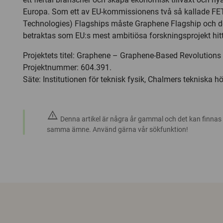
Europa. Som ett av EU-kommissionens två så kallade FE
Technologies) Flagships måste Graphene Flagship och de
betraktas som EU:s mest ambitiösa forskningsprojekt hitti
Projektets titel: Graphene – Graphene-Based Revolutions
Projektnummer: 604.391.
Säte: Institutionen för teknisk fysik, Chalmers tekniska h
warning
Denna artikel är några år gammal och det kan finnas
samma ämne. Använd gärna vår sökfunktion!