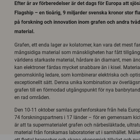
Efter år av förberedelser är det dags för Europa att sjö
Flagship – en tioårig, 9 miljarder svenska kronor stor 
på forskning och innovation inom grafen och andra två
material.
Grafen, ett enda lager av kolatomer, kan vara det mest fa
mångsidiga material som mänskligheten har fått tillgång t
världens starkaste material, hårdare än diamant, men ändå
kan elektroner färdas mycket snabbare än i kisel. Materia
genomskinlig ledare, som kombinerar elektriska och optis
exceptionellt sätt. Denna unika kombination av överlägs
grafen till en förmodad utgångspunkt för nya banbrytand
en rad områden.
Den 10-11 oktober samlas grafenforskare från hela Europ
74 forskningspartners i 17 länder – för en gemensam kic
är att ta supermaterialet grafen och närbesläktade, ultrat
material från forskarnas laboratorier ut i samhället. Målet
ett flertal branscher och skapa ekonomisk tillväxt och nya 