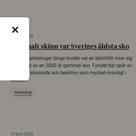
22 juni 2026
Gammalt skinn var Sveriges äldsta sko
Det som arkeologer länge trodde var en björnfäll visar sig
vara delar av en 2000 år gammal sko. Fyndet bär spår av
romerskt skomode och beskrivs som mycket ovanligt i
Norden.
Arkeologi
19 juni 2026