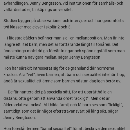
avhandlingen, Jenny Bengtsson, vid institutionen för samhälls- och
välfärdsstudier, Linköpings universitet.
Studien bygger på observationer och intervjuer och har genomförts i
två klasser med elever i skolår 2 och 3.
– I lågstadieåldern befinner man sig i en mellanposition. Man är inte
längre ett litet barn, men det är fortfarande långt till tonåren. Det
finns många motstridiga förväntningar och spänningsfält som man
måste kunna navigera mellan, säger Jenny Bengtsson.
Hon har särskilt intresserat sig för de gränsland där normerna
krockar. Alla ”vet”, även barnen, att barn och sexualitet inte hör ihop,
ändå är sexualitet ett ämne som barnen nästan dagligen berör av.
– De får hantera det på speciella sätt, för att upprätthålla en
distans, ofta genom att använda ordet ”äckligt”. Men det är
åldersrelaterat också. Att bilda familj och få barn ses som ”äckligt”,
samtidigt som det är något eftersträvansvärt på lång sikt, säger
Jenny Bengtsson.
Hon föreslår termen ”banal sexualitet” för att beskriva den sexualitet