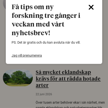
äldsta sko
Få tips om ny
22 juni 2026
forskning tre gånger i
Det som arkeologer länge trodde var en
veckan med vårt
björnfäll visar sig vara delar av en 2000 år
gammal sko. Fyndet bär spår av romerskt
nyhetsbrev!
skomode och beskrivs som mycket ovanligt i
Norden.
PS. Det är gratis och du kan avsluta när du vill.
Arkeologi
Jag vill prenumerera
Så mycket eklandskap
krävs för att rädda hotade
arter
22 juni 2026
Över tusen arter behöver ekar i sin närhet, men
gamla eklandskap och naturbetesmarker blir