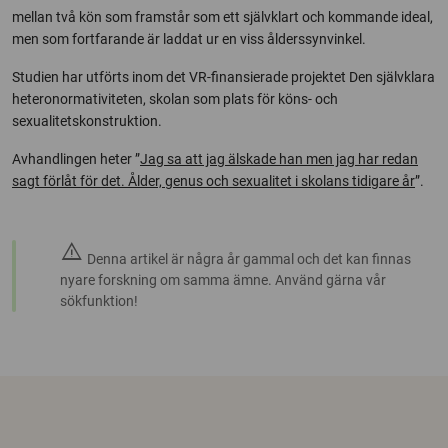
mellan två kön som framstår som ett självklart och kommande ideal,
men som fortfarande är laddat ur en viss ålderssynvinkel.
Studien har utförts inom det VR-finansierade projektet Den självklara
heteronormativiteten, skolan som plats för köns- och
sexualitetskonstruktion.
Avhandlingen heter ”
Jag sa att jag älskade han men jag har redan
sagt förlåt för det. Ålder, genus och sexualitet i skolans tidigare år
”.
warning
Denna artikel är några år gammal och det kan finnas
nyare forskning om samma ämne. Använd gärna vår
sökfunktion!