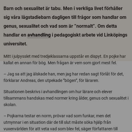
Barn och sexualitet är tabu. Men i verkliga livet förhåller
sig våra lågstadiebarn dagligen till frågor som handlar om
genus, sexualitet och vad som är ”normalt”. Om detta
handlar en
avhandling
i pedagogiskt arbete vid Linköpings
universitet.
Mitt i julpysslet med tredjeklassarna uppstår en dispyt. En pojke har
kallat en annan för bög. Men frågan är vem som gjort mest fel.
– Jag sa att jag älskade han, men jag har redan sagt förlåt för det,
förklarar Andreas, den utpekade ”bögen”, för läraren.
Situationen beskrivs i avhandlingen om hur lärare och elever
tillsammans handskas med normer kring ålder, genus och sexualitet i
skolan.
– Pojkarna testar en norm, prövar vad som funkar, men det
utmynnar i en situation där de till slut måste söka hjälp från
vuxenvärlden för att veta vad som blev fel, säger författaren till