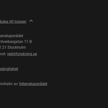
lbaka till toppen
tenskapsrådet
ntverkargatan 11 B
2 21 Stockholm
post:
red@forskning.se
lgänglighet
 initiativ av
Vetenskapsrådet