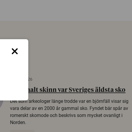
22 juni 2026
Gammalt skinn var Sveriges äldsta sko
Det som arkeologer länge trodde var en björnfäll visar sig
vara delar av en 2000 år gammal sko. Fyndet bär spår av
romerskt skomode och beskrivs som mycket ovanligt i
Norden.