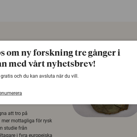
ps om ny forskning tre gånger i
n med vårt nyhetsbrev!
 gratis och du kan avsluta när du vill.
renumerera
å rysk
na att tro på
a mer mottagliga för rysk
n studie från
tagare i fyra europeiska