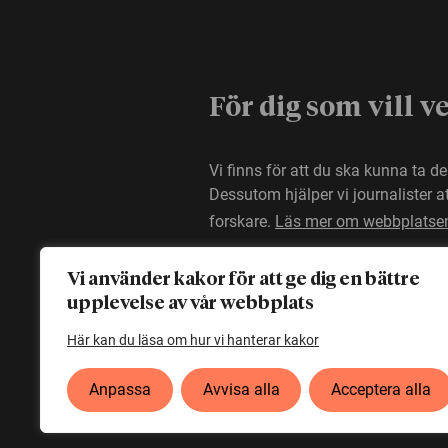
För dig som vill v
Vi finns för att du ska kunna ta d
Dessutom hjälper vi journalister 
forskare.
Läs mer om webbplatse
Vi använder kakor för att ge dig en bättre
upplevelse av vår webbplats
Här kan du läsa om hur vi hanterar kakor
Anpassa
Avvisa alla
Acceptera alla