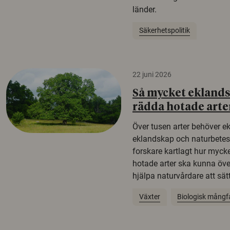
länder.
Säkerhetspolitik
22 juni 2026
Så mycket eklandsk
rädda hotade arte
Över tusen arter behöver e
eklandskap och naturbetesma
forskare kartlagt hur mycke
hotade arter ska kunna öv
hjälpa naturvårdare att sätta
Växter
Biologisk mångf