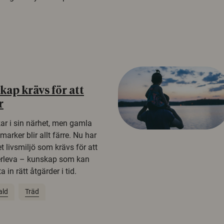
ap krävs för att
r
kar i sin närhet, men gamla
rker blir allt färre. Nu har
t livsmiljö som krävs för att
erleva – kunskap som kan
 in rätt åtgärder i tid.
ald
Träd