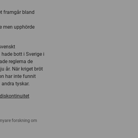
Det framgår bland
ge men upphörde
 svenskt
hade bott i Sverige i
tade reglerna de
u år. När kriget bröt
on har inte funnit
 andra tyskar.
diskontinuitet
 nyare forskning om