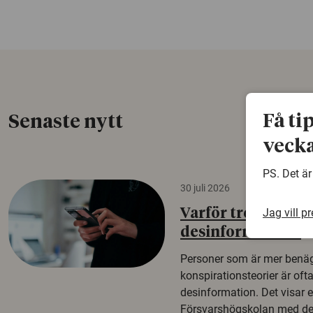
Få ti
Senaste nytt
vecka
PS. Det är
30 juli 2026
Jag vill p
Varför tror vissa p
desinformation?
Personer som är mer benäg
konspirationsteorier är oft
desinformation. Det visar e
Försvarshögskolan med del