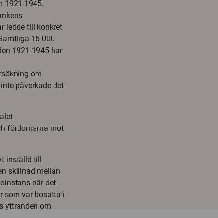
ism 1921-1945.
bankens
ledde till konkret
Samtliga 16 000
den 1921-1945 har
ersökning om
inte påverkade det
alet
och fördomarna mot
inställd till
n skillnad mellan
ssinstans när det
 som var bosatta i
as yttranden om