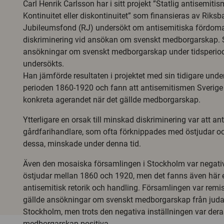
Carl Henrik Carlsson har i sitt projekt ”Statlig antisemit
Kontinuitet eller diskontinuitet” som finansieras av Riks
Jubileumsfond (RJ) undersökt om antisemitiska fördomar 
diskriminering vid ansökan om svenskt medborgarskap. 
ansökningar om svenskt medborgarskap under tidsperio
undersökts.
Han jämförde resultaten i projektet med sin tidigare und
perioden 1860-1920 och fann att antisemitismen Sverige 
konkreta agerandet när det gällde medborgarskap.
Ytterligare en orsak till minskad diskriminering var att ant
gårdfarihandlare, som ofta förknippades med östjudar 
dessa, minskade under denna tid.
Även den mosaiska församlingen i Stockholm var negativt 
östjudar mellan 1860 och 1920, men det fanns även här e
antisemitisk retorik och handling. Församlingen var remi
gällde ansökningar om svenskt medborgarskap från judar
Stockholm, men trots den negativa inställningen var der
medborgarskap positiva.