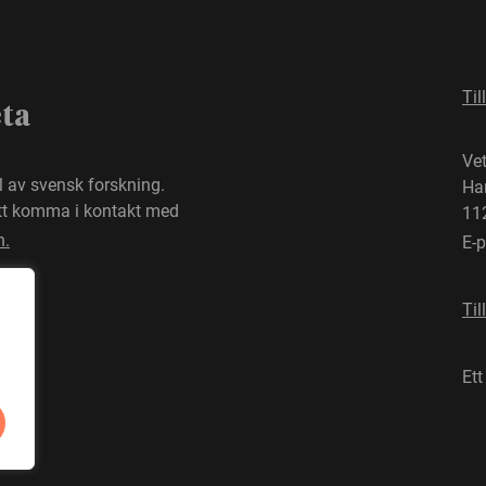
Til
eta
Ve
el av svensk forskning.
Ha
att komma i kontakt med
11
n.
E-
Til
Ett