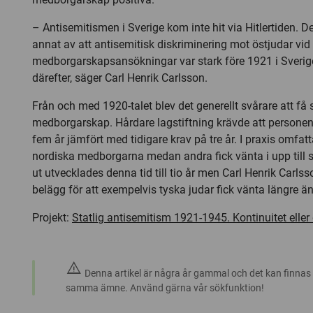
– Antisemitismen i Sverige kom inte hit via Hitlertiden. 
annat av att antisemitisk diskriminering mot östjudar vid
medborgarskapsansökningar var stark före 1921 i Sveri
därefter, säger Carl Henrik Carlsson.
Från och med 1920-talet blev det generellt svårare att få
medborgarskap. Hårdare lagstiftning krävde att personen 
fem år jämfört med tidigare krav på tre år. I praxis omfat
nordiska medborgarna medan andra fick vänta i upp till sj
ut utvecklades denna tid till tio år men Carl Henrik Carlss
belägg för att exempelvis tyska judar fick vänta längre än
Projekt:
Statlig antisemitism 1921-1945. Kontinuitet eller 
warning
Denna artikel är några år gammal och det kan finnas
samma ämne. Använd gärna vår sökfunktion!