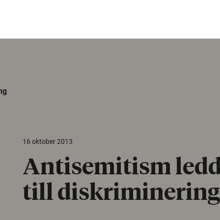
ng
16 oktober 2013
Antisemitism ledd
till diskriminering