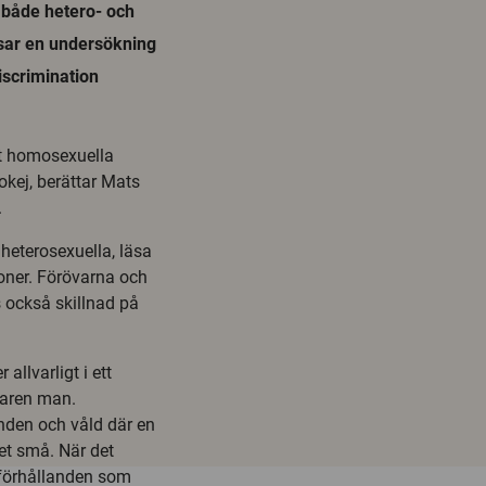
 både hetero- och
sar en undersökning
iscrimination
ot homosexuella
okej, berättar Mats
.
 heterosexuella, läsa
oner. Förövarna och
s också skillnad på
allvarligt i ett
varen man.
nden och våld där en
et små. När det
 förhållanden som