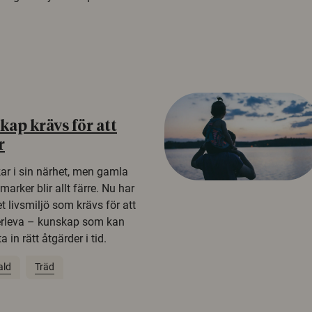
ap krävs för att
r
kar i sin närhet, men gamla
rker blir allt färre. Nu har
t livsmiljö som krävs för att
erleva – kunskap som kan
 in rätt åtgärder i tid.
ald
Träd