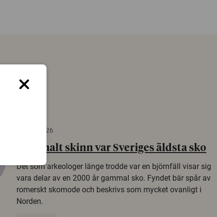
22 juni 2026
Gammalt skinn var Sveriges äldsta sko
Det som arkeologer länge trodde var en björnfäll visar sig
vara delar av en 2000 år gammal sko. Fyndet bär spår av
romerskt skomode och beskrivs som mycket ovanligt i
Norden.