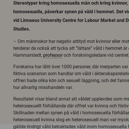
Stereotyper kring homosexuella män och kring kvinnor,
homosexuella, påverkar synen på våld i hemmet. Det vi
vid Linnaeus University Centre for Labour Market and D
Studies.
– Om människor har negativ attityd mot kvinnor eller m
tenderar de också att tycka att ”lättare” våld i hemmet är 
Hammarstedt,
professor
och forskningsledare vid centret
Forskarna har låtit över 1000 personer, där merparten var
fiktiva scenarion som handlar om våld i äktenskapsrelati
offren hade olika kön och sexuell läggning, och det fann
hur allvarlig misshandeln var.
Resultatet visar bland annat att våldet upplevdes som mer 
heterosexuellt förhållande där offret var kvinna och förö
Skillnaden mellan synen på våld i homosexuella förhålla
heterosexuell kvinna slog en heterosexuell man var myck
gällde lindrigt våld betraktades våld inom homosexuella