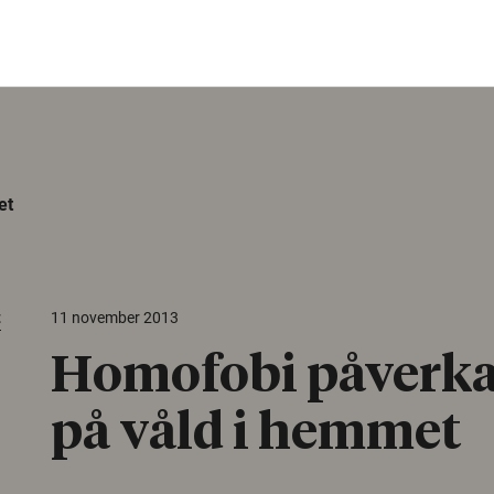
et
t
11 november 2013
Homofobi påverka
på våld i hemmet