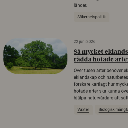
länder.
Säkerhetspolitik
22 juni 2026
Så mycket eklandsk
rädda hotade arte
Över tusen arter behöver e
eklandskap och naturbetesma
forskare kartlagt hur mycke
hotade arter ska kunna öv
hjälpa naturvårdare att sätta
Växter
Biologisk mångf