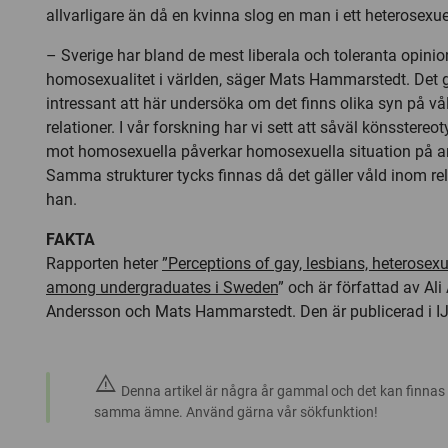
allvarligare än då en kvinna slog en man i ett heterosexue
– Sverige har bland de mest liberala och toleranta opinion
homosexualitet i världen, säger Mats Hammarstedt. Det g
intressant att här undersöka om det finns olika syn på vål
relationer. I vår forskning har vi sett att såväl könsstereo
mot homosexuella påverkar homosexuella situation på 
Samma strukturer tycks finnas då det gäller våld inom rel
han.
FAKTA
Rapporten heter
”Perceptions of gay, lesbians, heterosex
among undergraduates i Sweden
” och är författad av Al
Andersson och Mats Hammarstedt. Den är publicerad i IJC
warning
Denna artikel är några år gammal och det kan finnas
samma ämne. Använd gärna vår sökfunktion!