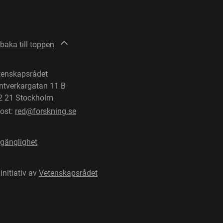
lbaka till toppen
tenskapsrådet
ntverkargatan 11 B
2 21 Stockholm
post:
red@forskning.se
lgänglighet
 initiativ av
Vetenskapsrådet