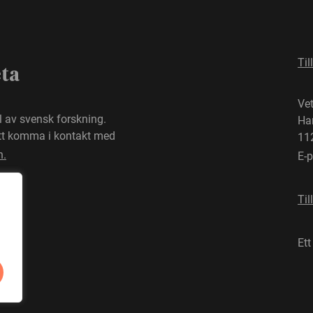
Til
eta
Ve
el av svensk forskning.
Ha
att komma i kontakt med
11
n.
E-
Til
Ett