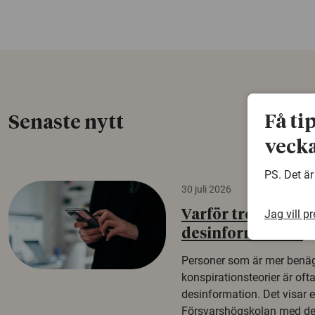
Få ti
Senaste nytt
vecka
PS. Det är
30 juli 2026
Jag vill p
Varför tror vissa p
desinformation?
Personer som är mer benäg
konspirationsteorier är oft
desinformation. Det visar e
Försvarshögskolan med del