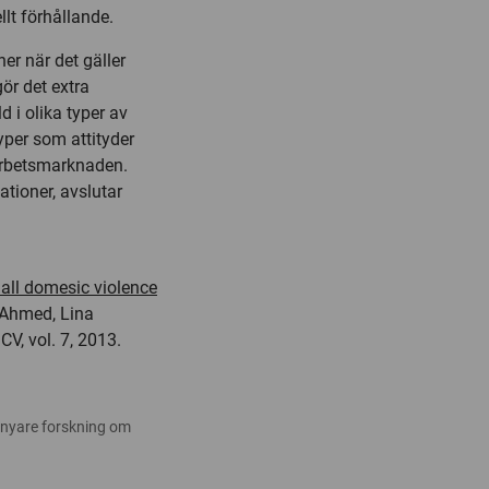
llt förhållande.
er när det gäller
ör det extra
d i olika typer av
typer som attityder
arbetsmarknaden.
ationer, avslutar
uall domesic violence
i Ahmed, Lina
V, vol. 7, 2013.
 nyare forskning om