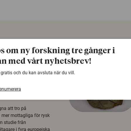
ps om ny forskning tre gånger i
n med vårt nyhetsbrev!
 gratis och du kan avsluta när du vill.
renumerera
å rysk
na att tro på
a mer mottagliga för rysk
n studie från
tagare i fyra europeiska