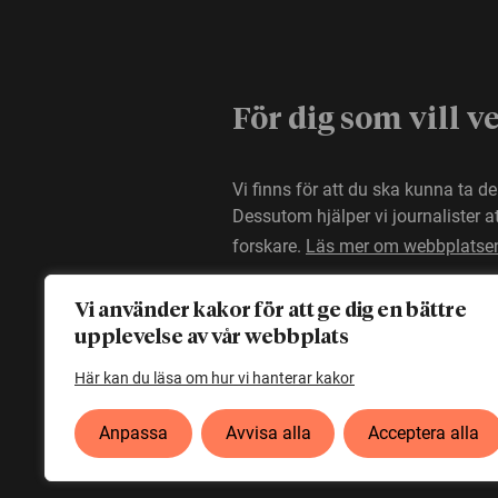
För dig som vill v
Vi finns för att du ska kunna ta d
Dessutom hjälper vi journalister 
forskare.
Läs mer om webbplatse
Vi använder kakor för att ge dig en bättre
upplevelse av vår webbplats
Här kan du läsa om hur vi hanterar kakor
Anpassa
Avvisa alla
Acceptera alla