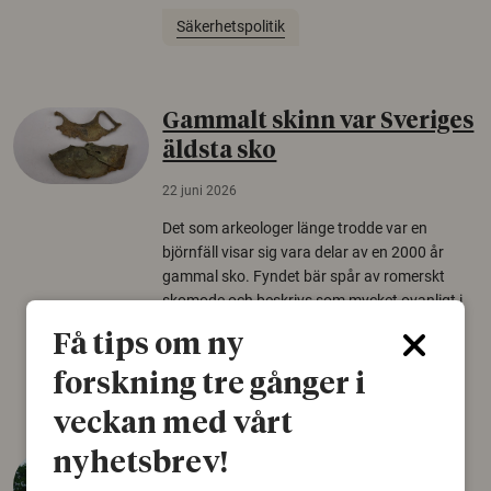
Säkerhetspolitik
Gammalt skinn var Sveriges
äldsta sko
22 juni 2026
Det som arkeologer länge trodde var en
björnfäll visar sig vara delar av en 2000 år
gammal sko. Fyndet bär spår av romerskt
skomode och beskrivs som mycket ovanligt i
Norden.
Få tips om ny
Arkeologi
forskning tre gånger i
veckan med vårt
nyhetsbrev!
Så mycket eklandskap