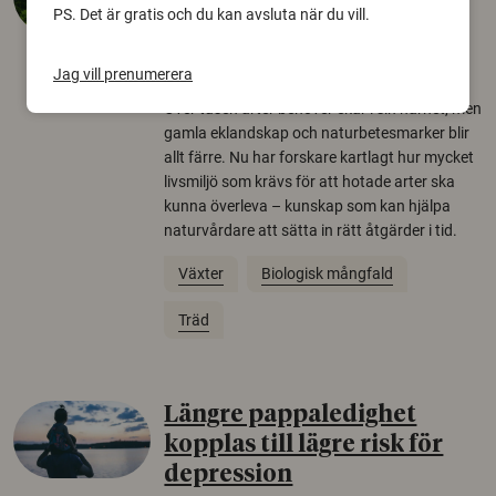
krävs för att rädda hotade
PS. Det är gratis och du kan avsluta när du vill.
arter
22 juni 2026
Jag vill prenumerera
Över tusen arter behöver ekar i sin närhet, men
gamla eklandskap och naturbetesmarker blir
allt färre. Nu har forskare kartlagt hur mycket
livsmiljö som krävs för att hotade arter ska
kunna överleva – kunskap som kan hjälpa
naturvårdare att sätta in rätt åtgärder i tid.
Växter
Biologisk mångfald
Träd
Längre pappaledighet
kopplas till lägre risk för
depression