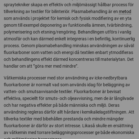
spraytekniker skapa en effektiv och miljömässigt hållbar process för
tillverkning av textiler för bilinteriör. Plasmabehandling är en
metod
som används i projektet för kemisk och fysisk modifiering av en yta
genom till exempel deponering av funktionella ämnen, tvärbindning,
polymerisering och etsning/rengöring. Behandlingen utförs i vanlig
atmosfär och kan därmed enkelt integreras i en befintlig, kontinuerlig
process. Genom plasmabehandling minskas användningen av såväl
fluorkarboner som vatten och energi då textilen enbart ytmodifieras
och behandlingens effekt därmed koncentreras till materialytan. Det
handlar om att ”göra mer med mindre”.
Våtkemiska processer med stor användning av icke-nedbrytbara
fluorkarboner är normalt vad som används idag för beläggning av
vatten- och smutsavvisande textiler. Fluorkarboner är bevisat
effektiva, speciellt för smuts- och oljeavvisning, men de är långlivade
och har negativa effekter på både människa och miljö. Deras
användning regleras därför allt hårdare i kemikalielagstiftningen. Att
tillverka textiler med bibehållen prestanda och mindre mängder
fluorkarboner är därför av stort intresse. Likaså skulle en ersättning
av våtkemin med torrare beläggningsprocesser ge både ekonomiska