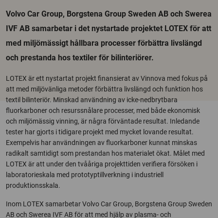
Volvo Car Group, Borgstena Group Sweden AB och Swerea
IVF AB samarbetar i det nystartade projektet LOTEX för att
med miljömässigt hållbara processer förbättra livslängd
och prestanda hos textiler för bilinteriörer.
LOTEX är ett nystartat projekt finansierat av Vinnova med fokus på
att med miljövänliga metoder förbättra livslängd och funktion hos
textil bilinteriör. Minskad användning av icke-nedbrytbara
fluorkarboner och resurssnålare processer, med både ekonomisk
och miljömässig vinning, är några förväntade resultat. Inledande
tester har gjorts i tidigare projekt med mycket lovande resultat.
Exempelvis har användningen av fluorkarboner kunnat minskas
radikalt samtidigt som prestandan hos materialet ökat. Målet med
LOTEX är att under den tvååriga projekttiden verifiera försöken i
laboratorieskala med prototyptillverkning i industriell
produktionsskala.
Inom LOTEX samarbetar Volvo Car Group, Borgstena Group Sweden
AB och Swerea IVF AB för att med hjälp av plasma- och