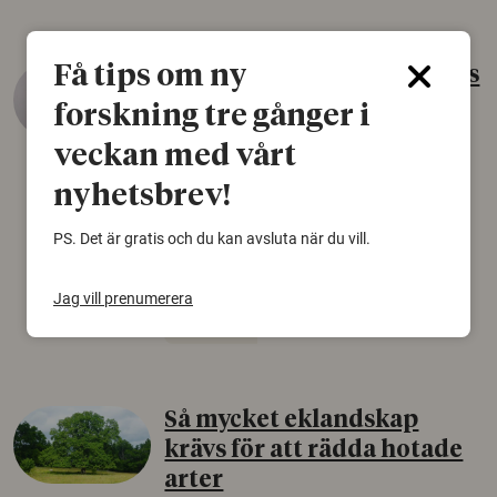
Få tips om ny
Gammalt skinn var Sveriges
äldsta sko
forskning tre gånger i
22 juni 2026
veckan med vårt
Det som arkeologer länge trodde var en
nyhetsbrev!
björnfäll visar sig vara delar av en 2000 år
gammal sko. Fyndet bär spår av romerskt
PS. Det är gratis och du kan avsluta när du vill.
skomode och beskrivs som mycket ovanligt i
Norden.
Jag vill prenumerera
Arkeologi
Så mycket eklandskap
krävs för att rädda hotade
arter