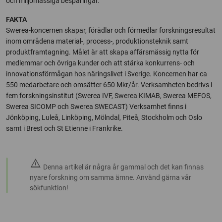
och miljömässiga besparingar.
FAKTA
Swerea-koncernen skapar, förädlar och förmedlar forskningsresultat
inom områdena material-, process-, produktionsteknik samt
produktframtagning. Målet är att skapa affärsmässig nytta för
medlemmar och övriga kunder och att stärka konkurrens- och
innovationsförmågan hos näringslivet i Sverige. Koncernen har ca
550 medarbetare och omsätter 650 Mkr/år. Verksamheten bedrivs i
fem forskningsinstitut (Swerea IVF, Swerea KIMAB, Swerea MEFOS,
Swerea SICOMP och Swerea SWECAST) Verksamhet finns i
Jönköping, Luleå, Linköping, Mölndal, Piteå, Stockholm och Oslo
samt i Brest och St Etienne i Frankrike.
warning
Denna artikel är några år gammal och det kan finnas
nyare forskning om samma ämne. Använd gärna vår
sökfunktion!