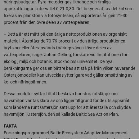
näringsbudgetar. Fyra metoder gav liknande och rimliga
uppskattningar i intervallet 0,21-0,30. Det betyder att av det kol som
fixeras av plankton via fotosyntesen, så exporteras årligen 21-30
procent från den övre delen av vattenpelaren.
– Detta är ett mått på den årliga nettoproduktionen av organiskt
material. Återstående 70-79 procent av den årliga produktionen
bryts ner eller återanvänds i näringsväven i övre delen av
vattenpelaren, säger Johan Gelting, forskare vid Institutionen för
ekologi, miljö och botanik, Stockholms universitet. De nya
beräkningarna ger oss en bättre bas att stå på från vilken nuvarande
Östersjömodeller kan utvecklas ytterligare vad gäller omsättning av
kol och näringsämnen.
Dessa modeller syftar till att beskriva hur stora utsläpp som
havsmiljön väntas klara av och ligger till grund för de utsläppsmål
som länderna runt Östersjön satt upp för att återställa och skydda
havsmiljön i Östersjön, den så kallade Baltic Sea Action Plan.
FAKTA
Forskningsprogrammet Baltic Ecosystem Adaptive Management