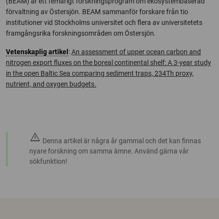
(BEAM) är ett femårigt forskningsprogram om ekosystembaserad
förvaltning av Östersjön. BEAM sammanför forskare från tio
institutioner vid Stockholms universitet och flera av universitetets
framgångsrika forskningsområden om Östersjön.
Vetenskaplig artikel
:
An assessment of upper ocean carbon and
nitrogen export fluxes on the boreal continental shelf: A 3-year study
in the open Baltic Sea comparing sediment traps, 234Th proxy,
nutrient, and oxygen budgets.
warning
Denna artikel är några år gammal och det kan finnas
nyare forskning om samma ämne. Använd gärna vår
sökfunktion!