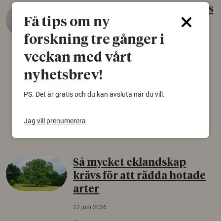
Gammalt skinn var Sveriges
Få tips om ny
äldsta sko
forskning tre gånger i
22 juni 2026
veckan med vårt
Det som arkeologer länge trodde var en
björnfäll visar sig vara delar av en 2000 år
nyhetsbrev!
gammal sko. Fyndet bär spår av romerskt
skomode och beskrivs som mycket ovanligt i
PS. Det är gratis och du kan avsluta när du vill.
Norden.
Arkeologi
Jag vill prenumerera
Så mycket eklandskap
krävs för att rädda hotade
arter
22 juni 2026