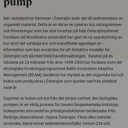
pump
När växtplankton blommar i Östersjön leder det till sedimentation av
organiskt material. Detta är en del av en cykel av kol, näringsämnen
och föroreningar som har stor inverkan på hela Östersjösystemet.
Forskare vid Stockholms universitet har gjort en ny uppskattning av
hur stort det vertikala kol- och kväveflödet egentligen är –
information som kan användas för att förbättra modeller för
Östersjön och därmed bistå havsförvaltningen. Baserat på en
tidsserie på 24 månader från åren 1998-2000 har forskare inom det
strategiska forskningsprogrammet Baltic Ecosystem Adaptive
Management (BEAM), beräknat hur mycket av det organiska kol och
kväve som produceras i Östersjön som sjunker ned från ytskiktet
varje år.
Exporten av kväve och kol från det ytnära vattnet, den biologiska
pumpen, är en viktig process för havens biogeokemiska kretslopp.
Kolexporten som andel av primärproduktionen beräknades från
fleråriga observationer i öppna Östersjön. Flera olika metoder
användes, bland annat sedimentationsfällor, torium-234 och