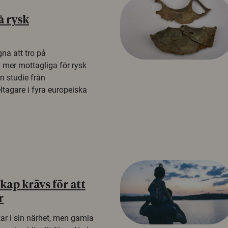
å rysk
na att tro på
a mer mottagliga för rysk
n studie från
tagare i fyra europeiska
ap krävs för att
r
kar i sin närhet, men gamla