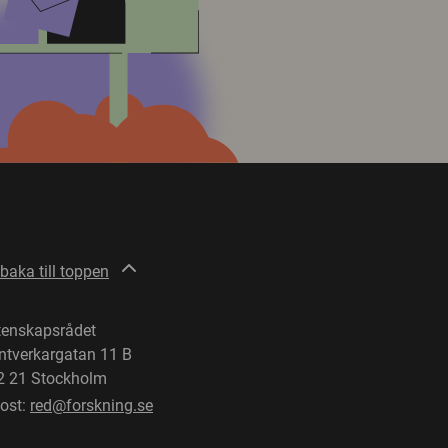
lbaka till toppen
tenskapsrådet
ntverkargatan 11 B
2 21 Stockholm
post:
red@forskning.se