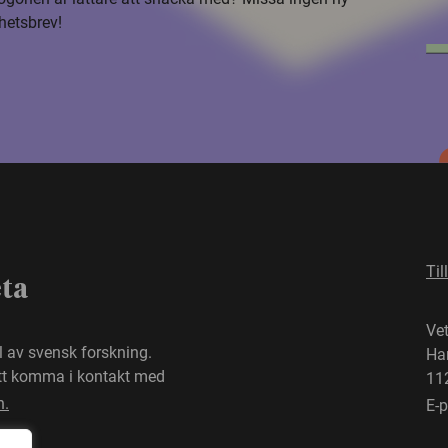
hetsbrev!
Til
eta
Ve
el av svensk forskning.
Ha
att komma i kontakt med
11
n.
E-