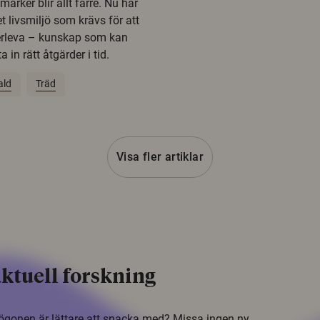
rker blir allt färre. Nu har
t livsmiljö som krävs för att
erleva – kunskap som kan
 in rätt åtgärder i tid.
ald
Träd
Visa fler artiklar
ktuell forskning
i ögonen är lättare att snacka med? Missa ingen ny