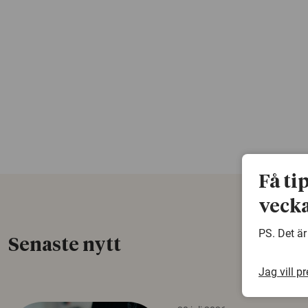
Få ti
vecka
PS. Det är
Senaste nytt
Jag vill p