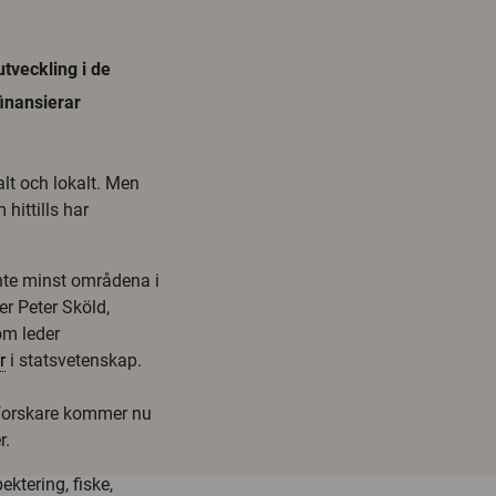
tveckling i de
finansierar
alt och lokalt. Men
hittills har
nte minst områdena i
er Peter Sköld,
om leder
r
i statsvetenskap.
a forskare kommer nu
r.
ktering, fiske,