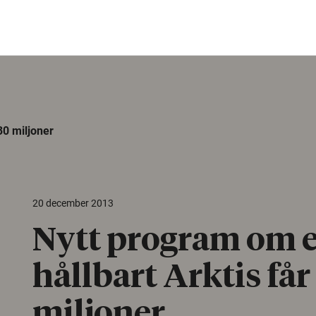
30 miljoner
20 december 2013
Nytt program om e
hållbart Arktis får
miljoner