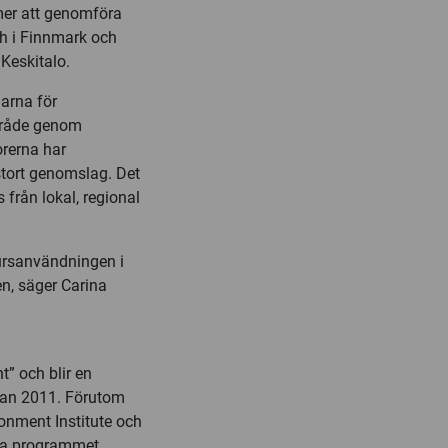
mer att genomföra
ch i Finnmark och
 Keskitalo.
arna för
område genom
orerna har
stort genomslag. Det
 från lokal, regional
sursanvändningen i
en, säger Carina
” och blir en
sedan 2011. Förutom
onment Institute och
nya programmet.