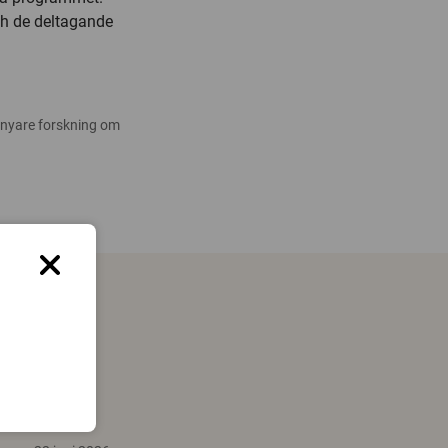
ch de deltagande
 nyare forskning om