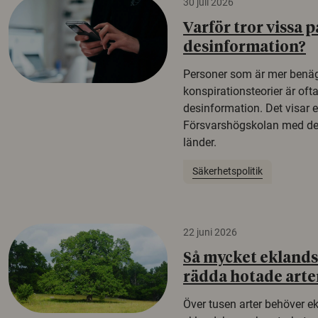
30 juli 2026
Varför tror vissa p
desinformation?
Personer som är mer benäg
konspirationsteorier är oft
desinformation. Det visar e
Försvarshögskolan med del
länder.
Säkerhetspolitik
22 juni 2026
Så mycket eklandsk
rädda hotade arte
Över tusen arter behöver e