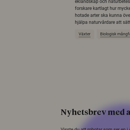
eklandskap och naturbetesma
forskare kartlagt hur mycke
hotade arter ska kunna öv
hjälpa naturvårdare att sätta
Växter
Biologisk mångf
Nyhetsbrev med a
Visste du att robotar som ser en 