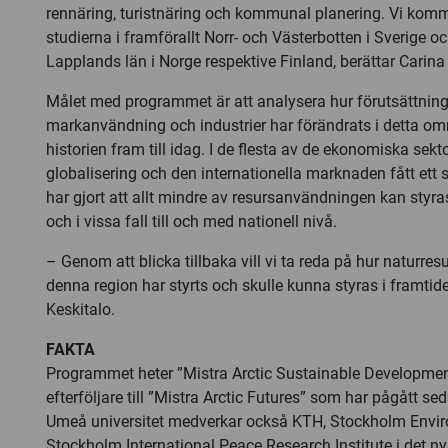
rennäring, turistnäring och kommunal planering. Vi kom
studierna i framförallt Norr- och Västerbotten i Sverige o
Lapplands län i Norge respektive Finland, berättar Carina
Målet med programmet är att analysera hur förutsättning
markanvändning och industrier har förändrats i detta 
historien fram till idag. I de flesta av de ekonomiska sekt
globalisering och den internationella marknaden fått ett 
har gjort att allt mindre av resursanvändningen kan styras
och i vissa fall till och med nationell nivå.
– Genom att blicka tillbaka vill vi ta reda på hur naturre
denna region har styrts och skulle kunna styras i framtid
Keskitalo.
FAKTA
Programmet heter ”Mistra Arctic Sustainable Development
efterföljare till ”Mistra Arctic Futures” som har pågått 
Umeå universitet medverkar också KTH, Stockholm Envir
Stockholm International Peace Research Institute i det 