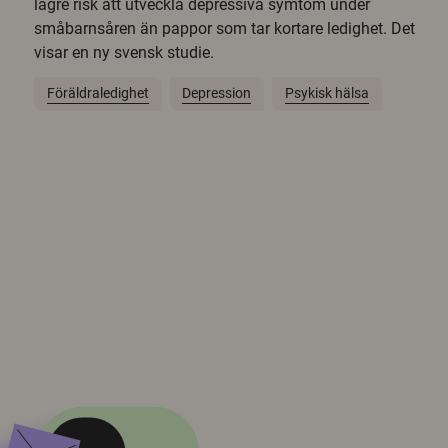
lägre risk att utveckla depressiva symtom under
småbarnsåren än pappor som tar kortare ledighet. Det
visar en ny svensk studie.
Föräldraledighet
Depression
Psykisk hälsa