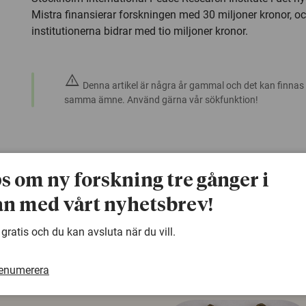
Mistra finansierar forskningen med 30 miljoner kronor, o
institutionerna bidrar med tio miljoner kronor.
warning
Denna artikel är några år gammal och det kan finnas
samma ämne. Använd gärna vår sökfunktion!
ps om ny forskning tre gånger i
n med vårt nyhetsbrev!
 gratis och du kan avsluta när du vill.
renumerera