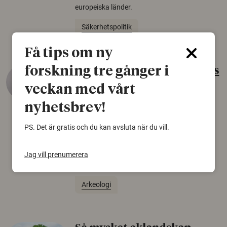
europeiska länder.
Säkerhetspolitik
Få tips om ny
forskning tre gånger i
Gammalt skinn var Sveriges
äldsta sko
veckan med vårt
22 juni 2026
nyhetsbrev!
Det som arkeologer länge trodde var en
PS. Det är gratis och du kan avsluta när du vill.
björnfäll visar sig vara delar av en 2000 år
gammal sko. Fyndet bär spår av romerskt
skomode och beskrivs som mycket ovanligt i
Jag vill prenumerera
Norden.
Arkeologi