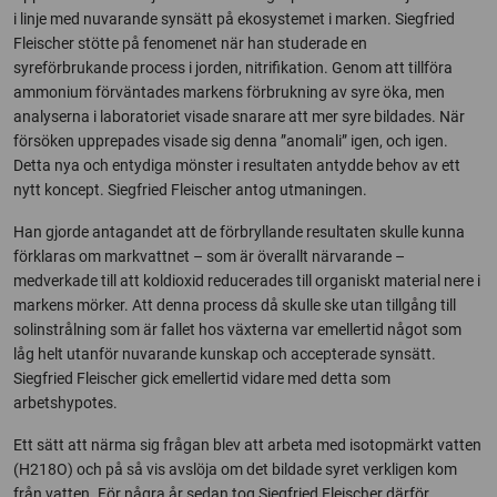
i linje med nuvarande synsätt på ekosystemet i marken. Siegfried
Fleischer stötte på fenomenet när han studerade en
syreförbrukande process i jorden, nitrifikation. Genom att tillföra
ammonium förväntades markens förbrukning av syre öka, men
analyserna i laboratoriet visade snarare att mer syre bildades. När
försöken upprepades visade sig denna ”anomali” igen, och igen.
Detta nya och entydiga mönster i resultaten antydde behov av ett
nytt koncept. Siegfried Fleischer antog utmaningen.
Han gjorde antagandet att de förbryllande resultaten skulle kunna
förklaras om markvattnet – som är överallt närvarande –
medverkade till att koldioxid reducerades till organiskt material nere i
markens mörker. Att denna process då skulle ske utan tillgång till
solinstrålning som är fallet hos växterna var emellertid något som
låg helt utanför nuvarande kunskap och accepterade synsätt.
Siegfried Fleischer gick emellertid vidare med detta som
arbetshypotes.
Ett sätt att närma sig frågan blev att arbeta med isotopmärkt vatten
(H218O) och på så vis avslöja om det bildade syret verkligen kom
från vatten. För några år sedan tog Siegfried Fleischer därför