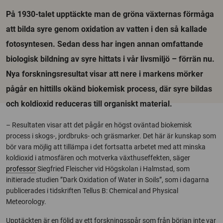
På 1930-talet upptäckte man de gröna växternas förmåga
att bilda syre genom oxidation av vatten i den så kallade
fotosyntesen. Sedan dess har ingen annan omfattande
biologisk bildning av syre hittats i vår livsmiljö – förrän nu.
Nya forskningsresultat visar att nere i markens mörker
pågår en hittills okänd biokemisk process, där syre bildas
och koldioxid reduceras till organiskt material.
– Resultaten visar att det pågår en högst oväntad biokemisk
process i skogs-, jordbruks- och gräsmarker. Det här är kunskap som
bör vara möjlig att tillämpa i det fortsatta arbetet med att minska
koldioxid i atmosfären och motverka växthuseffekten, säger
professor
Siegfried Fleischer vid Högskolan i Halmstad, som
initierade studien ”Dark Oxidation of Water in Soils”, som i dagarna
publicerades i tidskriften Tellus B: Chemical and Physical
Meteorology.
Upptäckten är en följd av ett forskningsspår som från början inte var