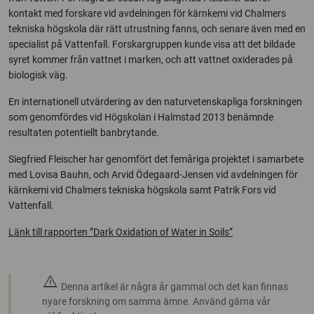
kontakt med forskare vid avdelningen för kärnkemi vid Chalmers
tekniska högskola där rätt utrustning fanns, och senare även med en
specialist på Vattenfall. Forskargruppen kunde visa att det bildade
syret kommer från vattnet i marken, och att vattnet oxiderades på
biologisk väg.
En internationell utvärdering av den naturvetenskapliga forskningen
som genomfördes vid Högskolan i Halmstad 2013 benämnde
resultaten potentiellt banbrytande.
Siegfried Fleischer har genomfört det femåriga projektet i samarbete
med Lovisa Bauhn, och Arvid Ödegaard-Jensen vid avdelningen för
kärnkemi vid Chalmers tekniska högskola samt Patrik Fors vid
Vattenfall.
Länk till rapporten ”Dark Oxidation of Water in Soils”
warning
Denna artikel är några år gammal och det kan finnas
nyare forskning om samma ämne. Använd gärna vår