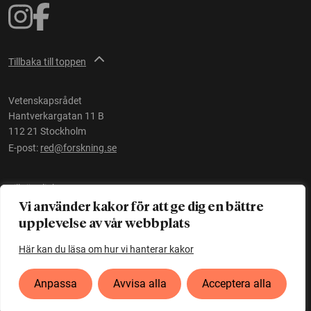
Tillbaka till toppen
Vetenskapsrådet
Hantverkargatan 11 B
112 21 Stockholm
E-post:
red@forskning.se
Tillgänglighet
Vi använder kakor för att ge dig en bättre
upplevelse av vår webbplats
Ett initiativ av
Vetenskapsrådet
Här kan du läsa om hur vi hanterar kakor
Anpassa
Avvisa alla
Acceptera alla