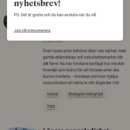
nyhetsbrev!
Så mycket eklandskap
PS. Det är gratis och du kan avsluta när du vill.
krävs för att rädda hotade
arter
Jag vill prenumerera
22 juni 2026
Över tusen arter behöver ekar i sin närhet, men
gamla eklandskap och naturbetesmarker blir
allt färre. Nu har forskare kartlagt hur mycket
livsmiljö som krävs för att hotade arter ska
kunna överleva – kunskap som kan hjälpa
naturvårdare att sätta in rätt åtgärder i tid.
Växter
Biologisk mångfald
Träd