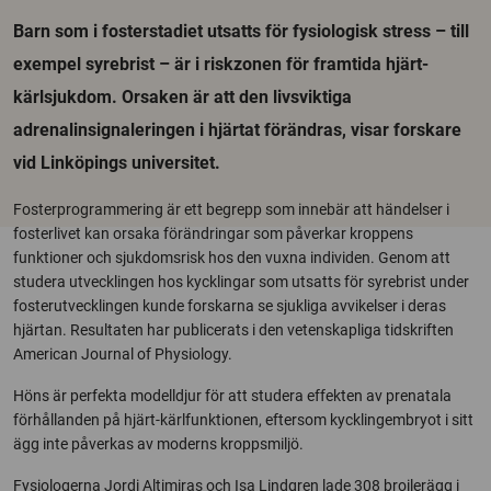
Barn som i fosterstadiet utsatts för fysiologisk stress – till
exempel syrebrist – är i riskzonen för framtida hjärt-
kärlsjukdom. Orsaken är att den livsviktiga
adrenalinsignaleringen i hjärtat förändras, visar forskare
vid Linköpings universitet.
Fosterprogrammering är ett begrepp som innebär att händelser i
fosterlivet kan orsaka förändringar som påverkar kroppens
funktioner och sjukdomsrisk hos den vuxna individen. Genom att
studera utvecklingen hos kycklingar som utsatts för syrebrist under
fosterutvecklingen kunde forskarna se sjukliga avvikelser i deras
hjärtan. Resultaten har publicerats i den vetenskapliga tidskriften
American Journal of Physiology.
Höns är perfekta modelldjur för att studera effekten av prenatala
förhållanden på hjärt-kärlfunktionen, eftersom kycklingembryot i sitt
ägg inte påverkas av moderns kroppsmiljö.
Fysiologerna Jordi Altimiras och Isa Lindgren lade 308 broilerägg i