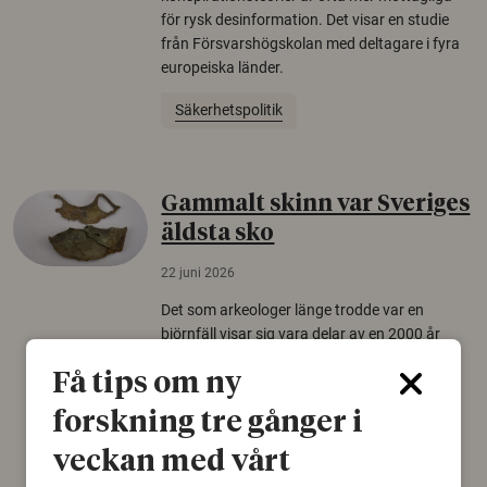
för rysk desinformation. Det visar en studie
från Försvarshögskolan med deltagare i fyra
europeiska länder.
Säkerhetspolitik
Gammalt skinn var Sveriges
äldsta sko
22 juni 2026
Det som arkeologer länge trodde var en
björnfäll visar sig vara delar av en 2000 år
gammal sko. Fyndet bär spår av romerskt
Få tips om ny
skomode och beskrivs som mycket ovanligt i
Norden.
forskning tre gånger i
Arkeologi
veckan med vårt