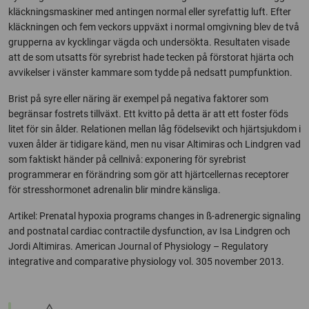
kläckningsmaskiner med antingen normal eller syrefattig luft. Efter
kläckningen och fem veckors uppväxt i normal omgivning blev de två
grupperna av kycklingar vägda och undersökta. Resultaten visade
att de som utsatts för syrebrist hade tecken på förstorat hjärta och
avvikelser i vänster kammare som tydde på nedsatt pumpfunktion.
Brist på syre eller näring är exempel på negativa faktorer som
begränsar fostrets tillväxt. Ett kvitto på detta är att ett foster föds
litet för sin ålder. Relationen mellan låg födelsevikt och hjärtsjukdom i
vuxen ålder är tidigare känd, men nu visar Altimiras och Lindgren vad
som faktiskt händer på cellnivå: exponering för syrebrist
programmerar en förändring som gör att hjärtcellernas receptorer
för stresshormonet adrenalin blir mindre känsliga.
Artikel: Prenatal hypoxia programs changes in ß-adrenergic signaling
and postnatal cardiac contractile dysfunction, av Isa Lindgren och
Jordi Altimiras. American Journal of Physiology – Regulatory
integrative and comparative physiology vol. 305 november 2013.