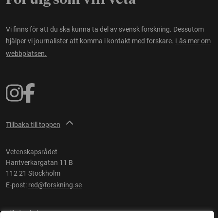
För dig som vill veta
Vi finns för att du ska kunna ta del av svensk forskning. Dessutom
hjälper vi journalister att komma i kontakt med forskare.
Läs mer om
webbplatsen.
Tillbaka till toppen
Vetenskapsrådet
Hantverkargatan 11 B
112 21 Stockholm
E-post:
red@forskning.se
Tillgänglighet