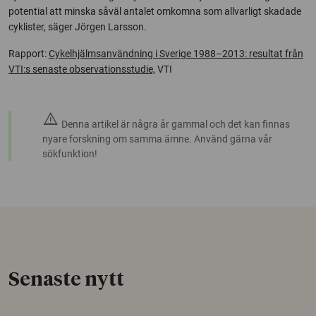
potential att minska såväl antalet omkomna som allvarligt skadade
cyklister, säger Jörgen Larsson.
Rapport:
Cykelhjälmsanvändning i Sverige 1988–2013: resultat från
VTI:s senaste observationsstudie,
VTI
warning
Denna artikel är några år gammal och det kan finnas
nyare forskning om samma ämne. Använd gärna vår
sökfunktion!
Senaste nytt