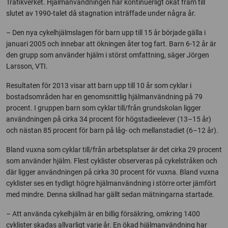
Trafikverket. Hjälmanvändningen har kontinuerligt ökat fram till
slutet av 1990-talet då stagnation inträffade under några år.
– Den nya cykelhjälmslagen för barn upp till 15 år började gälla i
januari 2005 och innebar att ökningen åter tog fart. Barn 6-12 år är
den grupp som använder hjälm i störst omfattning, säger Jörgen
Larsson, VTI.
Resultaten för 2013 visar att barn upp till 10 år som cyklar i
bostadsområden har en genomsnittlig hjälmanvändning på 79
procent. I gruppen barn som cyklar till/från grundskolan ligger
användningen på cirka 34 procent för högstadieelever (13–15 år)
och nästan 85 procent för barn på låg- och mellanstadiet (6–12 år).
Bland vuxna som cyklar till/från arbetsplatser är det cirka 29 procent
som använder hjälm. Flest cyklister observeras på cykelstråken och
där ligger användningen på cirka 30 procent för vuxna. Bland vuxna
cyklister ses en tydligt högre hjälmanvändning i större orter jämfört
med mindre. Denna skillnad har gällt sedan mätningarna startade.
– Att använda cykelhjälm är en billig försäkring, omkring 1400
cyklister skadas allvarligt varje år. En ökad hjälmanvändning har