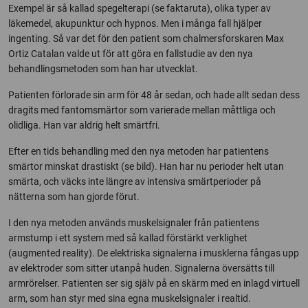
Exempel är så kallad spegelterapi (se faktaruta), olika typer av
läkemedel, akupunktur och hypnos. Men i många fall hjälper
ingenting. Så var det för den patient som chalmersforskaren Max
Ortiz Catalan valde ut för att göra en fallstudie av den nya
behandlingsmetoden som han har utvecklat.
Patienten förlorade sin arm för 48 år sedan, och hade allt sedan dess
dragits med fantomsmärtor som varierade mellan måttliga och
olidliga. Han var aldrig helt smärtfri.
Efter en tids behandling med den nya metoden har patientens
smärtor minskat drastiskt (se bild). Han har nu perioder helt utan
smärta, och väcks inte längre av intensiva smärtperioder på
nätterna som han gjorde förut.
I den nya metoden används muskelsignaler från patientens
armstump i ett system med så kallad förstärkt verklighet
(augmented reality). De elektriska signalerna i musklerna fångas upp
av elektroder som sitter utanpå huden. Signalerna översätts till
armrörelser. Patienten ser sig själv på en skärm med en inlagd virtuell
arm, som han styr med sina egna muskelsignaler i realtid.