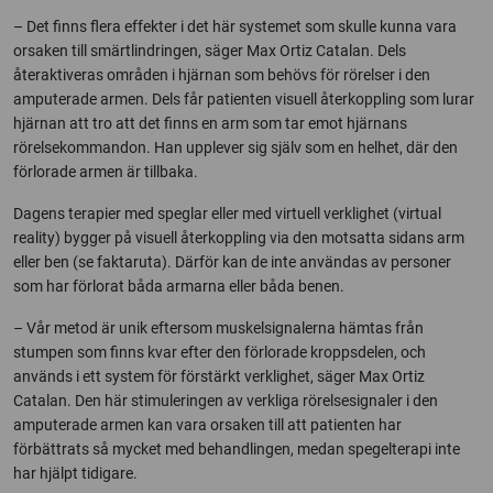
– Det finns flera effekter i det här systemet som skulle kunna vara
orsaken till smärtlindringen, säger Max Ortiz Catalan. Dels
återaktiveras områden i hjärnan som behövs för rörelser i den
amputerade armen. Dels får patienten visuell återkoppling som lurar
hjärnan att tro att det finns en arm som tar emot hjärnans
rörelsekommandon. Han upplever sig själv som en helhet, där den
förlorade armen är tillbaka.
Dagens terapier med speglar eller med virtuell verklighet (virtual
reality) bygger på visuell återkoppling via den motsatta sidans arm
eller ben (se faktaruta). Därför kan de inte användas av personer
som har förlorat båda armarna eller båda benen.
– Vår metod är unik eftersom muskelsignalerna hämtas från
stumpen som finns kvar efter den förlorade kroppsdelen, och
används i ett system för förstärkt verklighet, säger Max Ortiz
Catalan. Den här stimuleringen av verkliga rörelsesignaler i den
amputerade armen kan vara orsaken till att patienten har
förbättrats så mycket med behandlingen, medan spegelterapi inte
har hjälpt tidigare.