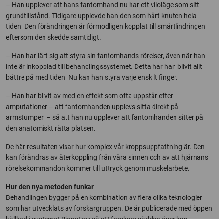
– Han upplever att hans fantomhand nu har ett viloläge som sitt
grundtillstånd. Tidigare upplevde han den som hårt knuten hela
tiden. Den förändringen är förmodligen kopplat till smärtlindringen
eftersom den skedde samtidigt.
– Han har lärt sig att styra sin fantomhands rörelser, även när han
inte är inkopplad till behandlingssystemet. Detta har han blivit allt
bättre på med tiden. Nu kan han styra varje enskilt finger.
– Han har blivit av med en effekt som ofta uppstår efter
amputationer – att fantomhanden upplevs sitta direkt på
armstumpen – så att han nu upplever att fantomhanden sitter på
den anatomiskt rätta platsen.
De här resultaten visar hur komplex vår kroppsuppfattning är. Den
kan förändras av återkoppling från våra sinnen och av att hjärnans
rörelsekommandon kommer till uttryck genom muskelarbete.
Hur den nya metoden funkar
Behandlingen bygger på en kombination av flera olika teknologier
som har utvecklats av forskargruppen. De är publicerade med öppen