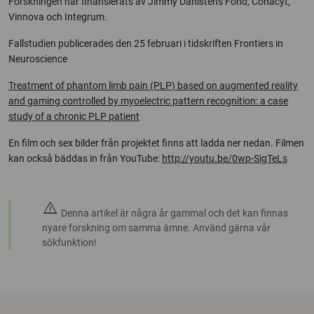
Forskningen har finansierats av Jimmy Dahlstens Fond, Conacyt,
Vinnova och Integrum.
Fallstudien publicerades den 25 februari i tidskriften Frontiers in
Neuroscience
Treatment of phantom limb pain (PLP) based on augmented reality
and gaming controlled by myoelectric pattern recognition: a case
study of a chronic PLP patient
En film och sex bilder från projektet finns att ladda ner nedan. Filmen
kan också bäddas in från YouTube:
http://youtu.be/0wp-SigTeLs
warning
Denna artikel är några år gammal och det kan finnas
nyare forskning om samma ämne. Använd gärna vår
sökfunktion!