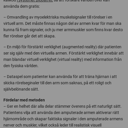
källkod
i systemet Biopatrec
så att forskare världen över kan
använda dem gratis:
– Omvandling av myoelektriska muskelsignaler till rörelser i en
virtuell arm. Det måste finnas någon del av armen kvar för man ska
kunna få fram signaler, och ju mer armmuskler som finns kvar desto
fler rörelser går det att skapa.
– En miljö för förstärkt verklighet (augmented reality) där patienten
ser sig själv med den virtuella armen. Förstärkt verklighet innebär att
man blandar virtuell verklighet (virtual reality) med information från
den fysiska världen.
– Dataspel som patienter kan använda för att träna hjärnan i att
skicka rörelseginaler till den arm som saknas, på ett roligt och
självbelönande sätt.
Fördelar med metoden
– Ger en helhet där alla delar stämmer överens på ett naturligt sätt.
Patientens vilja att använda den amputerade armen aktiverar rätt
hjärnområde och skapar faktiska signaler i den amputerade armens
nerver och muskler, vilket också leder till realistisk visuell