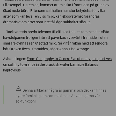
till exempel i Östersjön, kommer att minska i framtiden på grund av
ökad nederbörd. Eftersom salthalten har stor betydelse för vilka
arter som kan leva i en viss miljö, kan ekosystemet förändras
dramatiskt om arter som inte tål låga salthalter slås ut.
– Tack vare sin breda tolerans till olika salthalter kommer den släta
havstulpanen troligen inte att påverkas avsevärt i framtiden, utan
snarare gynnas i en utsötad miljö. Så vi får räkna med att rengöra
båtskroven även i framtiden, säger Anna-Lisa Wrange.
Avhandlingen:
From Geography to Genes: Evolutionary perspectives
on salinity tolerance in the brackish water barnacle Balanus
improvisus
warning
Denna artikel är några år gammal och det kan finnas
nyare forskning om samma ämne. Använd gärna vår
sökfunktion!