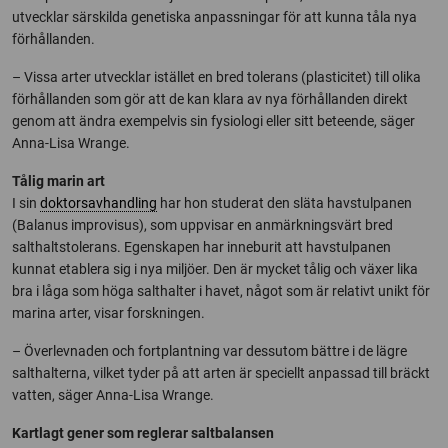
utvecklar särskilda genetiska anpassningar för att kunna tåla nya
förhållanden.
– Vissa arter utvecklar istället en bred tolerans (plasticitet) till olika
förhållanden som gör att de kan klara av nya förhållanden direkt
genom att ändra exempelvis sin fysiologi eller sitt beteende, säger
Anna-Lisa Wrange.
Tålig marin art
I sin
doktorsavhandling
har hon studerat den släta havstulpanen
(Balanus improvisus), som uppvisar en anmärkningsvärt bred
salthaltstolerans. Egenskapen har inneburit att havstulpanen
kunnat etablera sig i nya miljöer. Den är mycket tålig och växer lika
bra i låga som höga salthalter i havet, något som är relativt unikt för
marina arter, visar forskningen.
– Överlevnaden och fortplantning var dessutom bättre i de lägre
salthalterna, vilket tyder på att arten är speciellt anpassad till bräckt
vatten, säger Anna-Lisa Wrange.
Kartlagt gener som reglerar saltbalansen