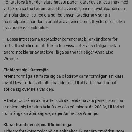
För att förstå hur den släta havstulpanen klarar av att leva i hav med
vitt skilda salthalter, undersöktes även de gener i havstulpanen som
är inblandade i att reglera saltbalansen. Studierna visar att
havstulpanen har flera varianter av genen som uttrycks olika i olika
livsstadier och salthalter.
– Dessa intressanta upptäckter kommer att bli användbara för
fortsatta studier för att förstå hur vissa arter är så tåliga medan
andra inte klarar av att leva i låga salthalter, säger Anna-Lisa
Wrange.
Etablerat sig i Östersjön
Artens förmåga att fästa sig på båtskrov samt förmågan att klara
av att leva i olika salthalter har bidragit till att arten har kunnat
sprida sig över hela världen.
– Det är också en av få arter, och den enda havstulpanen, som har
etablerat sig i nästan hela Östersjön på mindre än 200 år, till förtret
för många småbåtsägare, säger Anna-Lisa Wrange.
Klarar framtidens klimatförändringar
Tidigare forskning tyder på att salthalten i kustnära områden, som