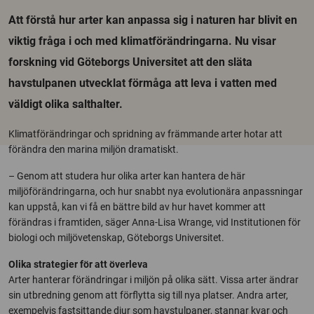
Att förstå hur arter kan anpassa sig i naturen har blivit en
viktig fråga i och med klimatförändringarna. Nu visar
forskning vid Göteborgs Universitet att den släta
havstulpanen utvecklat förmåga att leva i vatten med
väldigt olika salthalter.
Klimatförändringar och spridning av främmande arter hotar att
förändra den marina miljön dramatiskt.
– Genom att studera hur olika arter kan hantera de här
miljöförändringarna, och hur snabbt nya evolutionära anpassningar
kan uppstå, kan vi få en bättre bild av hur havet kommer att
förändras i framtiden, säger Anna-Lisa Wrange, vid Institutionen för
biologi och miljövetenskap, Göteborgs Universitet.
Olika strategier för att överleva
Arter hanterar förändringar i miljön på olika sätt. Vissa arter ändrar
sin utbredning genom att förflytta sig till nya platser. Andra arter,
exempelvis fastsittande djur som havstulpaner, stannar kvar och