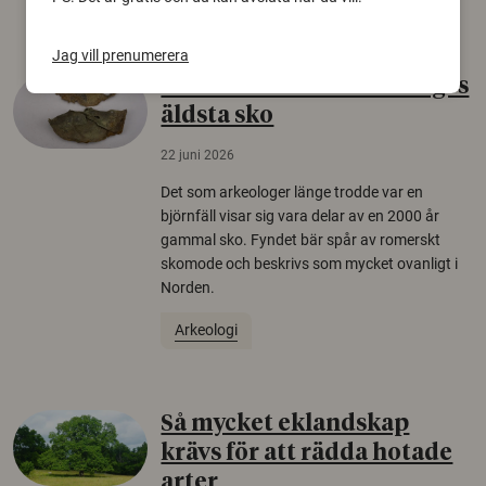
Jag vill prenumerera
Gammalt skinn var Sveriges
äldsta sko
22 juni 2026
Det som arkeologer länge trodde var en
björnfäll visar sig vara delar av en 2000 år
gammal sko. Fyndet bär spår av romerskt
skomode och beskrivs som mycket ovanligt i
Norden.
Arkeologi
Så mycket eklandskap
krävs för att rädda hotade
arter