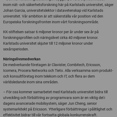
inom nät- och säkerhetsforskning här på Karlstads universitet, säger
Johan Garcia, universitetslektor i datavetenskap vid Karlstads
universitet. Vår ambition är att säkerställa vår position vid den
Europeiska forskningsfronten inom vårt forskningsområde.
KK-stiftelsen satsar 6 miljoner kronor per år under sex år på
forskningsprofilen och näringslivet cirka 40 miljoner kronor.
Karlstads universitet skjuter till 12 miljoner kronor under
sexårsperioden.
Näringslivsmedverkan
De medverkande företagen är Clavister, Combitech, Ericsson,
Icomera, Procera Networks och Tieto. Alla verksamma som produkt-
och konsultföretag inom telekom och IT, och flera av dem
världsledande inom sina områden.
– För oss kommer samarbetet med Karlstads universitet bidra till
utveckling och förbättring av programvara som är en viktig del i
dagens avancerade mobilsystem, säger Jun Cheng, senior
systemarkitekt på Ericsson. Ytterligare förbättringar i pålitlighet och
effektivitet bidrar till vår fortsatta globala konkurrenskraft.