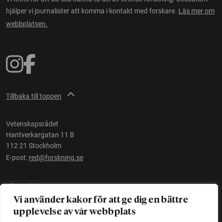
hjälper vi journalister att komma i kontakt med forskare.
Läs mer om
webbplatsen.
Tillbaka till toppen
Vetenskapsrådet
Hantverkargatan 11 B
112 21 Stockholm
E-post:
red@forskning.se
Tillgänglighet
Vi använder kakor för att ge dig en bättre
upplevelse av vår webbplats
Ett initiativ av
Vetenskapsrådet