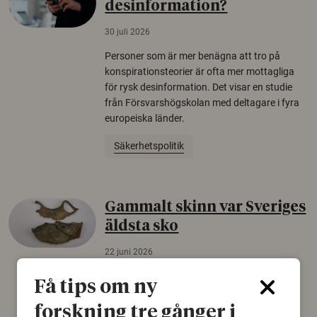
desinformation?
30 juli 2026
Personer som är mer benägna att tro på
konspirationsteorier är ofta mer mottagliga
för rysk desinformation. Det visar en studie
från Försvarshögskolan med deltagare i fyra
europeiska länder.
Säkerhetspolitik
Gammalt skinn var Sveriges
äldsta sko
22 juni 2026
Det som arkeologer länge trodde var en
Få tips om ny
björnfäll visar sig vara delar av en 2000 år
gammal sko. Fyndet bär spår av romerskt
forskning tre gånger i