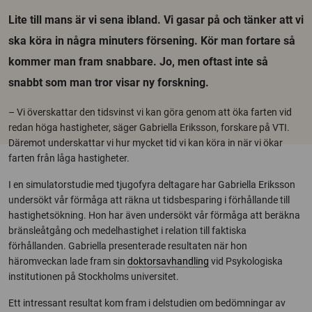
Lite till mans är vi sena ibland. Vi gasar på och tänker att vi
ska köra in några minuters försening. Kör man fortare så
kommer man fram snabbare. Jo, men oftast inte så
snabbt som man tror visar ny forskning.
– Vi överskattar den tidsvinst vi kan göra genom att öka farten vid
redan höga hastigheter, säger Gabriella Eriksson, forskare på VTI.
Däremot underskattar vi hur mycket tid vi kan köra in när vi ökar
farten från låga hastigheter.
I en simulatorstudie med tjugofyra deltagare har Gabriella Eriksson
undersökt vår förmåga att räkna ut tidsbesparing i förhållande till
hastighetsökning. Hon har även undersökt vår förmåga att beräkna
bränsleåtgång och medelhastighet i relation till faktiska
förhållanden. Gabriella presenterade resultaten när hon
häromveckan lade fram sin
doktorsavhandling
vid Psykologiska
institutionen på Stockholms universitet.
Ett intressant resultat kom fram i delstudien om bedömningar av