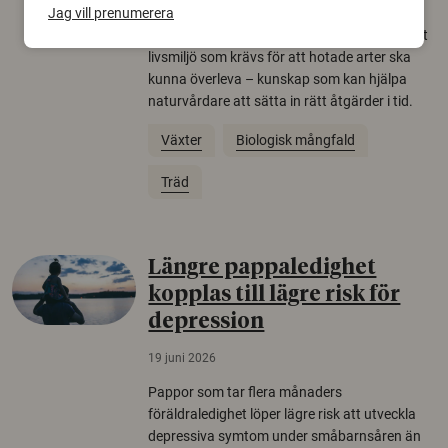
gamla eklandskap och naturbetesmarker blir
Jag vill prenumerera
allt färre. Nu har forskare kartlagt hur mycket
livsmiljö som krävs för att hotade arter ska
kunna överleva – kunskap som kan hjälpa
naturvårdare att sätta in rätt åtgärder i tid.
Växter
Biologisk mångfald
Träd
Längre pappaledighet
kopplas till lägre risk för
depression
19 juni 2026
Pappor som tar flera månaders
föräldraledighet löper lägre risk att utveckla
depressiva symtom under småbarnsåren än