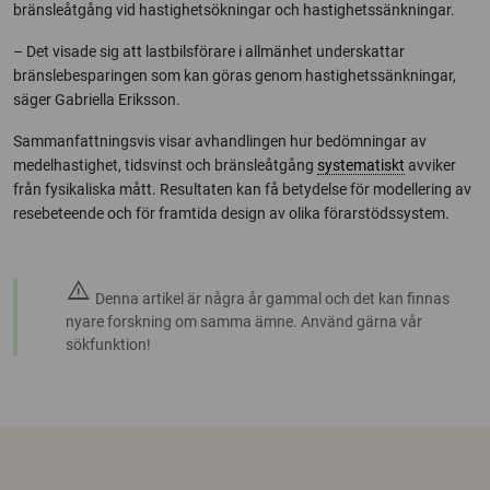
bränsleåtgång vid hastighetsökningar och hastighetssänkningar.
– Det visade sig att lastbilsförare i allmänhet underskattar
bränslebesparingen som kan göras genom hastighetssänkningar,
säger Gabriella Eriksson.
Sammanfattningsvis visar avhandlingen hur bedömningar av
medelhastighet, tidsvinst och bränsleåtgång
systematiskt
avviker
från fysikaliska mått. Resultaten kan få betydelse för modellering av
resebeteende och för framtida design av olika förarstödssystem.
warning
Denna artikel är några år gammal och det kan finnas
nyare forskning om samma ämne. Använd gärna vår
sökfunktion!