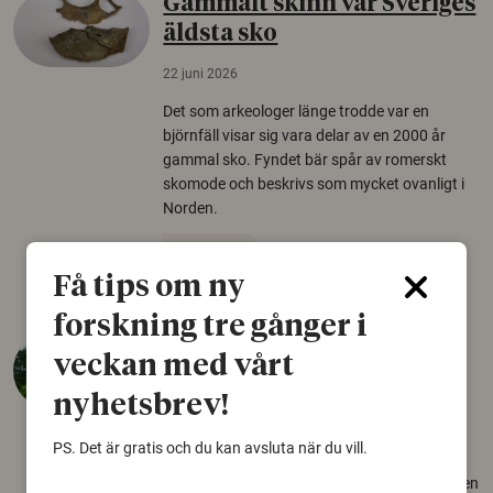
Gammalt skinn var Sveriges
äldsta sko
22 juni 2026
Det som arkeologer länge trodde var en
björnfäll visar sig vara delar av en 2000 år
gammal sko. Fyndet bär spår av romerskt
skomode och beskrivs som mycket ovanligt i
Norden.
Arkeologi
Få tips om ny
forskning tre gånger i
Så mycket eklandskap
veckan med vårt
krävs för att rädda hotade
nyhetsbrev!
arter
22 juni 2026
PS. Det är gratis och du kan avsluta när du vill.
Över tusen arter behöver ekar i sin närhet, men