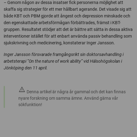
– Genom någon av dessa insatser fick personerna möjlighet att
skaffa sig strategier för ett mer hållbart agerande. Det visade sig att
både KBT och PBM gjorde att ångest och depression minskade och
den egenskattade arbetsförmågan förbättrades, främst i KBT-
gruppen. Resultatet stödjer att det är bättre att sätta in dessa aktiva
interventioner istället för att enbart använda passiv behandling som
sjukskrivning och medicinering, konstaterar Inger Jansson.
Inger Jansson försvarade framgångsrikt sin doktorsavhandling i
arbetsterapi ”On the nature of work ability” vid Hälsohögskolan i
Jönköping den 11 april.
warning
Denna artikel är några år gammal och det kan finnas
nyare forskning om samma ämne. Använd gärna vår
sökfunktion!