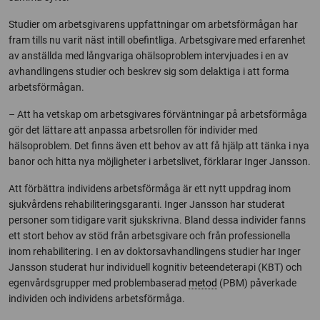
Studier om arbetsgivarens uppfattningar om arbetsförmågan har
fram tills nu varit näst intill obefintliga. Arbetsgivare med erfarenhet
av anställda med långvariga ohälsoproblem intervjuades i en av
avhandlingens studier och beskrev sig som delaktiga i att forma
arbetsförmågan.
– Att ha vetskap om arbetsgivares förväntningar på arbetsförmåga
gör det lättare att anpassa arbetsrollen för individer med
hälsoproblem. Det finns även ett behov av att få hjälp att tänka i nya
banor och hitta nya möjligheter i arbetslivet, förklarar Inger Jansson.
Att förbättra individens arbetsförmåga är ett nytt uppdrag inom
sjukvårdens rehabiliteringsgaranti. Inger Jansson har studerat
personer som tidigare varit sjukskrivna. Bland dessa individer fanns
ett stort behov av stöd från arbetsgivare och från professionella
inom rehabilitering. I en av doktorsavhandlingens studier har Inger
Jansson studerat hur individuell kognitiv beteendeterapi (KBT) och
egenvårdsgrupper med problembaserad
metod
(PBM) påverkade
individen och individens arbetsförmåga.