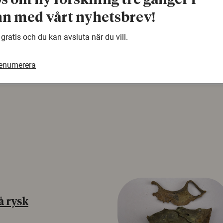
ps om ny forskning tre gånger i
warning
n med vårt nyhetsbrev!
Denna artikel är några år gammal och det kan finnas
samma ämne. Använd gärna vår sökfunktion!
 gratis och du kan avsluta när du vill.
renumerera
å rysk