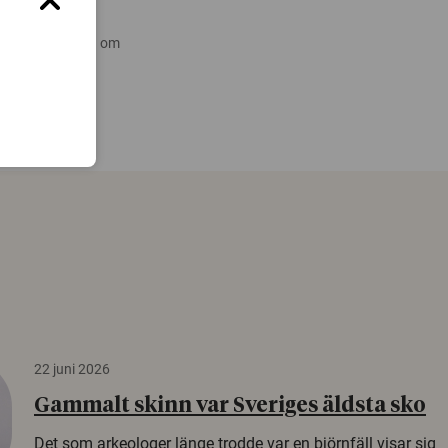
 nyare forskning om
22 juni 2026
Gammalt skinn var Sveriges äldsta sko
Det som arkeologer länge trodde var en björnfäll visar sig