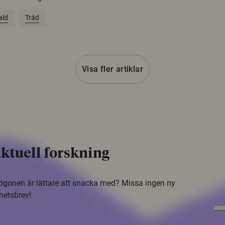
ald
Träd
Visa fler artiklar
ktuell forskning
i ögonen är lättare att snacka med? Missa ingen ny
hetsbrev!