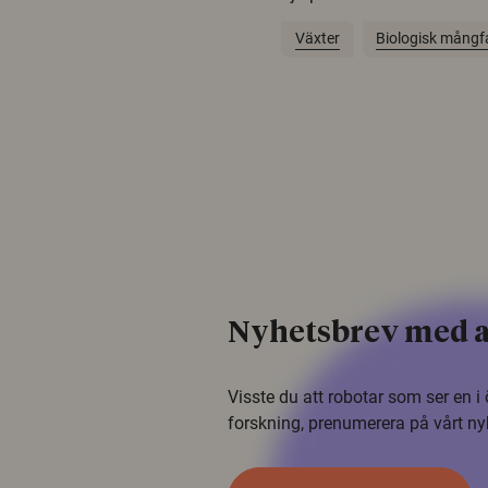
Växter
Biologisk mångf
Nyhetsbrev med a
Visste du att robotar som ser en 
forskning, prenumerera på vårt ny