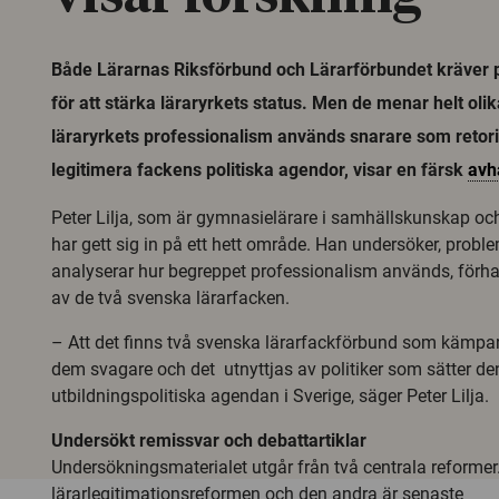
Både Lärarnas Riksförbund och Lärarförbundet kräver p
för att stärka läraryrkets status. Men de menar helt oli
läraryrkets professionalism används snarare som retoris
legitimera fackens politiska agendor, visar en färsk
avh
Peter Lilja, som är gymnasielärare i samhällskunskap och
har gett sig in på ett hett område. Han undersöker, probl
analyserar hur begreppet professionalism används, förha
av de två svenska lärarfacken.
– Att det finns två svenska lärarfackförbund som kämp
dem svagare och det utnyttjas av politiker som sätter de
utbildningspolitiska agendan i Sverige, säger Peter Lilja.
Undersökt remissvar och debattartiklar
Undersökningsmaterialet utgår från två centrala reformer
lärarlegitimationsreformen och den andra är senaste