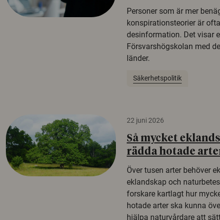
Personer som är mer benäg
konspirationsteorier är oft
desinformation. Det visar e
Försvarshögskolan med del
länder.
Säkerhetspolitik
22 juni 2026
Så mycket eklandsk
rädda hotade arte
Över tusen arter behöver e
eklandskap och naturbetesma
forskare kartlagt hur mycke
hotade arter ska kunna öv
hjälpa naturvårdare att sätta