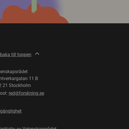
lbaka till toppen
tenskapsrådet
ntverkargatan 11 B
2 21 Stockholm
post:
red@forskning.se
lgänglighet
 initiativ av
Vetenskapsrådet