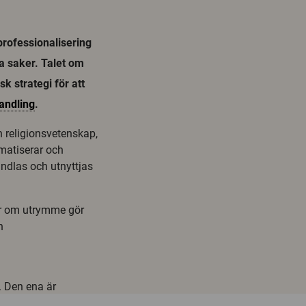
rofessionalisering
ka saker. Talet om
k strategi för att
andling
.
 religionsvetenskap,
ematiserar och
ndlas och utnyttjas
ar om utrymme gör
n
. Den ena är