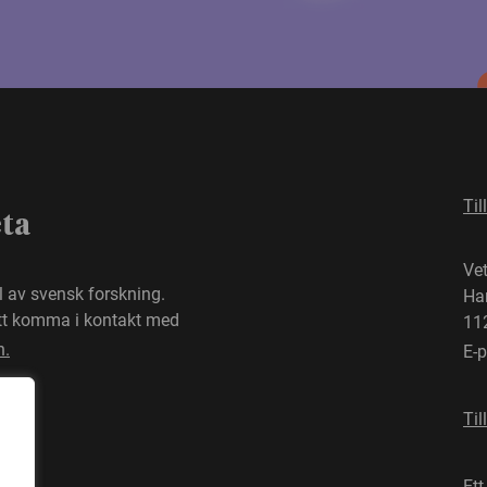
Til
eta
Ve
el av svensk forskning.
Ha
att komma i kontakt med
11
n.
E-
Til
Ett