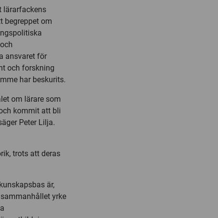
t lärarfackens
att begreppet om
ngspolitiska
 och
a ansvaret för
nt och forskning
ymme har beskurits.
talet om lärare som
 och kommit att bli
äger Peter Lilja.
k, trots att deras
a kunskapsbas är,
ett sammanhållet yrke
ma