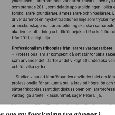
yrkesbasen. Lärarförbundet var därför kritisk till den nya
som startade 2011, som delade upp utbildningen i olika 
förskollärare, grundlärare, ämneslärare och yrkeslärare.
driver däremot en mycket traditionell linje som trycker m
ämneskunskaperna. Lärarutbildning ska ske i samarbete 
akademisk utbildning och därför bejakar LR också läraru
från 2011, enligt Lilja.
Professionalism frikopplas från lärares vardagsarbete
– Professionalism är komplext, då det står för olika sak
som använder det. Därför är det viktigt att undersöka v
och för vilka syften.
– Studien visar att lärarförbunden använder talet om lär
professionella för att kunna ställa krav på högre lön och 
sättet frikopplas samtidigt diskussionen om lärarprofess
vardagliga arbete i klassrummet, säger Peter Lilja.
Läs mer om Peter Liljas forskning:
http://forskning.mah.s