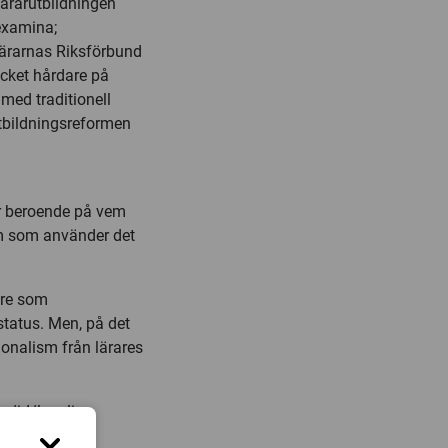
 lärarutbildningen
examina;
 Lärarnas Riksförbund
ycket hårdare på
med traditionell
tbildningsreformen
er beroende på vem
em som använder det
are som
status. Men, på det
ionalism från lärares
e/id/lupeli