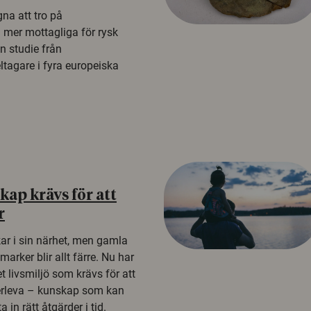
na att tro på
a mer mottagliga för rysk
n studie från
tagare i fyra europeiska
ap krävs för att
r
kar i sin närhet, men gamla
rker blir allt färre. Nu har
t livsmiljö som krävs för att
erleva – kunskap som kan
 in rätt åtgärder i tid.