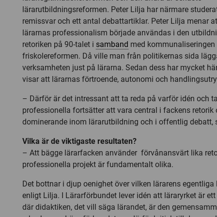
lärarutbildningsreformen. Peter Lilja har närmare studera
remissvar och ett antal debattartiklar. Peter Lilja menar 
lärarnas professionalism började användas i den utbildni
retoriken på 90-talet i
samband
med kommunaliseringen
friskolereformen. Då ville man från politikernas sida lägg
verksamheten just på lärarna. Sedan dess har mycket hä
visar att lärarnas förtroende, autonomi och handlingsutr
– Därför är det intressant att ta reda på varför idén och 
professionella fortsätter att vara central i fackens retorik
dominerande inom lärarutbildning och i offentlig debatt, s
Vilka är de viktigaste resultaten?
– Att bägge lärarfacken använder förvånansvärt lika retori
professionella projekt är fundamentalt olika.
Det bottnar i djup oenighet över vilken lärarens egentlig
enligt Lilja. I Lärarförbundet lever idén att läraryrket är 
där didaktiken, det vill säga lärandet, är den gemensam