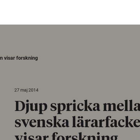
n visar forskning
27 maj 2014
Djup spricka mell
svenska lärarfack
visar forskning