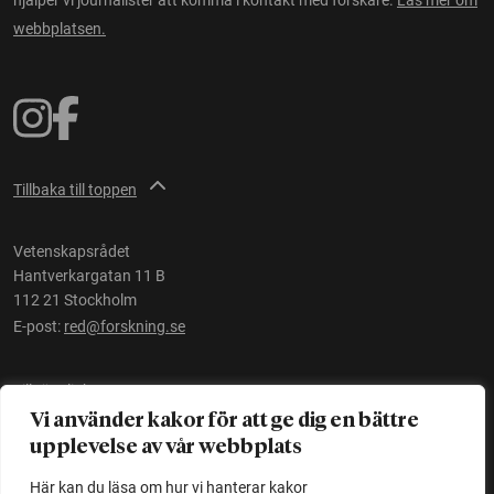
webbplatsen.
Tillbaka till toppen
Vetenskapsrådet
Hantverkargatan 11 B
112 21 Stockholm
E-post:
red@forskning.se
Tillgänglighet
Vi använder kakor för att ge dig en bättre
upplevelse av vår webbplats
Ett initiativ av
Vetenskapsrådet
Här kan du läsa om hur vi hanterar kakor