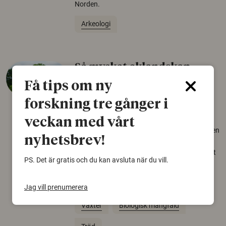
Norden.
Arkeologi
Så mycket eklandskap
krävs för att rädda hotade
Få tips om ny
arter
forskning tre gånger i
22 juni 2026
veckan med vårt
Över tusen arter behöver ekar i sin närhet, men
nyhetsbrev!
gamla eklandskap och naturbetesmarker blir
allt färre. Nu har forskare kartlagt hur mycket
PS. Det är gratis och du kan avsluta när du vill.
livsmiljö som krävs för att hotade arter ska
kunna överleva – kunskap som kan hjälpa
naturvårdare att sätta in rätt åtgärder i tid.
Jag vill prenumerera
Växter
Biologisk mångfald