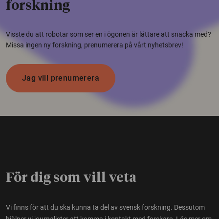
forskning
Visste du att robotar som ser en i ögonen är lättare att snacka med?
Missa ingen ny forskning, prenumerera på vårt nyhetsbrev!
Jag vill prenumerera
För dig som vill veta
Vi finns för att du ska kunna ta del av svensk forskning. Dessutom
hjälper vi journalister att komma i kontakt med forskare.
Läs mer om