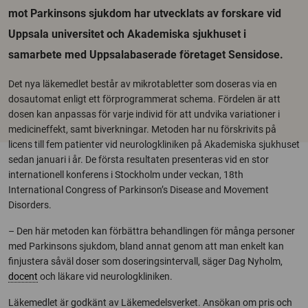
mot Parkinsons sjukdom har utvecklats av forskare vid
Uppsala universitet och Akademiska sjukhuset i
samarbete med Uppsalabaserade företaget Sensidose.
Det nya läkemedlet består av mikrotabletter som doseras via en
dosautomat enligt ett förprogrammerat schema. Fördelen är att
dosen kan anpassas för varje individ för att undvika variationer i
medicineffekt, samt biverkningar. Metoden har nu förskrivits på
licens till fem patienter vid neurologkliniken på Akademiska sjukhuset
sedan januari i år. De första resultaten presenteras vid en stor
internationell konferens i Stockholm under veckan, 18th
International Congress of Parkinson’s Disease and Movement
Disorders.
– Den här metoden kan förbättra behandlingen för många personer
med Parkinsons sjukdom, bland annat genom att man enkelt kan
finjustera såväl doser som doseringsintervall, säger Dag Nyholm,
docent
och läkare vid neurologkliniken.
Läkemedlet är godkänt av Läkemedelsverket. Ansökan om pris och