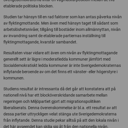
etablerade politiska blocken.
Studien tar hänsyn till en rad faktorer som kan antas påverka nivån
av flyktingmottande. Men även med hänsyn taget till sådant som
arbetslöshetsnivåer, tillgång till bostäder inom allmännyttan, nivån
av invandring samt de etablerade partiernas inställning till
flyktingmottagande, kvarstår sambandet.
Resultaten visar vidare att även om nivån av flyktingmottagande
generellt sett är lägre i moderatledda kommuner jämfört med
Socialdemokratiskt ledda kommuner är inte Sverigedemokraternas
inflytande beroende av om det finns ett vänster- eller högerstyre i
kommunen.
Studiens resultat är intressanta då det går att konstatera att på
nationell nivå har ett blocköverskridande samarbete mellan
regeringen och Miljöpartiet gjort att migrationspolitiken
liberaliserats. Denna överenskommelse är bl.a. ett resultat av att
dessa partier uttryckligen velat stänga ute Sverigedemokraterna
från inflytande. Denna studie pekar alltså på att den lokala nivån i
det här avseendet kan skilja sig åt från den nationella nivån.