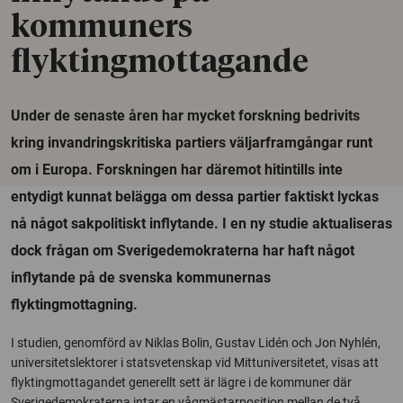
kommuners
flyktingmottagande
Under de senaste åren har mycket forskning bedrivits
kring invandringskritiska partiers väljarframgångar runt
om i Europa. Forskningen har däremot hitintills inte
entydigt kunnat belägga om dessa partier faktiskt lyckas
nå något sakpolitiskt inflytande. I en ny studie aktualiseras
dock frågan om Sverigedemokraterna har haft något
inflytande på de svenska kommunernas
flyktingmottagning.
I studien, genomförd av Niklas Bolin, Gustav Lidén och Jon Nyhlén,
universitetslektorer i statsvetenskap vid Mittuniversitetet, visas att
flyktingmottagandet generellt sett är lägre i de kommuner där
Sverigedemokraterna intar en vågmästarposition mellan de två