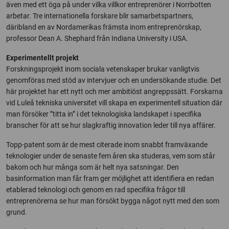
även med ett öga på under vilka villkor entreprenörer i Norrbotten
arbetar. Tre internationella forskare blir samarbetspartners,
däribland en av Nordamerikas främsta inom entreprenörskap,
professor Dean A. Shephard från Indiana University i USA.
Experimentellt projekt
Forskningsprojekt inom sociala vetenskaper brukar vanligtvis
genomföras med stöd av intervjuer och en undersökande studie. Det
här projektet har ett nytt och mer ambitiöst angreppssätt. Forskarna
vid Luleå tekniska universitet vill skapa en experimentell situation där
man försöker ”titta in” i det teknologiska landskapet i specifika
branscher för att se hur slagkraftig innovation leder till nya affärer.
Topp-patent som är de mest citerade inom snabbt framväxande
teknologier under de senaste fem åren ska studeras, vem som står
bakom och hur många som är helt nya satsningar. Den
basinformation man får fram ger möjlighet att identifiera en redan
etablerad teknologi och genom en rad specifika frågor till
entreprenörerna se hur man försökt bygga något nytt med den som
grund.