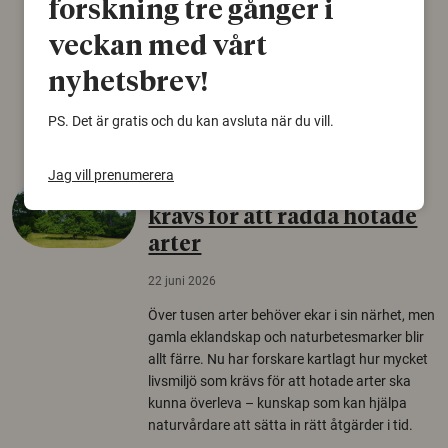
forskning tre gånger i
gammal sko. Fyndet bär spår av romerskt
veckan med vårt
skomode och beskrivs som mycket ovanligt i
Norden.
nyhetsbrev!
Arkeologi
PS. Det är gratis och du kan avsluta när du vill.
Jag vill prenumerera
Så mycket eklandskap
krävs för att rädda hotade
arter
22 juni 2026
Över tusen arter behöver ekar i sin närhet, men
gamla eklandskap och naturbetesmarker blir
allt färre. Nu har forskare kartlagt hur mycket
livsmiljö som krävs för att hotade arter ska
kunna överleva – kunskap som kan hjälpa
naturvårdare att sätta in rätt åtgärder i tid.