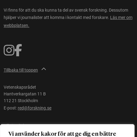
Vi finns för att du ska kunna ta del av svensk forskning. Dessutom
hjälper vi journalister att komma i kontakt med forskare.
Läs mer om
webbplatsen.
Tillbaka till toppen
Vetenskapsrådet
Hantverkargatan 11 B
112 21 Stockholm
E-post:
red@forskning.se
Tillgänglighet
Vi använder kakor för att ge dig en bättre