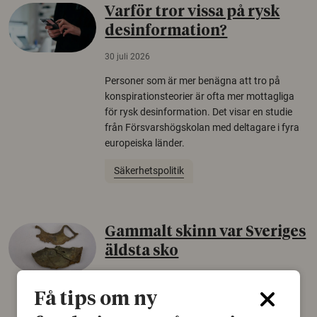
Varför tror vissa på rysk
desinformation?
30 juli 2026
Personer som är mer benägna att tro på
konspirationsteorier är ofta mer mottagliga
för rysk desinformation. Det visar en studie
från Försvarshögskolan med deltagare i fyra
europeiska länder.
Säkerhetspolitik
Gammalt skinn var Sveriges
äldsta sko
22 juni 2026
Få tips om ny
Det som arkeologer länge trodde var en
björnfäll visar sig vara delar av en 2000 år