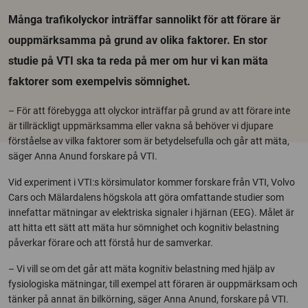
Många trafikolyckor inträffar sannolikt för att förare är
ouppmärksamma på grund av olika faktorer. En stor
studie på VTI ska ta reda på mer om hur vi kan mäta
faktorer som exempelvis sömnighet.
– För att förebygga att olyckor inträffar på grund av att förare inte
är tillräckligt uppmärksamma eller vakna så behöver vi djupare
förståelse av vilka faktorer som är betydelsefulla och går att mäta,
säger Anna Anund forskare på VTI.
Vid experiment i VTI:s körsimulator kommer forskare från VTI, Volvo
Cars och Mälardalens högskola att göra omfattande studier som
innefattar mätningar av elektriska signaler i hjärnan (EEG). Målet är
att hitta ett sätt att mäta hur sömnighet och kognitiv belastning
påverkar förare och att förstå hur de samverkar.
– Vi vill se om det går att mäta kognitiv belastning med hjälp av
fysiologiska mätningar, till exempel att föraren är ouppmärksam och
tänker på annat än bilkörning, säger Anna Anund, forskare på VTI.