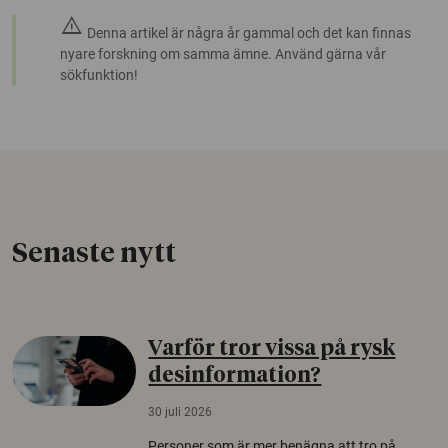
warning
Denna artikel är några år gammal och det kan finnas
nyare forskning om samma ämne. Använd gärna vår
sökfunktion!
Senaste nytt
Varför tror vissa på rysk
desinformation?
30 juli 2026
Personer som är mer benägna att tro på