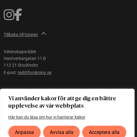
Tillbaka till toppen
Vetenskapsrådet
Hantverkargatan 11 B
112 21 Stockholm
E-post:
red@forskning.se
Tillgänglighet
Vi använder kakor för att ge dig en bättre
upplevelse av vår webbplats
Ett initiativ av
Vetenskapsrådet
Här kan du läsa om hur vi hanterar kakor
Anpassa
Avvisa alla
Acceptera alla