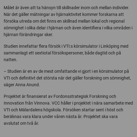
Målet är även att ta hänsyn till skillnader inom och mellan individer.
När det gäller mätningar av hjärnaktivitet kommer forskarna att
försöka utreda om det finns en skillnad mellan lokal och regional
sömnighet i olika delar i hjärnan och även identifiera i vilka områden i
hjärnan förändringar sker.
Studien innefattar flera försök i VTI:s körsimulator i Linköping med
sammanlagt ett sextiotal försökspersoner, både dagtid och på
natten.
– Studien är en av de mest omfattande vi gjort i en körsimulator på
VTI och definitivt det största när det gäller forskning om sömnighet,
säger Anna Anund.
Projektet är finansierat av Fordonsstrategisk Forskning och
Innovation från Vinnova. VCC håller i projektet i nära samarbete med
VTI och Mälardalens högskola. Försöken startar sent i höst och
beräknas vara klara under våren nästa år. Projektet ska vara
avslutat om två år.