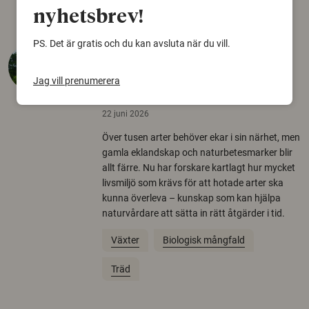
nyhetsbrev!
PS. Det är gratis och du kan avsluta när du vill.
Så mycket eklandskap
krävs för att rädda hotade
Jag vill prenumerera
arter
22 juni 2026
Över tusen arter behöver ekar i sin närhet, men
gamla eklandskap och naturbetesmarker blir
allt färre. Nu har forskare kartlagt hur mycket
livsmiljö som krävs för att hotade arter ska
kunna överleva – kunskap som kan hjälpa
naturvårdare att sätta in rätt åtgärder i tid.
Växter
Biologisk mångfald
Träd