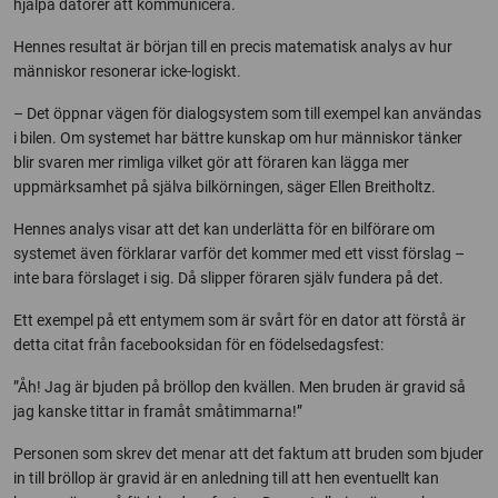
hjälpa datorer att kommunicera.
Hennes resultat är början till en precis matematisk analys av hur
människor resonerar icke-logiskt.
– Det öppnar vägen för dialogsystem som till exempel kan användas
i bilen. Om systemet har bättre kunskap om hur människor tänker
blir svaren mer rimliga vilket gör att föraren kan lägga mer
uppmärksamhet på själva bilkörningen, säger Ellen Breitholtz.
Hennes analys visar att det kan underlätta för en bilförare om
systemet även förklarar varför det kommer med ett visst förslag –
inte bara förslaget i sig. Då slipper föraren själv fundera på det.
Ett exempel på ett entymem som är svårt för en dator att förstå är
detta citat från facebooksidan för en födelsedagsfest:
”Åh! Jag är bjuden på bröllop den kvällen. Men bruden är gravid så
jag kanske tittar in framåt småtimmarna!”
Personen som skrev det menar att det faktum att bruden som bjuder
in till bröllop är gravid är en anledning till att hen eventuellt kan