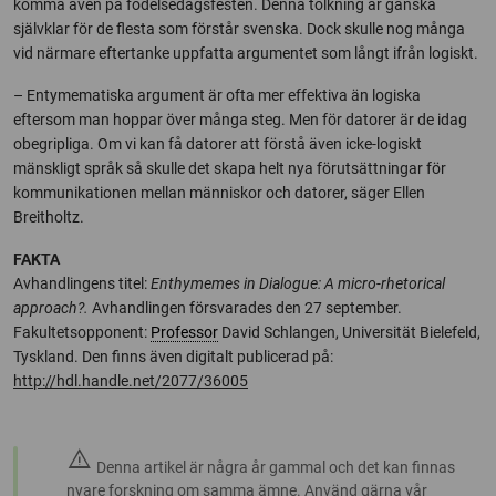
komma även på födelsedagsfesten. Denna tolkning är ganska
självklar för de flesta som förstår svenska. Dock skulle nog många
vid närmare eftertanke uppfatta argumentet som långt ifrån logiskt.
– Entymematiska argument är ofta mer effektiva än logiska
eftersom man hoppar över många steg. Men för datorer är de idag
obegripliga. Om vi kan få datorer att förstå även icke-logiskt
mänskligt språk så skulle det skapa helt nya förutsättningar för
kommunikationen mellan människor och datorer, säger Ellen
Breitholtz.
FAKTA
Avhandlingens titel:
Enthymemes in Dialogue: A micro-rhetorical
approach?.
Avhandlingen försvarades den 27 september.
Fakultetsopponent:
Professor
David Schlangen, Universität Bielefeld,
Tyskland. Den finns även digitalt publicerad på:
http://hdl.handle.net/2077/36005
warning
Denna artikel är några år gammal och det kan finnas
nyare forskning om samma ämne. Använd gärna vår