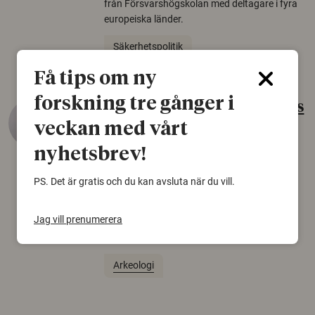
från Försvarshögskolan med deltagare i fyra
europeiska länder.
Säkerhetspolitik
Få tips om ny
forskning tre gånger i
Gammalt skinn var Sveriges
äldsta sko
veckan med vårt
nyhetsbrev!
22 juni 2026
Det som arkeologer länge trodde var en
PS. Det är gratis och du kan avsluta när du vill.
björnfäll visar sig vara delar av en 2000 år
gammal sko. Fyndet bär spår av romerskt
Jag vill prenumerera
skomode och beskrivs som mycket ovanligt i
Norden.
Arkeologi