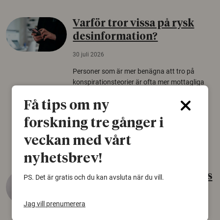
Varför tror vissa på rysk
desinformation?
30 juli 2026
Personer som är mer benägna att tro på
konspirationsteorier är ofta mer mottagliga
för rysk desinformation. Det visar en studie
Få tips om ny
från Försvarshögskolan med deltagare i fyra
europeiska länder.
forskning tre gånger i
Säkerhetspolitik
veckan med vårt
nyhetsbrev!
Gammalt skinn var Sveriges
PS. Det är gratis och du kan avsluta när du vill.
äldsta sko
Jag vill prenumerera
22 juni 2026