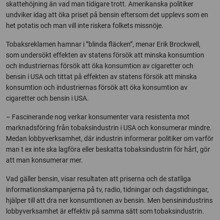
skattehöjning än vad man tidigare trott. Amerikanska politiker
undviker idag att öka priset på bensin eftersom det upplevs som en
het potatis och man vill inte riskera folkets missnöje.
Tobaksreklamen hamnar i ”blinda fläcken”, menar Erik Brockwell,
som undersökt effekten av statens försök att minska konsumtion
och industriernas försök att öka konsumtion av cigaretter och
bensin i USA och tittat på effekten av statens försök att minska
konsumtion och industriernas försök att öka konsumtion av
cigaretter och bensin i USA.
– Fascinerande nog verkar konsumenter vara resistenta mot
marknadsföring från tobaksindustrin i USA och konsumerar mindre.
Medan lobbyverksamhet, där industrin informerar politiker om varför
man t ex inte ska lagföra eller beskatta tobaksindustrin för hårt, gör
att man konsumerar mer.
Vad gäller bensin, visar resultaten att priserna och de statliga
informationskampanjerna på tv, radio, tidningar och dagstidningar,
hjälper till att dra ner konsumtionen av bensin. Men bensinindustrins
lobbyverksamhet är effektiv på samma sätt som tobaksindustrin.