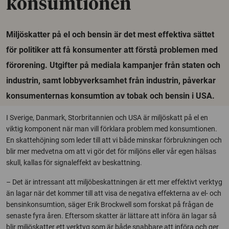
konsumtionen
Miljöskatter på el och bensin är det mest effektiva sättet
för politiker att få konsumenter att förstå problemen med
förorening. Utgifter på mediala kampanjer från staten och
industrin, samt lobbyverksamhet från industrin, påverkar
konsumenternas konsumtion av tobak och bensin i USA.
I Sverige, Danmark, Storbritannien och USA är miljöskatt på el en
viktig komponent när man vill förklara problem med konsumtionen.
En skattehöjning som leder till att vi både minskar förbrukningen och
blir mer medvetna om att vi gör det för miljöns eller vår egen hälsas
skull, kallas för signaleffekt av beskattning.
– Det är intressant att miljöbeskattningen är ett mer effektivt verktyg
än lagar när det kommer till att visa de negativa effekterna av el- och
bensinkonsumtion, säger Erik Brockwell som forskat på frågan de
senaste fyra åren. Eftersom skatter är lättare att införa än lagar så
blir miljöskatter ett verktyg som är både snabbare att införa och ger