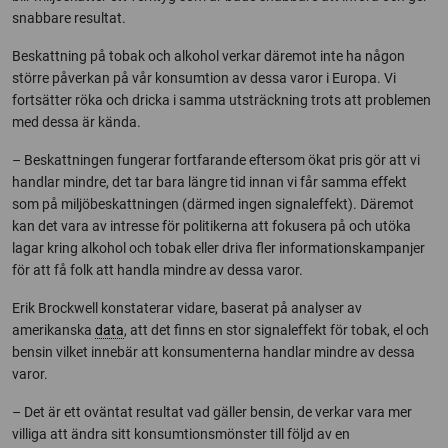
snabbare resultat.
Beskattning på tobak och alkohol verkar däremot inte ha någon
större påverkan på vår konsumtion av dessa varor i Europa. Vi
fortsätter röka och dricka i samma utsträckning trots att problemen
med dessa är kända.
– Beskattningen fungerar fortfarande eftersom ökat pris gör att vi
handlar mindre, det tar bara längre tid innan vi får samma effekt
som på miljöbeskattningen (därmed ingen signaleffekt). Däremot
kan det vara av intresse för politikerna att fokusera på och utöka
lagar kring alkohol och tobak eller driva fler informationskampanjer
för att få folk att handla mindre av dessa varor.
Erik Brockwell konstaterar vidare, baserat på analyser av
amerikanska
data
, att det finns en stor signaleffekt för tobak, el och
bensin vilket innebär att konsumenterna handlar mindre av dessa
varor.
– Det är ett oväntat resultat vad gäller bensin, de verkar vara mer
villiga att ändra sitt konsumtionsmönster till följd av en