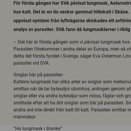
För första gången har SVA påvisat lungmask, Aelurostr
hos katt. Det är en tio veckor gammal hittekatt i Skåne. 
uppvisat symtom från luftvägarna skickades ett avföring
analys av parasiter. SVA fann då lungmasklarver i rikli
– Det här är första gången som vi påvisar lungmask hos 
Parasiten förekommer i andra delar av Europa, men så vitt 
detta det första fyndet i Sverige, säger Eva Osterman Lind
parasiter vid SVA.
Sniglar bär på parasiten
Kattens lungmask har olika arter av sniglar som mellanvä
smittas när de tar bytesdjur utomhus, antingen genom at
sniglar eller via andra bytesdjur som möss, fåglar och gr
smittade efter att ha ätit sniglar som bär på parasiten. 
andra ord inte direkt från katt till katt. Parasiten smittar inte
människor.
”Ha lungmask i åtanke”