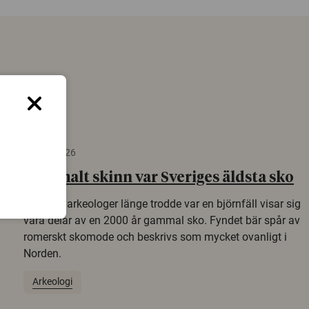
22 juni 2026
Gammalt skinn var Sveriges äldsta sko
Det som arkeologer länge trodde var en björnfäll visar sig
vara delar av en 2000 år gammal sko. Fyndet bär spår av
romerskt skomode och beskrivs som mycket ovanligt i
Norden.
Arkeologi