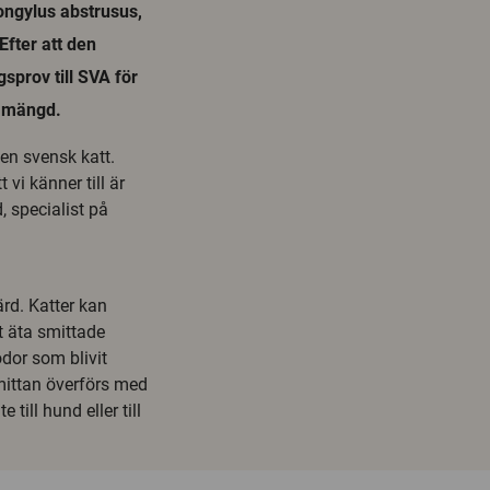
ongylus abstrusus,
Efter att den
sprov till SVA för
g mängd.
en svensk katt.
vi känner till är
, specialist på
rd. Katter kan
t äta smittade
odor som blivit
Smittan överförs med
 till hund eller till