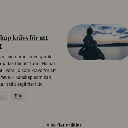
ap krävs för att
r
kar i sin närhet, men gamla
rker blir allt färre. Nu har
t livsmiljö som krävs för att
erleva – kunskap som kan
 in rätt åtgärder i tid.
ald
Träd
Visa fler artiklar