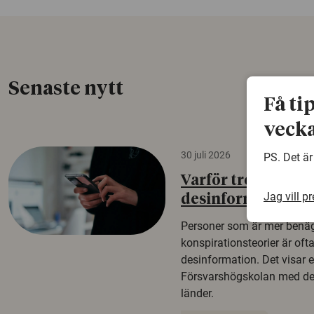
Senaste nytt
Få ti
vecka
30 juli 2026
PS. Det är
Varför tror vissa p
Jag vill p
desinformation?
Personer som är mer benäg
konspirationsteorier är oft
desinformation. Det visar e
Försvarshögskolan med del
länder.