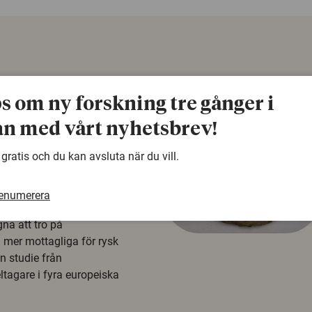
ps om ny forskning tre gånger i
n med vårt nyhetsbrev!
 gratis och du kan avsluta när du vill.
å rysk
renumerera
na att tro på
a mer mottagliga för rysk
n studie från
tagare i fyra europeiska