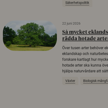
Säkerhetspolitik
22 juni 2026
Så mycket eklandsk
rädda hotade arte
Över tusen arter behöver e
eklandskap och naturbetesma
forskare kartlagt hur mycke
hotade arter ska kunna öv
hjälpa naturvårdare att sätta
Växter
Biologisk mångf