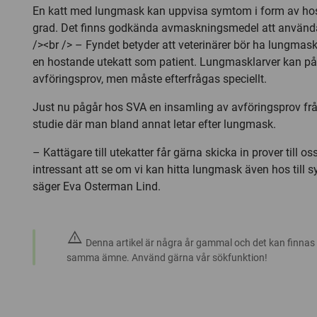
En katt med lungmask kan uppvisa symtom i form av hos
grad. Det finns godkända avmaskningsmedel att använda
/><br /> – Fyndet betyder att veterinärer bör ha lungmask
en hostande utekatt som patient. Lungmasklarver kan på
avföringsprov, men måste efterfrågas speciellt.
Just nu pågår hos SVA en insamling av avföringsprov från 
studie där man bland annat letar efter lungmask.
– Kattägare till utekatter får gärna skicka in prover till os
intressant att se om vi kan hitta lungmask även hos till sy
säger Eva Osterman Lind.
warning
Denna artikel är några år gammal och det kan finnas
samma ämne. Använd gärna vår sökfunktion!