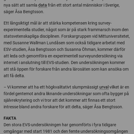
nya sätt att samla
data
från ett stort antal människor i Sverige,
säger Åsa Bengtsson.
Ett långsiktigt mål är att stärka kompetensen kring survey-
experimentella studier, något som är på stark frammarsch inom den
statsvetenskapliga disciplinen. Forskargruppen vid Mittuniversitetet,
med Susanne Wallman Lundåsen som också tidigare arbetat med
ESV-studien, Åsa Bengtsson och Susanna Öhman, kommer därför
att leda och genomföra en experimentell surveyundersökning via
internet i anslutning till EVS-studien. Den undersökningen kommer
att stå öppen för forskare från andra lärosäten som kan ansöka om
att få delta.
– Vi kommer att ha ett högkvalitativt slumpmässigt
urval
vilket är en
fördel gentemot andra liknande undersökningar som ofta bygger på
självrekrytering och vi tror att det kommer att finnas ett stort
intresse bland andra forskare för att delta, säger Åsa Bengtsson.
FAKTA
Den stora EVS-undersökningen har genomförts i fyra tidigare
omgångar med start 1981 och den femte undersökningsomgången