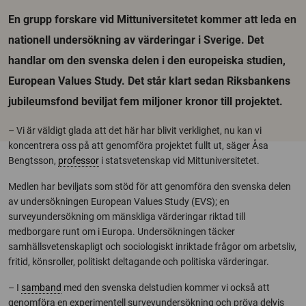
En grupp forskare vid Mittuniversitetet kommer att leda en
nationell undersökning av värderingar i Sverige. Det
handlar om den svenska delen i den europeiska studien,
European Values Study. Det står klart sedan Riksbankens
jubileumsfond beviljat fem miljoner kronor till projektet.
– Vi är väldigt glada att det här har blivit verklighet, nu kan vi
koncentrera oss på att genomföra projektet fullt ut, säger Åsa
Bengtsson,
professor
i statsvetenskap vid Mittuniversitetet.
Medlen har beviljats som stöd för att genomföra den svenska delen
av undersökningen European Values Study (EVS); en
surveyundersökning om mänskliga värderingar riktad till
medborgare runt om i Europa. Undersökningen täcker
samhällsvetenskapligt och sociologiskt inriktade frågor om arbetsliv,
fritid, könsroller, politiskt deltagande och politiska värderingar.
– I
samband
med den svenska delstudien kommer vi också att
genomföra en experimentell surveyundersökning och pröva delvis