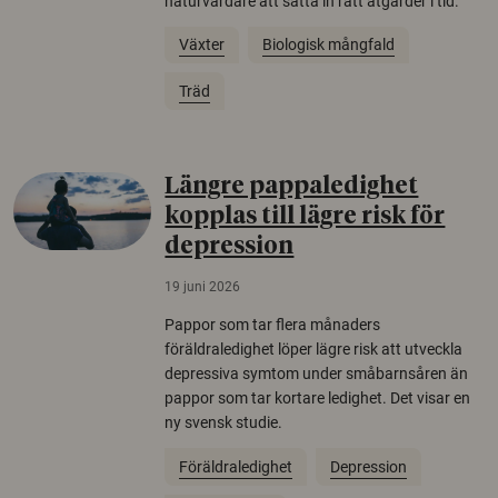
naturvårdare att sätta in rätt åtgärder i tid.
Växter
Biologisk mångfald
Träd
Längre pappaledighet
kopplas till lägre risk för
depression
19 juni 2026
Pappor som tar flera månaders
föräldraledighet löper lägre risk att utveckla
depressiva symtom under småbarnsåren än
pappor som tar kortare ledighet. Det visar en
ny svensk studie.
Föräldraledighet
Depression