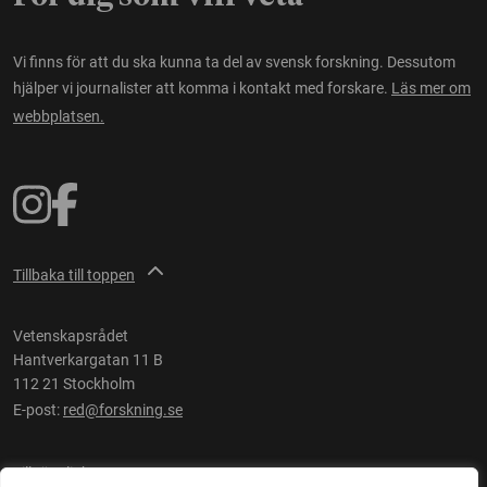
Vi finns för att du ska kunna ta del av svensk forskning. Dessutom
hjälper vi journalister att komma i kontakt med forskare.
Läs mer om
webbplatsen.
Tillbaka till toppen
Vetenskapsrådet
Hantverkargatan 11 B
112 21 Stockholm
E-post:
red@forskning.se
Tillgänglighet