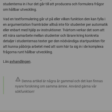
studenterna in i hur det går till att producera och formulera frågor
om hållbar utveckling.
Vad en textformulering går ut på eller vilken funktion den kan fylla i
en argumentation framträder alltså inte för studenter per automatik
eller enbart med hjälp av instruktioner. Tvärtom verkar det som att
ett nära samarbete mellan studenter och lärare kring konkreta
detaljer i studenternas texter ger den nödvändiga startpunkten för
att kunna påbörja arbetet med att som här ta sig in i de komplexa
frågorna runt hållbar utveckling.
Läs
avhandlingen
.
warning
Denna artikel är några år gammal och det kan finnas
nyare forskning om samma ämne. Använd gärna vår
sökfunktion!