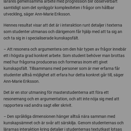
lärares gemensamma arbete med progression blir observerbart
samtidigt som det synliggör komplexiteten i frågor om hållbar
utveckling, säger Ann-Marie Eriksson.
Hennes resultat visar att det är i interaktion runt detaljer i texterna
som studenter utmanas och därigenom får hjälp med att ta sig an
och ta sig in i specialiserade kunskapsfält.
– Att resonera och argumentera om den här typen av frågor innebär
ett i högsta grad konkret arbete. Som student behöver man brottas
med hur frågorna produceras och formeras inom ett givet
kunskapsfält. Tillsammans med personer som är mer erfarna får
studenter alltså möjlighet att erfara hur detta konkret går till, säger
Ann-Marie Eriksson.
Det är en stor utmaning för masterstudenterna att föra ett
resonemang och en argumentation, och att inte nöja sig med att
rapportera vad andra sagt eller skrivit.
– Den språkliga dimensionen hänger alltså nära samman med
kunskapsämnet och är svår att särskilja. Genom studenternas och
lärarnas interaktion kring detaljer i studenternas textutkast lotsas