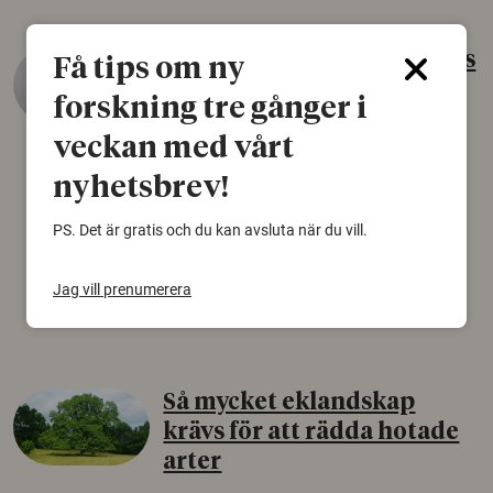
Gammalt skinn var Sveriges
Få tips om ny
äldsta sko
forskning tre gånger i
22 juni 2026
veckan med vårt
Det som arkeologer länge trodde var en
nyhetsbrev!
björnfäll visar sig vara delar av en 2000 år
gammal sko. Fyndet bär spår av romerskt
PS. Det är gratis och du kan avsluta när du vill.
skomode och beskrivs som mycket ovanligt i
Norden.
Jag vill prenumerera
Arkeologi
Så mycket eklandskap
krävs för att rädda hotade
arter