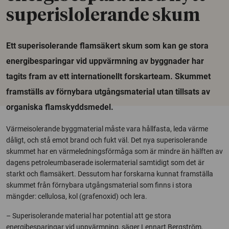
superislolerande skum
Ett superisolerande flamsäkert skum som kan ge stora
energibesparingar vid uppvärmning av byggnader har
tagits fram av ett internationellt forskarteam. Skummet
framställs av förnybara utgångsmaterial utan tillsats av
organiska flamskyddsmedel.
Värmeisolerande byggmaterial måste vara hållfasta, leda värme
dåligt, och stå emot brand och fukt väl. Det nya superisolerande
skummet har en värmeledningsförmåga som är mindre än hälften av
dagens petroleumbaserade isolermaterial samtidigt som det är
starkt och flamsäkert. Dessutom har forskarna kunnat framställa
skummet från förnybara utgångsmaterial som finns i stora
mängder: cellulosa, kol (grafenoxid) och lera.
– Superisolerande material har potential att ge stora
energibesparingar vid uppvärmning, säger Lennart Bergström,