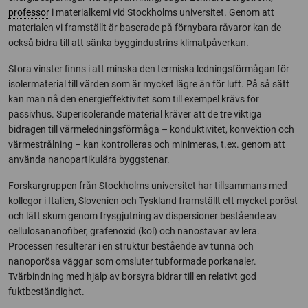
professor
i materialkemi vid Stockholms universitet. Genom att
materialen vi framställt är baserade på förnybara råvaror kan de
också bidra till att sänka byggindustrins klimatpåverkan.
Stora vinster finns i att minska den termiska ledningsförmågan för
isolermaterial till värden som är mycket lägre än för luft. På så sätt
kan man nå den energieffektivitet som till exempel krävs för
passivhus. Superisolerande material kräver att de tre viktiga
bidragen till värmeledningsförmåga – konduktivitet, konvektion och
värmestrålning – kan kontrolleras och minimeras, t.ex. genom att
använda nanopartikulära byggstenar.
Forskargruppen från Stockholms universitet har tillsammans med
kollegor i Italien, Slovenien och Tyskland framställt ett mycket poröst
och lätt skum genom frysgjutning av dispersioner bestående av
cellulosananofiber, grafenoxid (kol) och nanostavar av lera.
Processen resulterar i en struktur bestående av tunna och
nanoporösa väggar som omsluter tubformade porkanaler.
Tvärbindning med hjälp av borsyra bidrar till en relativt god
fuktbeständighet.