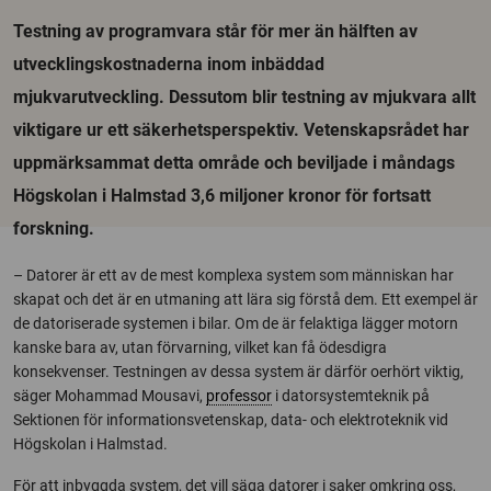
Testning av programvara står för mer än hälften av
utvecklingskostnaderna inom inbäddad
mjukvarutveckling. Dessutom blir testning av mjukvara allt
viktigare ur ett säkerhetsperspektiv. Vetenskapsrådet har
uppmärksammat detta område och beviljade i måndags
Högskolan i Halmstad 3,6 miljoner kronor för fortsatt
forskning.
– Datorer är ett av de mest komplexa system som människan har
skapat och det är en utmaning att lära sig förstå dem. Ett exempel är
de datoriserade systemen i bilar. Om de är felaktiga lägger motorn
kanske bara av, utan förvarning, vilket kan få ödesdigra
konsekvenser. Testningen av dessa system är därför oerhört viktig,
säger Mohammad Mousavi,
professor
i datorsystemteknik på
Sektionen för informationsvetenskap, data- och elektroteknik vid
Högskolan i Halmstad.
För att inbyggda system, det vill säga datorer i saker omkring oss,