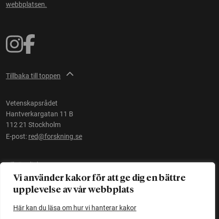
webbplatsen.
Tillbaka till toppen
Vetenskapsrådet
Hantverkargatan 11 B
112 21 Stockholm
E-post:
red@forskning.se
Tillgänglighet
Vi använder kakor för att ge dig en bättre
upplevelse av vår webbplats
Ett initiativ av
Vetenskapsrådet
Här kan du läsa om hur vi hanterar kakor