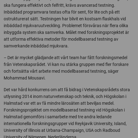
ska fungera effektivt och felfritt, krävs avancerad testning.
Inbäddad programvara testas ofta för sent, för lite och på ett
ostrukturerat sätt. Testningen har blivit en kostsam flaskhals vid
inbäddad mjukvaruutveckling. Problemet försvåras när flera olika
inbyggda system ska samverka. Målet med forskningsprojektet är
att utforma effektiva metoder för modellbaserad testning av
samverkande inbäddad mjukvara.
– Det är mycket glädjande att vårt team har fått forskningsmedel
från Vetenskapsrådet. Vi kan nu stärka gruppen med fler forskare
och fortsätta vårt arbete med modellbaserad testning, säger
Mohammad Mousavi.
Det var hård konkurrens om att få bidrag i Vetenskapsrådets stora
utlysning 2014 inom naturvetenskap och teknik, och Högskolan i
Halmstad var ett av få mindre lärosäten att beviljas medel.
Forskningsprojektet om modellbaserad testning vid Högskolan i
Halmstad genomförs i samarbete med tre andra ledande
internationella forskningsgrupper vid Reykjavik University, Island,
University of Illinois at Urbana-Champaign, USA och Radboud
University of Nijmegen, Nederländerna.