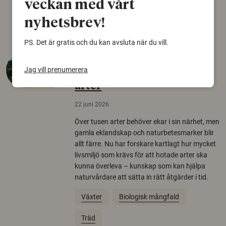
veckan med vårt
Arkeologi
nyhetsbrev!
PS. Det är gratis och du kan avsluta när du vill.
Så mycket eklandskap
Jag vill prenumerera
krävs för att rädda hotade
arter
22 juni 2026
Över tusen arter behöver ekar i sin närhet, men
gamla eklandskap och naturbetesmarker blir
allt färre. Nu har forskare kartlagt hur mycket
livsmiljö som krävs för att hotade arter ska
kunna överleva – kunskap som kan hjälpa
naturvårdare att sätta in rätt åtgärder i tid.
Växter
Biologisk mångfald
Träd