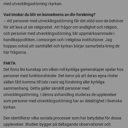
med utvecklingsstörning i kyrkan.
Vad önskar du blir en konsekvens av din forskning?
– Att personer med utvecklingsstörning får det stöd som de behöver
för att leva ut sin religiositet. Att frågor om andlighet och religion,
och personer med utvecklingsstörning, blir uppmärksammade i
handikappolitiken, i omsorgen och i religiösa institutioner. Jag
hoppas också att samhället och kyrkan börjar samarbeta kring de
här frågorna.
FAKTA
Det finns lite kunskap om vilken roll kyrkliga gemenskaper spelar hos
personer med funktionshinder. Det beror på att deras egna röster
sällan fått komma till tals i vare sig forskning eller kyrkliga
sammanhang. Detta gäller särskilt personer med
utvecklingsstörning. I denna avhandling studeras de upplevelser
som personer med utvecklingsstörning har av delaktighet i Svenska
kyrkan.
Den identifierar vilka sociala processer som har betydelse för dessa
upplevelser. Studien bygger på deltagande observationer och