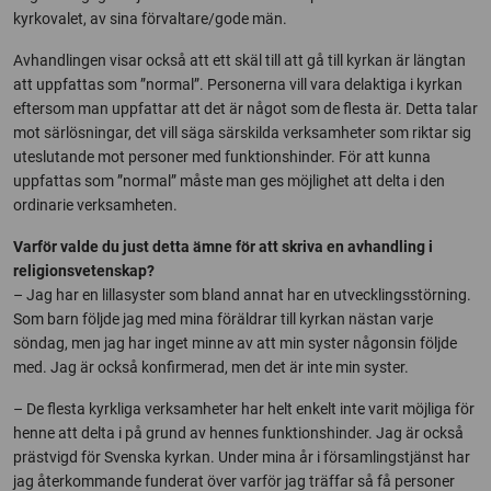
kyrkovalet, av sina förvaltare/gode män.
Avhandlingen visar också att ett skäl till att gå till kyrkan är längtan
att uppfattas som ”normal”. Personerna vill vara delaktiga i kyrkan
eftersom man uppfattar att det är något som de flesta är. Detta talar
mot särlösningar, det vill säga särskilda verksamheter som riktar sig
uteslutande mot personer med funktionshinder. För att kunna
uppfattas som ”normal” måste man ges möjlighet att delta i den
ordinarie verksamheten.
Varför valde du just detta ämne för att skriva en avhandling i
religionsvetenskap?
– Jag har en lillasyster som bland annat har en utvecklingsstörning.
Som barn följde jag med mina föräldrar till kyrkan nästan varje
söndag, men jag har inget minne av att min syster någonsin följde
med. Jag är också konfirmerad, men det är inte min syster.
– De flesta kyrkliga verksamheter har helt enkelt inte varit möjliga för
henne att delta i på grund av hennes funktionshinder. Jag är också
prästvigd för Svenska kyrkan. Under mina år i församlingstjänst har
jag återkommande funderat över varför jag träffar så få personer