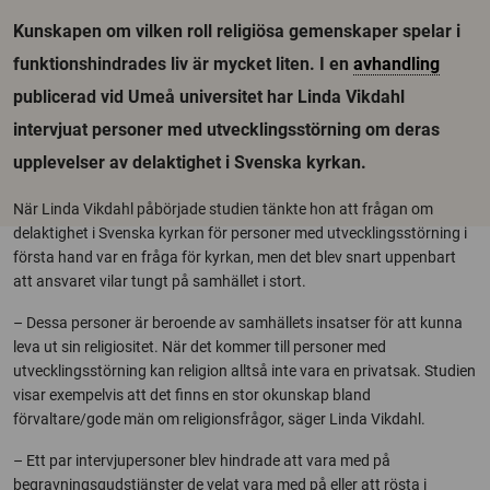
Kunskapen om vilken roll religiösa gemenskaper spelar i
funktionshindrades liv är mycket liten. I en
avhandling
publicerad vid Umeå universitet har Linda Vikdahl
intervjuat personer med utvecklingsstörning om deras
upplevelser av delaktighet i Svenska kyrkan.
När Linda Vikdahl påbörjade studien tänkte hon att frågan om
delaktighet i Svenska kyrkan för personer med utvecklingsstörning i
första hand var en fråga för kyrkan, men det blev snart uppenbart
att ansvaret vilar tungt på samhället i stort.
– Dessa personer är beroende av samhällets insatser för att kunna
leva ut sin religiositet. När det kommer till personer med
utvecklingsstörning kan religion alltså inte vara en privatsak. Studien
visar exempelvis att det finns en stor okunskap bland
förvaltare/gode män om religionsfrågor, säger Linda Vikdahl.
– Ett par intervjupersoner blev hindrade att vara med på
begravningsgudstjänster de velat vara med på eller att rösta i