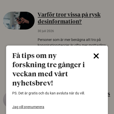
Varför tror vissa på rysk
desinformation?
30 juli 2026
Personer som är mer benägna att tro på
konspirationsteorier är ofta mer mottagliga
för rysk desinformation. Det visar en studie
Få tips om ny
från Försvarshögskolan med deltagare i fyra
europeiska länder.
forskning tre gånger i
Säkerhetspolitik
veckan med vårt
nyhetsbrev!
PS. Det är gratis och du kan avsluta när du vill.
Gammalt skinn var Sveriges
äldsta sko
Jag vill prenumerera
22 juni 2026