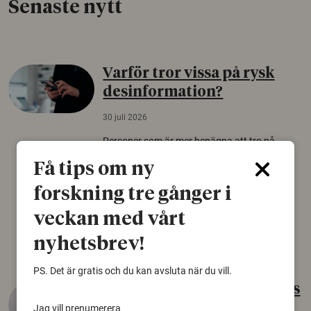
Senaste nytt
Varför tror vissa på rysk
desinformation?
30 juli 2026
Personer som är mer benägna att tro på
konspirationsteorier är ofta mer mottagliga
Få tips om ny
för rysk desinformation. Det visar en studie
från Försvarshögskolan med deltagare i fyra
forskning tre gånger i
europeiska länder.
veckan med vårt
Säkerhetspolitik
nyhetsbrev!
PS. Det är gratis och du kan avsluta när du vill.
Gammalt skinn var Sveriges
äldsta sko
Jag vill prenumerera