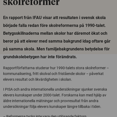
skolreformer
En rapport från IFAU visar att resultaten i svensk skola
började falla redan före skolreformerna på 1990-talet.
Betygsskillnaderna mellan skolor har däremot ökat och
beror på att elever med samma bakgrund idag oftare går
på samma skola. Men familjebakgrundens betydelse för
grundskolebetygen har inte förändrats.
Rapportförfattarna studerar hur 1990-talets stora skolreformer –
kommunalisering, fritt skolval och fristående skolor – påverkat
elevers resultat och likvärdigheten i skolan.
I PISA och andra internationella undersökningar sjunker svenska
elevers kunskaper under 2000-talet. Forskarna kan med hjälp av
äldre internationella mätningar och provresultat från andra
undersökningar följa elevers kunskaper längre tillbaka i tiden.
– Reformerna tycks inte vara den utlösande faktorn.