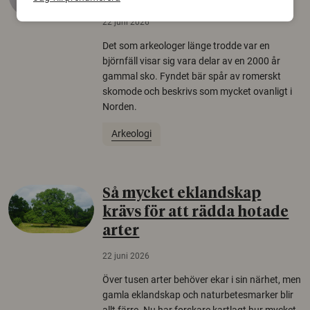
22 juni 2026
Det som arkeologer länge trodde var en
björnfäll visar sig vara delar av en 2000 år
gammal sko. Fyndet bär spår av romerskt
skomode och beskrivs som mycket ovanligt i
Norden.
Arkeologi
Så mycket eklandskap
krävs för att rädda hotade
arter
22 juni 2026
Över tusen arter behöver ekar i sin närhet, men
gamla eklandskap och naturbetesmarker blir
allt färre. Nu har forskare kartlagt hur mycket