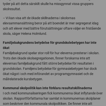
tyder på att detta särskilt skulle ha missgynnat vissa gruppers
skolresultat.
– Vi kan visa att de ökade skillnaderna i skolornas
elevsammansättning beror på att boendet är mer segregerat idag
och att elever med bättre förutsättningar oftare väljer en fristående
skola, säger Helena Holmlund.
Familjebakgrundens betydelse för grundskolebetygen har inte
ökat
Familjebakgrund spelar stor roll för hur eleverna presterar i skolan.
Trots den ökade skolsegregationen, finner forskarna inte att
elevernas familjebakgrund fått större betydelse för resultaten i
grundskolan. Familjens betydelse för gymnasiebetygen har dock
ökat något i och med införandet av programgymnasiet och de
målrelaterade kursbetygen.
Kommunal skolpolitik kan inte förklara resultatskillnaderna
I och med kommunaliseringen fick kommunerna ökat inflytande över
skolan. Rapportförfattarna har samlat in kommunernas skolplaner
som beskriver den kommunala skolpolitiken. De finner inte att