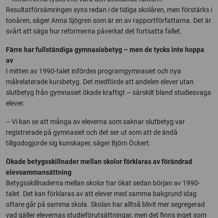
Resultatförsämringen syns redan i de tidiga skolåren, men förstärks i
tonåren, säger Anna Sjögren som är en av rapportförfattarna. Det är
svårt att säga hur reformerna påverkat det fortsatta fallet.
Färre har fullständiga gymnasiebetyg – men de tycks inte hoppa
av
I mitten av 1990-talet infördes programgymnasiet och nya
målrelaterade kursbetyg. Det medförde att andelen elever utan
slutbetyg från gymnasiet ökade kraftigt – särskilt bland studiesvaga
elever.
– Vi kan se att många av eleverna som saknar slutbetyg var
registrerade på gymnasiet och det ser ut som att de ändå
tillgodogjorde sig kunskaper, säger Björn Öckert.
Ökade betygsskillnader mellan skolor förklaras av förändrad
elevsammansättning
Betygsskillnaderna mellan skolor har ökat sedan början av 1990-
talet. Det kan förklaras av att elever med samma bakgrund idag
oftare går på samma skola. Skolan har alltså blivit mer segregerad
vad gäller elevernas studieförutsättningar, men det finns inget som