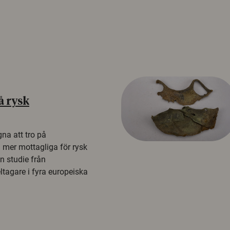
å rysk
na att tro på
a mer mottagliga för rysk
n studie från
tagare i fyra europeiska