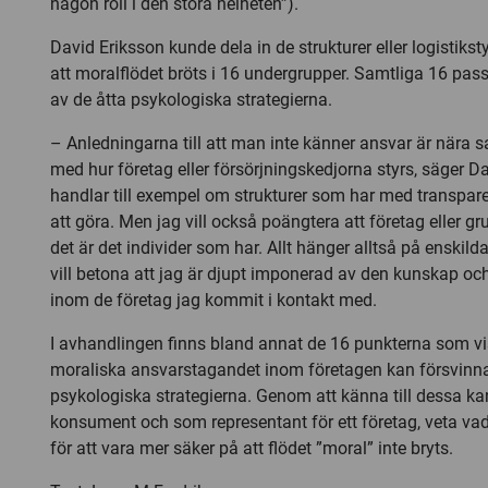
någon roll i den stora helheten”).
David Eriksson kunde dela in de strukturer eller logistiks
att moralflödet bröts i 16 undergrupper. Samtliga 16 pa
av de åtta psykologiska strategierna.
– Anledningarna till att man inte känner ansvar är när
med hur företag eller försörjningskedjorna styrs, säger D
handlar till exempel om strukturer som har med transpar
att göra. Men jag vill också poängtera att företag eller gr
det är det individer som har. Allt hänger alltså på enskild
vill betona att jag är djupt imponerad av den kunskap och
inom de företag jag kommit i kontakt med.
I avhandlingen finns bland annat de 16 punkterna som vi
moraliska ansvarstagandet inom företagen kan försvinna
psykologiska strategierna. Genom att känna till dessa 
konsument och som representant för ett företag, veta vad
för att vara mer säker på att flödet ”moral” inte bryts.