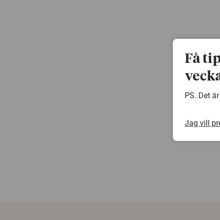
Få ti
vecka
PS. Det är
Jag vill p