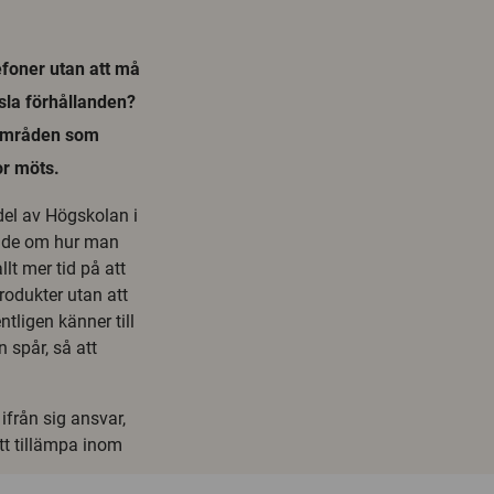
efoner utan att må
 usla förhållanden?
 områden som
or möts.
del av Högskolan i
kade om hur man
llt mer tid på att
rodukter utan att
tligen känner till
 spår, så att
ifrån sig ansvar,
tt tillämpa inom