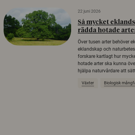
22 juni 2026
Så mycket eklandsk
rädda hotade arte
Över tusen arter behöver e
eklandskap och naturbetesma
forskare kartlagt hur mycke
hotade arter ska kunna öv
hjälpa naturvårdare att sätta
Växter
Biologisk mångf