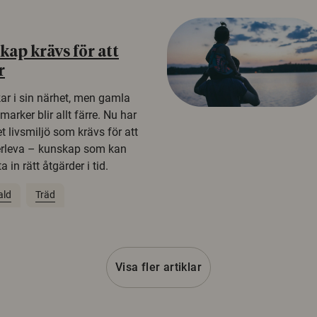
ap krävs för att
r
kar i sin närhet, men gamla
rker blir allt färre. Nu har
t livsmiljö som krävs för att
erleva – kunskap som kan
 in rätt åtgärder i tid.
ald
Träd
Visa fler artiklar