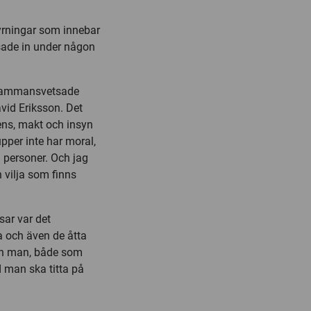
tyrningar som innebar
ssade in under någon
a sammansvetsade
avid Eriksson. Det
ens, makt och insyn
upper inte har moral,
a personer. Och jag
 vilja som finns
sar var det
 och även de åtta
kan man, både som
 man ska titta på