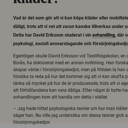
Vad är det som gör att vi kan köpa kläder eller mobiltel
dåligt, trots att vi vet att varan kanske tillverkas under
Detta har David Eriksson studerat i sin
avhandling
, där
psykologi, socialt ansvarstagande och försörjningskedj
Egentligen skulle David Eriksson vid Textilhögskolan, en 
Borås, ha doktorerat med en annan inriktning. Han fors
skapar värde i försörjningskedjor, men på fritiden la han a
försöka ta reda på hur det kommer sig att vi kan skaffa p
tänka så mycket på hur de är producerade, trots att vi egen
att förhållandena kan vara dåliga. Efter något år bytte han
avhandlingen kom att handla om detta i stället.
– Jag hade hittat psykologiska teorier om hur man håller 
säger han. Nu ville jag undersöka om dessa teorier gick a
försörjningskedjor.