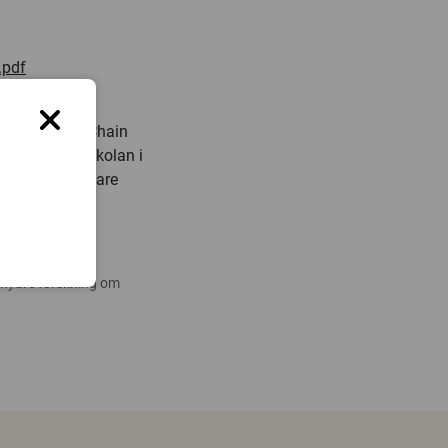
.pdf
 and Supply Chain
gskolan, Högskolan i
nköping (tidigare
 nyare forskning om