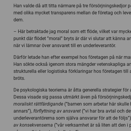
Han valde då att titta närmare på tre försörjningskedjor p
med olika mycket transparens mellan de företag och leve
dem.
– Här betraktade jag moral som ett flöde, vilket var myck
punkt där flödet ”moral” bryts är där vi slutar att känna a
när vi lämnar över ansvaret till en underleverantör.
Därför letade han efter exempel hos företagen på när ma
Han sökte också igenom stora mängder vetenskapliga art
strukturella eller logistiska förklaringar hos företagen till 
bröts.
De psykologiska teorierna är åtta generella strategier för 
Dessa visade sig passa utmärkt även på försörjningsked
moraliskt rättfärdigande
(”barnen som arbetar här skulle 
annars”),
förflyttning av ansvaret
(”vi har bra avtal och de
underleverantörerna som själva ansvarar för att de följs”)
av konsekvenserna
(”vår verksamhet är så liten att den i p