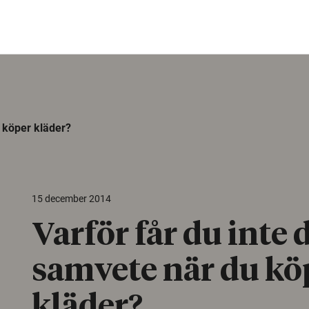
u köper kläder?
15 december 2014
Varför får du inte 
samvete när du kö
kläder?