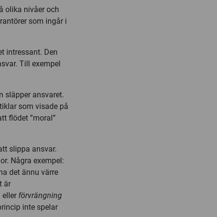
å olika nivåer och
rantörer som ingår i
et intressant. Den
nsvar. Till exempel
n släpper ansvaret.
iklar som visade på
att flödet ”moral”
att slippa ansvar.
jor. Några exempel:
ha det ännu värre
t är
 eller
förvrängning
rincip inte spelar