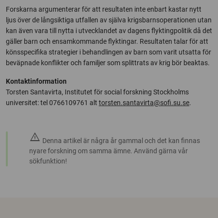
Forskarna argumenterar för att resultaten inte enbart kastar nytt
ljus över de långsiktiga utfallen av själva krigsbarnsoperationen utan
kan även vara till nytta i utvecklandet av dagens flyktingpolitik då det
gäller barn och ensamkommande flyktingar. Resultaten talar för att
könsspecifika strategier i behandlingen av barn som varit utsatta för
beväpnade konflikter och familjer som splittrats av krig bör beaktas.
Kontaktinformation
Torsten Santavirta, Institutet för social forskning Stockholms
universitet: tel 0766109761 alt
torsten.santavirta@sofi.su.se
.
warning
Denna artikel är några år gammal och det kan finnas
nyare forskning om samma ämne. Använd gärna vår
sökfunktion!