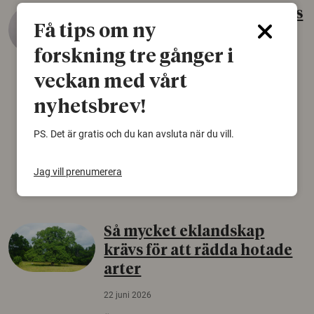
Gammalt skinn var Sveriges
Få tips om ny
äldsta sko
forskning tre gånger i
22 juni 2026
veckan med vårt
Det som arkeologer länge trodde var en
björnfäll visar sig vara delar av en 2000 år
nyhetsbrev!
gammal sko. Fyndet bär spår av romerskt
skomode och beskrivs som mycket ovanligt i
PS. Det är gratis och du kan avsluta när du vill.
Norden.
Arkeologi
Jag vill prenumerera
Så mycket eklandskap
krävs för att rädda hotade
arter
22 juni 2026