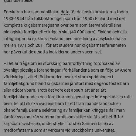
sjukhusvistelse.
Forskarna har sammanlänkat
data
för de finska årskullarna födda
1933-1944 från folkbokföringen som från 1950 i Finland med det
kompletta krigsbarnsregistret över barn som återvände till sina
biologiska familjer efter krigets slut (49 000 barn), Finland och alla
intagningar på sjukhus i Finland med anledning av psykisk ohälsa
mellan 1971 och 2011 för att studera hur krigsbarnserfarenheten
har påverkat de utsatta individerna under vuxenlivet.
– Det är fråga om en storskalig barnförflyttning förorsakad av
ovanligt plötsliga förändringar i förhållandena som en följd av Andra
världskriget, vilket förklarar den mycket stora spridningen i
familjebakgrund bland krigsbarnen jämfört med dagens fosterbarn
eller adoptivbarn. Trots det vore det absurt att anta att
familjebakgrunden och föräldrarnas egenskaper inte spelade en roll i
beslutet att skicka iväg ens barn till ett främmande land och en
okänd familj. Denna selektering av familjer kan kringgås ifall man
jämför syskon från samma familj som skiljer sig åt vad beträffar
krigsbarnsvistelsen, understryker Torsten Santavirta, en av
medförfattarna som är verksam vid Stockholms universitet.