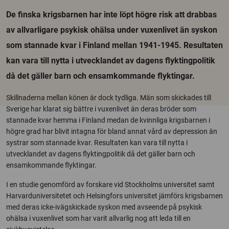
De finska krigsbarnen har inte löpt högre risk att drabbas
av allvarligare psykisk ohälsa under vuxenlivet än syskon
som stannade kvar i Finland mellan 1941-1945. Resultaten
kan vara till nytta i utvecklandet av dagens flyktingpolitik
då det gäller barn och ensamkommande flyktingar.
Skillnaderna mellan könen är dock tydliga. Män som skickades till
Sverige har klarat sig bättre i vuxenlivet än deras bröder som
stannade kvar hemma i Finland medan de kvinnliga krigsbarnen i
högre grad har blivit intagna för bland annat vård av depression än
systrar som stannade kvar. Resultaten kan vara till nytta i
utvecklandet av dagens flyktingpolitik då det gäller barn och
ensamkommande flyktingar.
I en studie genomförd av forskare vid Stockholms universitet samt
Harvarduniversitetet och Helsingfors universitet jämförs krigsbarnen
med deras icke-ivägskickade syskon med avseende på psykisk
ohälsa i vuxenlivet som har varit allvarlig nog att leda till en