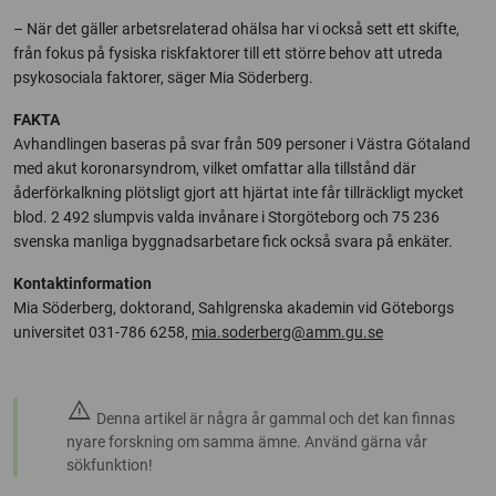
– När det gäller arbetsrelaterad ohälsa har vi också sett ett skifte,
från fokus på fysiska riskfaktorer till ett större behov att utreda
psykosociala faktorer, säger Mia Söderberg.
FAKTA
Avhandlingen baseras på svar från 509 personer i Västra Götaland
med akut koronarsyndrom, vilket omfattar alla tillstånd där
åderförkalkning plötsligt gjort att hjärtat inte får tillräckligt mycket
blod. 2 492 slumpvis valda invånare i Storgöteborg och 75 236
svenska manliga byggnadsarbetare fick också svara på enkäter.
Kontaktinformation
Mia Söderberg, doktorand, Sahlgrenska akademin vid Göteborgs
universitet 031-786 6258,
mia.soderberg@amm.gu.se
warning
Denna artikel är några år gammal och det kan finnas
nyare forskning om samma ämne. Använd gärna vår
sökfunktion!