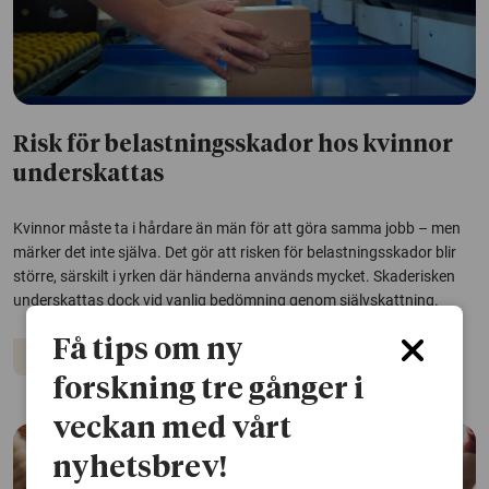
Risk för belastningsskador hos kvinnor
underskattas
Kvinnor måste ta i hårdare än män för att göra samma jobb – men
märker det inte själva. Det gör att risken för belastningsskador blir
större, särskilt i yrken där händerna används mycket. Skaderisken
underskattas dock vid vanlig bedömning genom självskattning.
Få tips om ny
Arbetsmiljö
Arbetsliv
forskning tre gånger i
veckan med vårt
nyhetsbrev!