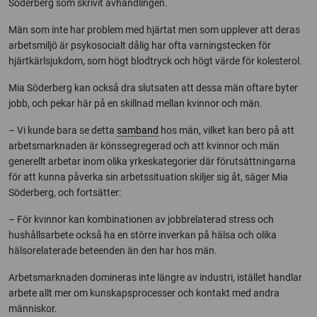
Söderberg som skrivit avhandlingen.
Män som inte har problem med hjärtat men som upplever att deras
arbetsmiljö är psykosocialt dålig har ofta varningstecken för
hjärtkärlsjukdom, som högt blodtryck och högt värde för kolesterol.
Mia Söderberg kan också dra slutsaten att dessa män oftare byter
jobb, och pekar här på en skillnad mellan kvinnor och män.
– Vi kunde bara se detta
samband
hos män, vilket kan bero på att
arbetsmarknaden är könssegregerad och att kvinnor och män
generellt arbetar inom olika yrkeskategorier där förutsättningarna
för att kunna påverka sin arbetssituation skiljer sig åt, säger Mia
Söderberg, och fortsätter:
– För kvinnor kan kombinationen av jobbrelaterad stress och
hushållsarbete också ha en större inverkan på hälsa och olika
hälsorelaterade beteenden än den har hos män.
Arbetsmarknaden domineras inte längre av industri, istället handlar
arbete allt mer om kunskapsprocesser och kontakt med andra
människor.