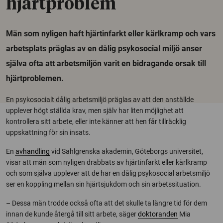
hjärtproblem
Män som nyligen haft hjärtinfarkt eller kärlkramp och vars
arbetsplats präglas av en dålig psykosocial miljö anser
själva ofta att arbetsmiljön varit en bidragande orsak till
hjärtproblemen.
En psykosocialt dålig arbetsmiljö präglas av att den anställde
upplever högt ställda krav, men själv har liten möjlighet att
kontrollera sitt arbete, eller inte känner att hen får tillräcklig
uppskattning för sin insats.
En
avhandling
vid Sahlgrenska akademin, Göteborgs universitet,
visar att män som nyligen drabbats av hjärtinfarkt eller kärlkramp
och som själva upplever att de har en dålig psykosocial arbetsmiljö
ser en koppling mellan sin hjärtsjukdom och sin arbetssituation.
– Dessa män trodde också ofta att det skulle ta längre tid för dem
innan de kunde återgå till sitt arbete, säger
doktoranden
Mia