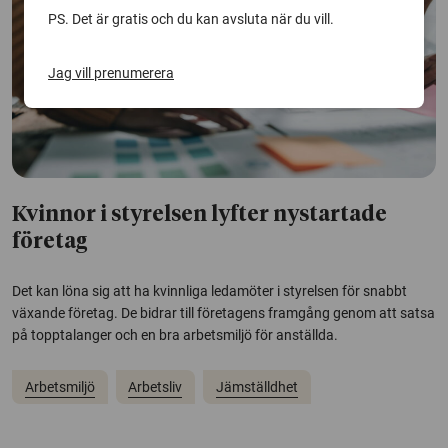
PS. Det är gratis och du kan avsluta när du vill.
Jag vill prenumerera
Kvinnor i styrelsen lyfter nystartade
företag
Det kan löna sig att ha kvinnliga ledamöter i styrelsen för snabbt
växande företag. De bidrar till företagens framgång genom att satsa
på topptalanger och en bra arbetsmiljö för anställda.
Arbetsmiljö
Arbetsliv
Jämställdhet