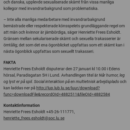
och danska, upplevde sexualiserade skämt från vissa manliga
kollegor med invandrarbakgrund som problematiska.
– Inte alla manliga medarbetare med invandrarbakgrund
bemästrade eller respekterade könsspelets grundläggande regel om
att män och kvinnor är jämbördiga, säger Henriette Frees Esholdt.
Gränsen mellan sekulariserade skämt och sexuella trakasserier är
ömtålig; det som det ena ögonblicket uppfattas som ett skämt kan i
nästa ögonblick uppfattas som sexuellt trakasseri.
FAKTA
Henriette Frees Esholdt disputerar den 27 januari kl 10.00 i Edens
hörsal, Paradisgatan 5H i Lund. Avhandlingen titel är
Når humor, leg
og lyst er på spil. Social interaktion på en multietnisk arbejdsplads
och
kan laddas ner på
http://lup.lub.lu.se/luur/download?
func=downloadFile&recordOId=4882511&fileOId=4882584
Kontaktinformation
Henriette Frees Esholdt +45-26-111771,
henriette_frees.esholdt@soc.lu.se