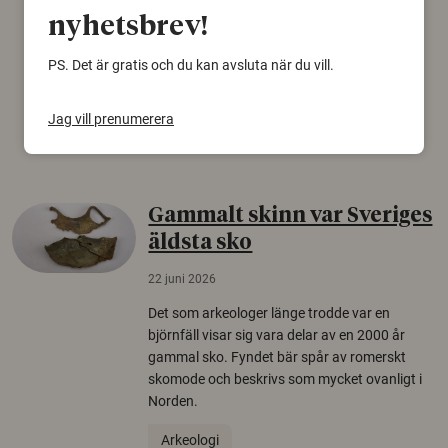
Personer som är mer benägna att tro på
nyhetsbrev!
konspirationsteorier är ofta mer mottagliga
för rysk desinformation. Det visar en studie
PS. Det är gratis och du kan avsluta när du vill.
från Försvarshögskolan med deltagare i fyra
europeiska länder.
Jag vill prenumerera
Säkerhetspolitik
Gammalt skinn var Sveriges
äldsta sko
22 juni 2026
Det som arkeologer länge trodde var en
björnfäll visar sig vara delar av en 2000 år
gammal sko. Fyndet bär spår av romerskt
skomode och beskrivs som mycket ovanligt i
Norden.
Arkeologi