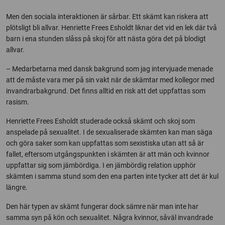
Men den sociala interaktionen är sårbar. Ett skämt kan riskera att
plötsligt bli allvar. Henriette Frees Esholdt liknar det vid en lek där två
barn i ena stunden slåss på skoj för att nästa göra det på blodigt
allvar.
– Medarbetarna med dansk bakgrund som jag intervjuade menade
att de måste vara mer på sin vakt när de skämtar med kollegor med
invandrarbakgrund. Det finns alltid en risk att det uppfattas som
rasism.
Henriette Frees Esholdt studerade också skämt och skoj som
anspelade på sexualitet. I de sexualiserade skämten kan man säga
och göra saker som kan uppfattas som sexistiska utan att så är
fallet, eftersom utgångspunkten i skämten är att män och kvinnor
uppfattar sig som jämbördiga. I en jämbördig relation upphör
skämten i samma stund som den ena parten inte tycker att det är kul
längre.
Den här typen av skämt fungerar dock sämre när man inte har
samma syn på kön och sexualitet. Några kvinnor, såväl invandrade