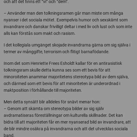
och att det finns ett ”vi” och ”dem”.
– Använder man den tolkningsramen går man miste om många
nyanser i det sociala mötet. Exempelvis humor och sexskämt som
invandrare och danskar frivilligt deltar i med liv och lust och som inte
alls kan förstås som makt och rasism.
I det kollegiala umgänget skojade invandrarna gärna om sig själva i
termer av månggifte, terrorism och flitigt barnafödande.
Inom det som Henriette Frees Esholdt kallar för en antirasistisk
tolkningsram skulle detta kunna ses som ett bevis för att
minoroiteten anammar majoritetens stereotypa bild av dem själva,
och därmed som ett bevis för att minoriteten är underordnad i
maktposition i förhållande till majoriteten.
Men detta synsätt blir alldeles för snävt menar hon:
– Genom att skämta om stereotypa bilder av sig själv
avdramatiseras föreställningar om kulturella skillnader. Det kan
bidra till att majoriteten får en mer nyanserad bild av invandrare, att
de blir mindre osäkra på invandrarna och att det utvecklas sociala
band.