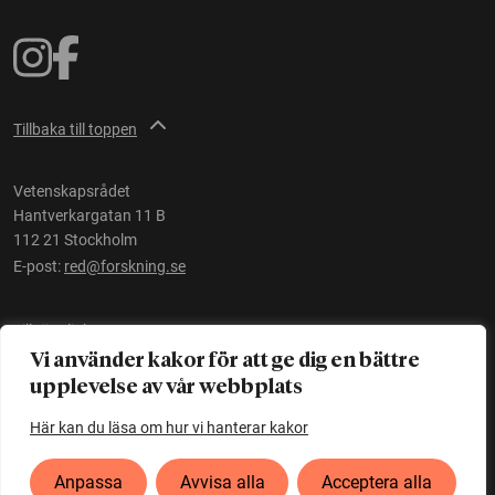
Tillbaka till toppen
Vetenskapsrådet
Hantverkargatan 11 B
112 21 Stockholm
E-post:
red@forskning.se
Tillgänglighet
Vi använder kakor för att ge dig en bättre
upplevelse av vår webbplats
Ett initiativ av
Vetenskapsrådet
Här kan du läsa om hur vi hanterar kakor
Anpassa
Avvisa alla
Acceptera alla