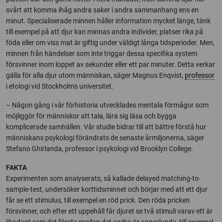
svårt att komma ihåg andra saker i andra sammanhang ens en
minut. Specialiserade minnen håller information mycket länge, tänk
till exempel på att djur kan minnas andra individer, platser rika på
föda eller om viss mat är giftig under väldigt långa tidsperioder. Men,
minnen från händelser som inte triggar dessa specifika system
försvinner inom loppet av sekunder eller ett par minuter. Detta verkar
gälla för alla djur utom människan, säger Magnus Enqvist,
professor
i etologi vid Stockholms universitet.
– Någon gång i vår förhistoria utvecklades mentala förmågor som
möjliggör för människor att tala, lära sig läsa och bygga
komplicerade samhällen. Vår studie bidrar till att bättre förstå hur
människans psykologi förändrats de senaste årmiljonerna, säger
Stefano Ghirlanda, professor i psykologi vid Brooklyn College.
FAKTA
Experimenten som analyserats, så kallade delayed matching-to-
sample-test, undersöker korttidsminnet och börjar med att ett djur
får se ett stimulus, till exempel en röd prick. Den röda pricken
försvinner, och efter ett uppehåll får djuret se två stimuli varav ett är