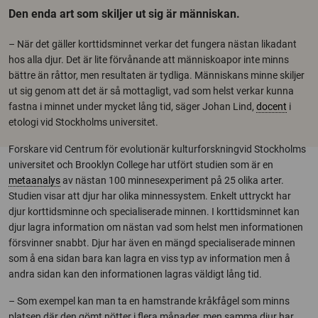
Den enda art som skiljer ut sig är människan.
– När det gäller korttidsminnet verkar det fungera nästan likadant
hos alla djur. Det är lite förvånande att människoapor inte minns
bättre än råttor, men resultaten är tydliga. Människans minne skiljer
ut sig genom att det är så mottagligt, vad som helst verkar kunna
fastna i minnet under mycket lång tid, säger Johan Lind,
docent
i
etologi vid Stockholms universitet.
Forskare vid Centrum för evolutionär kulturforskningvid Stockholms
universitet och Brooklyn College har utfört studien som är en
metaanalys
av nästan 100 minnesexperiment på 25 olika arter.
Studien visar att djur har olika minnessystem. Enkelt uttryckt har
djur korttidsminne och specialiserade minnen. I korttidsminnet kan
djur lagra information om nästan vad som helst men informationen
försvinner snabbt. Djur har även en mängd specialiserade minnen
som å ena sidan bara kan lagra en viss typ av information men å
andra sidan kan den informationen lagras väldigt lång tid.
– Som exempel kan man ta en hamstrande kråkfågel som minns
platsen där den gömt nötter i flera månader, men samma djur har