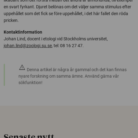
likadant som det första medan det andra är annorlunda, till exempel
en svart fyrkant. Djuret belönas om det väljer samma stimulus efter
uppehållet som det fick se före uppehållet, i det här fallet den röda
pricken.
Kontaktinformation
Johan Lind, docent i etologi vid Stockholms universitet,
johan.lind@zoologi.su.se
, tel: 08 16 27 47.
warning
Denna artikel är några år gammal och det kan finnas
nyare forskning om samma ämne. Använd gärna vår
sökfunktion!
Senaste nytt