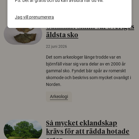
Säkerhetspolitik
PS. Det är gratis och du kan avsluta när du vill.
Jag vill prenumerera
Gammalt skinn var Sveriges
äldsta sko
22 juni 2026
Det som arkeologer länge trodde var en
björnfäll visar sig vara delar av en 2000 år
gammal sko. Fyndet bär spår av romerskt
skomode och beskrivs som mycket ovanligt i
Norden.
Arkeologi
Så mycket eklandskap
krävs för att rädda hotade