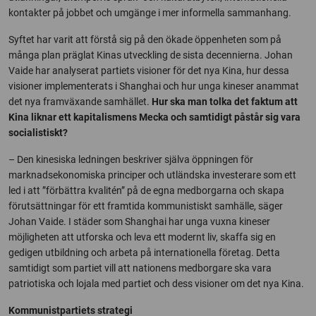
kontakter på jobbet och umgänge i mer informella sammanhang.
Syftet har varit att förstå sig på den ökade öppenheten som på
många plan präglat Kinas utveckling de sista decennierna. Johan
Vaide har analyserat partiets visioner för det nya Kina, hur dessa
visioner implementerats i Shanghai och hur unga kineser anammat
det nya framväxande samhället.
Hur ska man tolka det faktum att
Kina liknar ett kapitalismens Mecka och samtidigt påstår sig vara
socialistiskt?
– Den kinesiska ledningen beskriver själva öppningen för
marknadsekonomiska principer och utländska investerare som ett
led i att ”förbättra kvalitén” på de egna medborgarna och skapa
förutsättningar för ett framtida kommunistiskt samhälle, säger
Johan Vaide. I städer som Shanghai har unga vuxna kineser
möjligheten att utforska och leva ett modernt liv, skaffa sig en
gedigen utbildning och arbeta på internationella företag. Detta
samtidigt som partiet vill att nationens medborgare ska vara
patriotiska och lojala med partiet och dess visioner om det nya Kina.
Kommunistpartiets strategi