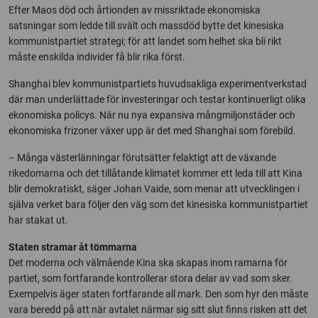
Efter Maos död och årtionden av missriktade ekonomiska
satsningar som ledde till svält och massdöd bytte det kinesiska
kommunistpartiet strategi; för att landet som helhet ska bli rikt
måste enskilda individer få blir rika först.
Shanghai blev kommunistpartiets huvudsakliga experimentverkstad
där man underlättade för investeringar och testar kontinuerligt olika
ekonomiska policys. När nu nya expansiva mångmiljonstäder och
ekonomiska frizoner växer upp är det med Shanghai som förebild.
– Många västerlänningar förutsätter felaktigt att de växande
rikedomarna och det tillåtande klimatet kommer ett leda till att Kina
blir demokratiskt, säger Johan Vaide, som menar att utvecklingen i
själva verket bara följer den väg som det kinesiska kommunistpartiet
har stakat ut.
Staten stramar åt tömmarna
Det moderna och välmående Kina ska skapas inom ramarna för
partiet, som fortfarande kontrollerar stora delar av vad som sker.
Exempelvis äger staten fortfarande all mark. Den som hyr den måste
vara beredd på att när avtalet närmar sig sitt slut finns risken att det