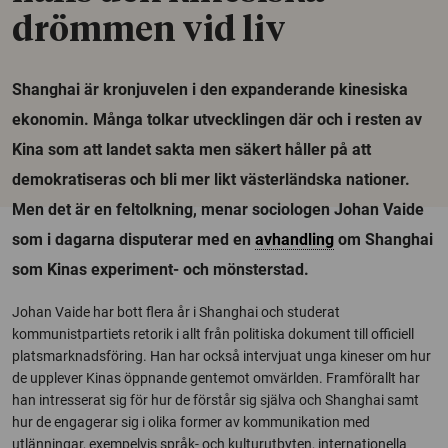
drömmen vid liv
Shanghai är kronjuvelen i den expanderande kinesiska
ekonomin. Många tolkar utvecklingen där och i resten av
Kina som att landet sakta men säkert håller på att
demokratiseras och bli mer likt västerländska nationer.
Men det är en feltolkning, menar sociologen Johan Vaide
som i dagarna disputerar med en
avhandling
om Shanghai
som Kinas experiment- och mönsterstad.
Johan Vaide har bott flera år i Shanghai och studerat
kommunistpartiets retorik i allt från politiska dokument till officiell
platsmarknadsföring. Han har också intervjuat unga kineser om hur
de upplever Kinas öppnande gentemot omvärlden. Framförallt har
han intresserat sig för hur de förstår sig själva och Shanghai samt
hur de engagerar sig i olika former av kommunikation med
utlänningar, exempelvis språk- och kulturutbyten, internationella