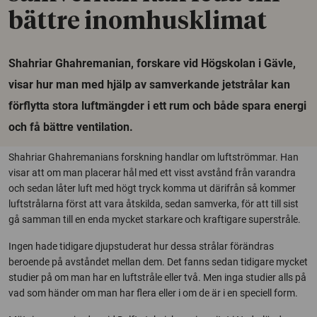
bättre inomhusklimat
Shahriar Ghahremanian, forskare vid Högskolan i Gävle,
visar hur man med hjälp av samverkande jetstrålar kan
förflytta stora luftmängder i ett rum och både spara energi
och få bättre ventilation.
Shahriar Ghahremanians forskning handlar om luftströmmar. Han
visar att om man placerar hål med ett visst avstånd från varandra
och sedan låter luft med högt tryck komma ut därifrån så kommer
luftstrålarna först att vara åtskilda, sedan samverka, för att till sist
gå samman till en enda mycket starkare och kraftigare superstråle.
Ingen hade tidigare djupstuderat hur dessa strålar förändras
beroende på avståndet mellan dem. Det fanns sedan tidigare mycket
studier på om man har en luftstråle eller två. Men inga studier alls på
vad som händer om man har flera eller i om de är i en speciell form.