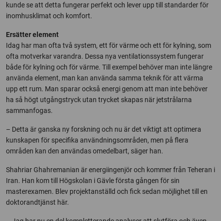
kunde se att detta fungerar perfekt och lever upp till standarder för
inomhusklimat och komfort.
Ersätter element
Idag har man ofta två system, ett för värme och ett för kylning, som
ofta motverkar varandra. Dessa nya ventilationssystem fungerar
både för kylning och för värme. Till exempel behöver man inte längre
använda element, man kan använda samma teknik för att värma
upp ett rum. Man sparar också energi genom att man inte behöver
ha så högt utgångstryck utan trycket skapas när jetstrålarna
sammanfogas.
– Detta är ganska ny forskning och nu är det viktigt att optimera
kunskapen för specifika användningsområden, men på flera
områden kan den användas omedelbart, säger han.
Shahriar Ghahremanian är energiingenjör och kommer från Teheran i
Iran. Han kom till Högskolan i Gävle första gången för sin
masterexamen. Blev projektanställd och fick sedan möjlighet till en
doktorandtjänst här.