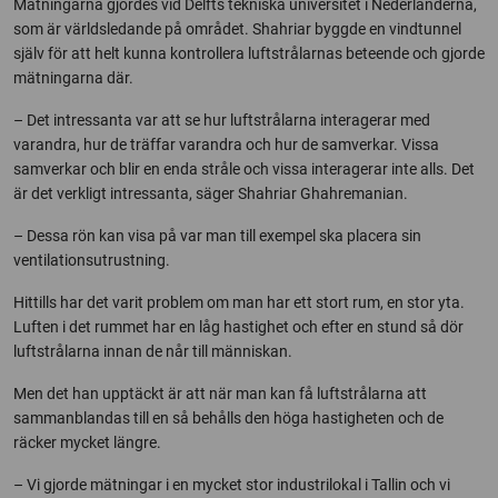
Mätningarna gjordes vid Delfts tekniska universitet i Nederländerna,
som är världsledande på området. Shahriar byggde en vindtunnel
själv för att helt kunna kontrollera luftstrålarnas beteende och gjorde
mätningarna där.
– Det intressanta var att se hur luftstrålarna interagerar med
varandra, hur de träffar varandra och hur de samverkar. Vissa
samverkar och blir en enda stråle och vissa interagerar inte alls. Det
är det verkligt intressanta, säger Shahriar Ghahremanian.
– Dessa rön kan visa på var man till exempel ska placera sin
ventilationsutrustning.
Hittills har det varit problem om man har ett stort rum, en stor yta.
Luften i det rummet har en låg hastighet och efter en stund så dör
luftstrålarna innan de når till människan.
Men det han upptäckt är att när man kan få luftstrålarna att
sammanblandas till en så behålls den höga hastigheten och de
räcker mycket längre.
– Vi gjorde mätningar i en mycket stor industrilokal i Tallin och vi