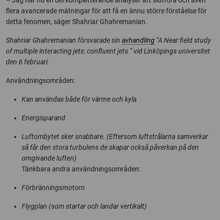
– Jag har nu en del kompletterande analyser att slutföra och även
flera avancerade mätningar för att få en ännu större förståelse för
detta fenomen, säger Shahriar Ghahremanian.
Shahriar Ghahremanian försvarade sin
avhandling
”A Near field study
of multiple interacting jets: confluent jets ” vid Linköpings universitet
den 6 februari.
Användningsområden:
Kan användas både för värme och kyla
Energisparand
Luftombytet sker snabbare. (Eftersom luftstrålarna samverkar
så får den stora turbulens de skapar också påverkan på den
omgivande luften)
Tänkbara andra användningsområden:
Förbränningsmotorn
Flygplan (som startar och landar vertikalt)