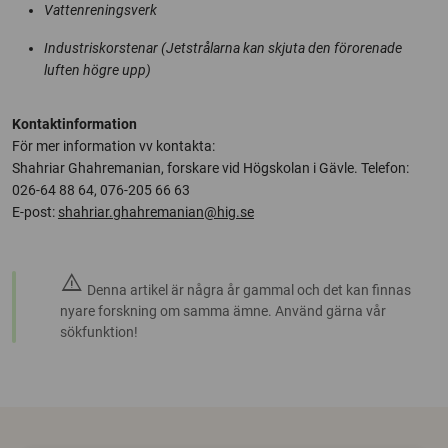
Vattenreningsverk
Industriskorstenar (Jetstrålarna kan skjuta den förorenade
luften högre upp)
Kontaktinformation
För mer information vv kontakta:
Shahriar Ghahremanian, forskare vid Högskolan i Gävle. Telefon:
026-64 88 64, 076-205 66 63
E-post:
shahriar.ghahremanian@hig.se
warning
Denna artikel är några år gammal och det kan finnas
nyare forskning om samma ämne. Använd gärna vår
sökfunktion!