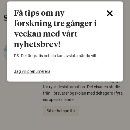
Få tips om ny
Senaste nytt
forskning tre gånger i
veckan med vårt
nyhetsbrev!
Varför tror vissa på rysk
desinformation?
PS. Det är gratis och du kan avsluta när du vill.
30 juli 2026
Jag vill prenumerera
Personer som är mer benägna att tro på
konspirationsteorier är ofta mer mottagliga
för rysk desinformation. Det visar en studie
från Försvarshögskolan med deltagare i fyra
europeiska länder.
Säkerhetspolitik