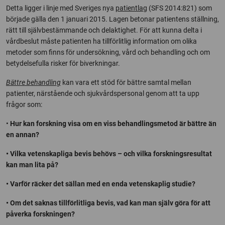
Detta ligger i linje med Sveriges nya
patientlag
(SFS 2014:821) som
började gälla den 1 januari 2015. Lagen betonar patientens ställning,
rätt till självbestämmande och delaktighet. För att kunna delta i
vårdbeslut måste patienten ha tillförlitlig information om olika
metoder som finns för undersökning, vård och behandling och om
betydelsefulla risker för biverkningar.
Bättre behandling
kan vara ett stöd för bättre samtal mellan
patienter, närstående och sjukvårdspersonal genom att ta upp
frågor som:
•
Hur kan forskning visa om en viss behandlingsmetod är bättre än
en annan?
• Vilka vetenskapliga bevis behövs – och vilka forskningsresultat
kan man lita på?
• Varför räcker det sällan med en enda vetenskaplig studie?
• Om det saknas tillförlitliga bevis, vad kan man själv göra för att
påverka forskningen?