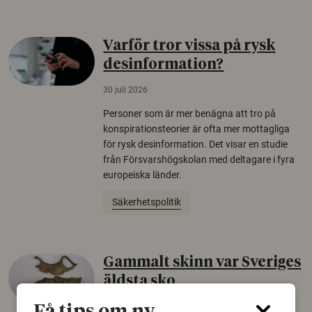
Varför tror vissa på rysk
desinformation?
30 juli 2026
Personer som är mer benägna att tro på
konspirationsteorier är ofta mer mottagliga
för rysk desinformation. Det visar en studie
från Försvarshögskolan med deltagare i fyra
europeiska länder.
Säkerhetspolitik
Gammalt skinn var Sveriges
äldsta sko
22 juni 2026