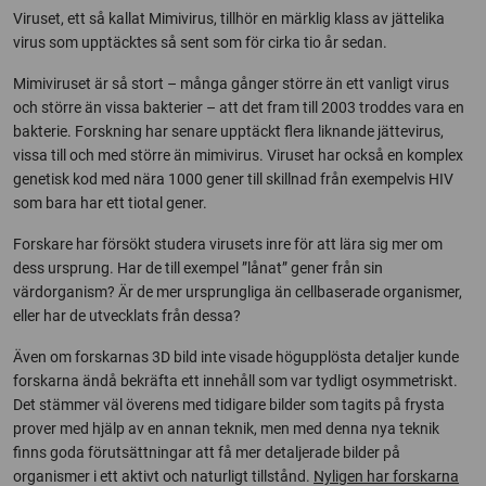
Viruset, ett så kallat Mimivirus, tillhör en märklig klass av jättelika
virus som upptäcktes så sent som för cirka tio år sedan.
Mimiviruset är så stort – många gånger större än ett vanligt virus
och större än vissa bakterier – att det fram till 2003 troddes vara en
bakterie. Forskning har senare upptäckt flera liknande jättevirus,
vissa till och med större än mimivirus. Viruset har också en komplex
genetisk kod med nära 1000 gener till skillnad från exempelvis HIV
som bara har ett tiotal gener.
Forskare har försökt studera virusets inre för att lära sig mer om
dess ursprung. Har de till exempel ”lånat” gener från sin
värdorganism? Är de mer ursprungliga än cellbaserade organismer,
eller har de utvecklats från dessa?
Även om forskarnas 3D bild inte visade högupplösta detaljer kunde
forskarna ändå bekräfta ett innehåll som var tydligt osymmetriskt.
Det stämmer väl överens med tidigare bilder som tagits på frysta
prover med hjälp av en annan teknik, men med denna nya teknik
finns goda förutsättningar att få mer detaljerade bilder på
organismer i ett aktivt och naturligt tillstånd.
Nyligen har forskarna