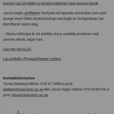
kunnat visa 2D-bilder av intakta bakterier med samma teknik
.
Janos Hajdu,
professor
i biofysik vid Uppsala universitet som varit
pionjär inom fältet strukturbiologi med hjälp av röntgenlaser, har
identifierat nästa steg.
– Nästa milstolpe är att avbilda stora, enskilda proteiner med
samma teknik, säger han.
Läs mer om SLAC
.
Läs artikeln i Physical Review Letters
.
Kontaktinformation
Tomas Ekeberg telefon: 018-4714584 e-post:
ekeberg@xray.bmc.uu.se
eller Janos Hajdu telefon: 070-4250194, e-
post:
janos@xray.bmc.uu.se
.
warning