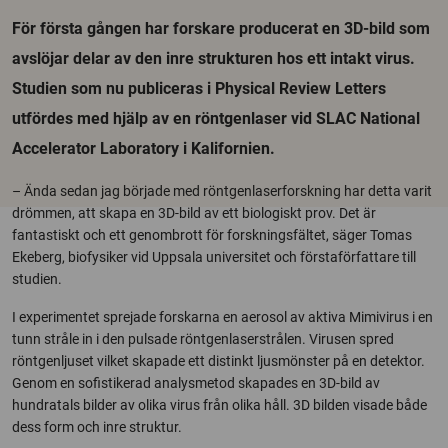
För första gången har forskare producerat en 3D-bild som
avslöjar delar av den inre strukturen hos ett intakt virus.
Studien som nu publiceras i Physical Review Letters
utfördes med hjälp av en röntgenlaser vid SLAC National
Accelerator Laboratory i Kalifornien.
– Ända sedan jag började med röntgenlaserforskning har detta varit
drömmen, att skapa en 3D-bild av ett biologiskt prov. Det är
fantastiskt och ett genombrott för forskningsfältet, säger Tomas
Ekeberg, biofysiker vid Uppsala universitet och förstaförfattare till
studien.
I experimentet sprejade forskarna en aerosol av aktiva Mimivirus i en
tunn stråle in i den pulsade röntgenlaserstrålen. Virusen spred
röntgenljuset vilket skapade ett distinkt ljusmönster på en detektor.
Genom en sofistikerad analysmetod skapades en 3D-bild av
hundratals bilder av olika virus från olika håll. 3D bilden visade både
dess form och inre struktur.