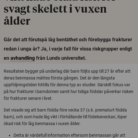
svagt skelett i vuxen
ålder
Går det att förutspå låg bentäthet och förebygga frakturer
redan i unga år? Ja, i varje fall för vissa riskgrupper enligt
en
avhandling
från Lunds universitet.
Resultaten bygger på underlag där barn följts upp till 27 år efter att
deras benmassa mättes första gången. Det är den längsta
uppföljningstiden hittills för denna typ av studier. Särskilt fokus var
på hur frakturer i barndomen samt hur tidiga födslar påverkar risken
för frakturer senare i livet.
Det visade sig att barn födda före vecka 37 (s.k. prematurt födda
barn), och som hade låg vikt i förhållande till födelseveckan, löper
ökad risk för låg benmassa i vuxen ålder.
Detta är värdefull information eftersom benmassan går att