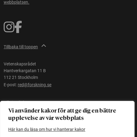
webbplatsen.
Tillbaka till toppen
Vetenskapsrådet
Hantverkargatan 11 B
112 21 Stockholm
E-post:
red@forskning.se
Tillgänglighet
Vi använder kakor för att ge dig en bättre
upplevelse av vår webbplats
Ett initiativ av
Vetenskapsrådet
Här kan du läsa om hur vi hanterar kakor