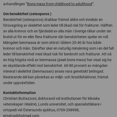
avhandlingen ”
Bone mass from childhood to adulthood
”.
Om benskörhet (osteoporos )
Benskörhet (osteoporos) drabbar främst äldre och innebär en
försvagning av skelettet som leder till ökad risk för frakturer. Hälften
av alla kvinnor och en fjärdedel av alla män i Sverige råkar under sin
livstid ut för en eller flera frakturer där benskörheten spelar en roll.
Mängden benmassa är som störst i åldern 20-40 år hos både
kvinnor och män. Därefter sker en naturlig minskning som i en del fall
leder till benskörhet med ökad risk för benbrott och frakturer. Att nå
en hög högsta nivå av benmassa (peak bone mass) har visat sig ha
en skyddande effekt mot benskörhet. 60-80 procent av mängden
mineral i skelettet (benmassan) anses vara genetiskt betingad.
Resterande del kan påverkas av miljö- och livsstilsfaktorer, främst
under uppväxttiden.
Kontaktinformation
Christian Buttazzoni, doktorand vid institutionen för kliniska
vetenskaper i Malmö, Lunds universitet, och specialistläkare i
ortopedi vid Östersunds sjukhus, 0709-298998,
ernstcg@hotmail.com