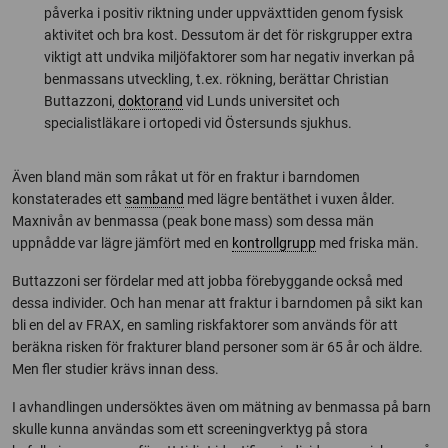
påverka i positiv riktning under uppväxttiden genom fysisk
aktivitet och bra kost. Dessutom är det för riskgrupper extra
viktigt att undvika miljöfaktorer som har negativ inverkan på
benmassans utveckling, t.ex. rökning, berättar Christian
Buttazzoni,
doktorand
vid Lunds universitet och
specialistläkare i ortopedi vid Östersunds sjukhus.
Även bland män som råkat ut för en fraktur i barndomen
konstaterades ett
samband
med lägre bentäthet i vuxen ålder.
Maxnivån av benmassa (peak bone mass) som dessa män
uppnådde var lägre jämfört med en
kontrollgrupp
med friska män.
Buttazzoni ser fördelar med att jobba förebyggande också med
dessa individer. Och han menar att fraktur i barndomen på sikt kan
bli en del av FRAX, en samling riskfaktorer som används för att
beräkna risken för frakturer bland personer som är 65 år och äldre.
Men fler studier krävs innan dess.
I avhandlingen undersöktes även om mätning av benmassa på barn
skulle kunna användas som ett screeningverktyg på stora