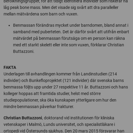
befolkningsgrupper, för att tidigt identifiera individer som riskerar nå
låg peak bone mass. Men det visade sig svårt att dra paralleller
mellan mätvärdena som barn och vuxen.
Benmassan förändras mycket under barndomen, bland annat i
samband med puberteten. Det är därför svårt att utifrån enbart
mätvärdet på benmassan förutsäga om en person kan räkna
med ett starkt skelett eller inte som vuxen, förklarar Christian
Buttazzoni.
FAKTA
Underlagen till avhandlingen kommer från Landinstudien (214
individer) och Bunkefloprojektet (121 individer) där svenska barns
benmassa följts upp under 27 respektive 11 år. Buttazzoni och hans
kolleger hoppas att framtida studier, helst med större
studiepopulationer, ska öka kunskapen ytterligare om hur den
mindre benmassan påverkar frakturer.
Christian Buttazzoni
, doktorand vid institutionen för kliniska
vetenskaper i Malmö, Lunds universitet, och specialistläkare i
ortopedi vid Östersunds sjukhus. Den 20 mars 2015 försvarar han