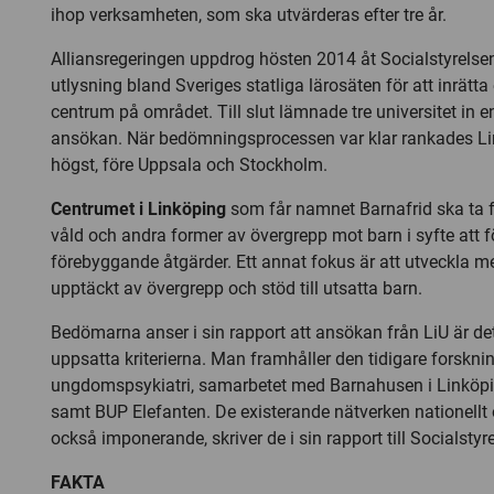
ihop verksamheten, som ska utvärderas efter tre år.
Alliansregeringen uppdrog hösten 2014 åt Socialstyrelsen
utlysning bland Sveriges statliga lärosäten för att inrätta 
centrum på området. Till slut lämnade tre universitet in e
ansökan. När bedömningsprocessen var klar rankades Lin
högst, före Uppsala och Stockholm.
Centrumet i Linköping
som får namnet Barnafrid ska ta
våld och andra former av övergrepp mot barn i syfte att f
förebyggande åtgärder. Ett annat fokus är att utveckla me
upptäckt av övergrepp och stöd till utsatta barn.
Bedömarna anser i sin rapport att ansökan från LiU är det
uppsatta kriterierna. Man framhåller den tidigare forskn
ungdomspsykiatri, samarbetet med Barnahusen i Linköp
samt BUP Elefanten. De existerande nätverken nationellt o
också imponerande, skriver de i sin rapport till Socialstyr
FAKTA