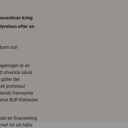
kapscentrum kring
tyrelsen efter en
 barn och
egeringen är en
tt utveckla såväl
gäller det
isk professur
ötlands framsynta
 minst BUP-Elefanten
det en finansiering
hef för att hålla