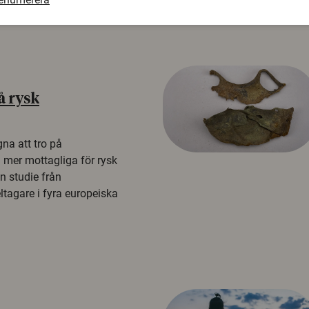
å rysk
na att tro på
a mer mottagliga för rysk
n studie från
tagare i fyra europeiska