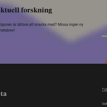
ktuell forskning
i ögonen är lättare att snacka med? Missa ingen ny
hetsbrev!
Til
eta
Ve