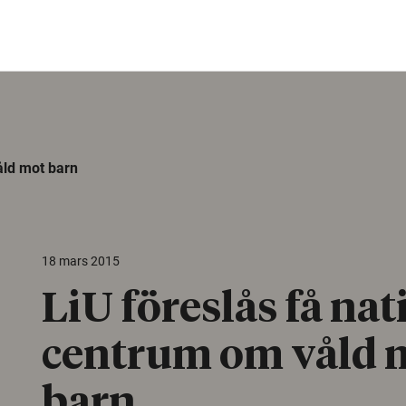
åld mot barn
18 mars 2015
LiU föreslås få nat
centrum om våld 
barn