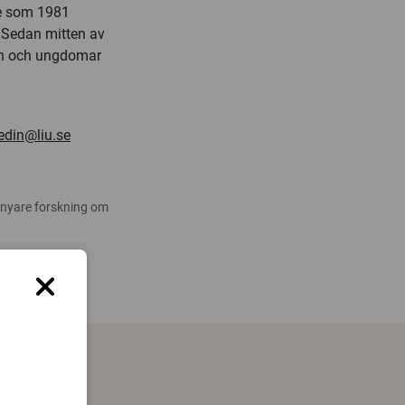
ge som 1981
. Sedan mitten av
arn och ungdomar
edin@liu.se
 nyare forskning om