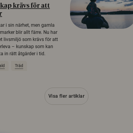
ap krävs för att
r
kar i sin närhet, men gamla
rker blir allt färre. Nu har
t livsmiljö som krävs för att
erleva – kunskap som kan
 in rätt åtgärder i tid.
ald
Träd
Visa fler artiklar