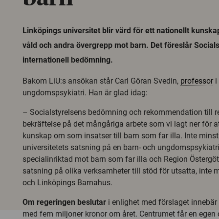
Linköpings universitet blir värd för ett nationellt kuns
våld och andra övergrepp mot barn. Det föreslår Socials
internationell bedömning.
Bakom LiU:s ansökan står Carl Göran Svedin,
professor
i
ungdomspsykiatri. Han är glad idag:
– Socialstyrelsens bedömning och rekommendation till r
bekräftelse på det mångåriga arbete som vi lagt ner för a
kunskap om som insatser till barn som far illa. Inte minst 
universitetets satsning på en barn- och ungdomspsykiatr
specialinriktad mot barn som far illa och Region Österg
satsning på olika verksamheter till stöd för utsatta, inte
och Linköpings Barnahus.
Om regeringen beslutar
i enlighet med förslaget innebär 
med fem miljoner kronor om året. Centrumet får en egen c