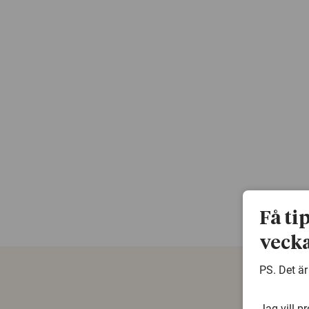
Få ti
vecka
PS. Det är
Jag vill p