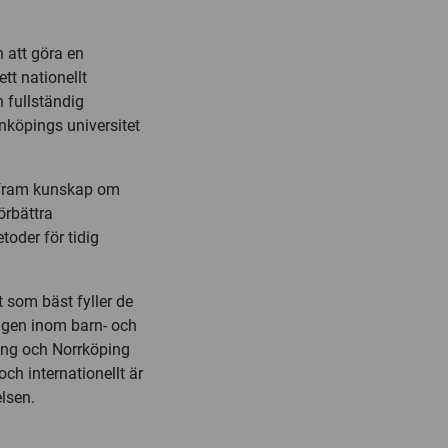
 att göra en
ett nationellt
n fullständig
köpings universitet
 fram kunskap om
örbättra
toder för tidig
 som bäst fyller de
ingen inom barn- och
ing och Norrköping
ch internationellt är
elsen.