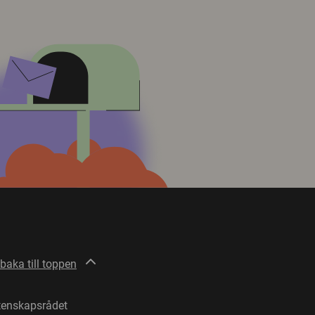
lbaka till toppen
tenskapsrådet