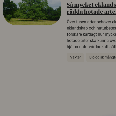
Så mycket eklandsk
rädda hotade arte
Över tusen arter behöver e
eklandskap och naturbetesma
forskare kartlagt hur mycke
hotade arter ska kunna öv
hjälpa naturvårdare att sätta
Växter
Biologisk mångf