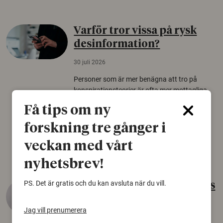
Varför tror vissa på rysk
desinformation?
30 juli 2026
Personer som är mer benägna att tro på
konspirationsteorier är ofta mer mottagliga
för rysk desinformation. Det visar en studie
Få tips om ny
från Försvarshögskolan med deltagare i fyra
europeiska länder.
forskning tre gånger i
Säkerhetspolitik
veckan med vårt
nyhetsbrev!
PS. Det är gratis och du kan avsluta när du vill.
Gammalt skinn var Sveriges
äldsta sko
Jag vill prenumerera
22 juni 2026