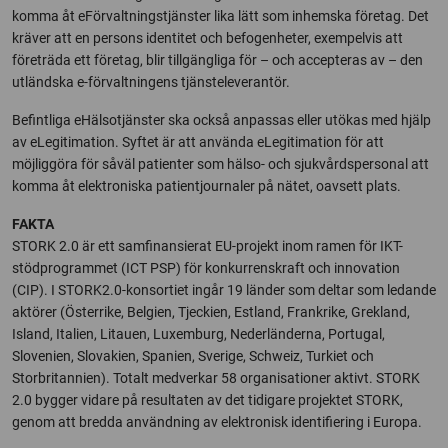
komma åt eFörvaltningstjänster lika lätt som inhemska företag. Det
kräver att en persons identitet och befogenheter, exempelvis att
företräda ett företag, blir tillgängliga för – och accepteras av – den
utländska e-förvaltningens tjänsteleverantör.
Befintliga eHälsotjänster ska också anpassas eller utökas med hjälp
av eLegitimation. Syftet är att använda eLegitimation för att
möjliggöra för såväl patienter som hälso- och sjukvårdspersonal att
komma åt elektroniska patientjournaler på nätet, oavsett plats.
FAKTA
STORK 2.0 är ett samfinansierat EU-projekt inom ramen för IKT-
stödprogrammet (ICT PSP) för konkurrenskraft och innovation
(CIP). I STORK2.0-konsortiet ingår 19 länder som deltar som ledande
aktörer (Österrike, Belgien, Tjeckien, Estland, Frankrike, Grekland,
Island, Italien, Litauen, Luxemburg, Nederländerna, Portugal,
Slovenien, Slovakien, Spanien, Sverige, Schweiz, Turkiet och
Storbritannien). Totalt medverkar 58 organisationer aktivt. STORK
2.0 bygger vidare på resultaten av det tidigare projektet STORK,
genom att bredda användning av elektronisk identifiering i Europa.