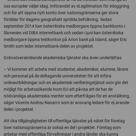
oss européer väljer idag. Införandet av eLegitimation för inloggning
och för att öppna nytt konto över nationsgränserna ger stora
fördelar för dagens geografiskt spridda befolkning. Sedan
september 2014 kan österrikiska medborgare öppna bankkonto i
Slovenien vid DIBA internetbank och sedan i juni kan österrikiska
medborgare öppna testkonton på Arion bank på Island, säger Eric
Smith som leder internetbank-delen av projektet.
Gränsöverskridande akademiska tjänster ska även underlättas.
– Vi kommer att arbeta med studenter, akademiker, alumner, lärare
och personal på de deltagande universiteten för att införa
onlineutbildningar och en akademisk verifieringstjänst som gör det
möjligt för arbetssökande inom EU att påvisa att de har de
nödvändiga akademiska meriter som efterfrågas för en anställning,
säger Vicente Andreu Navarro som är ansvarig ledare för eLärande-
delen i projektet.
Att öka tillgängligheten till offentliga tjänster på nätet för företag
över nationsgränserna är också en del i projektet. Företag som
arbetar med offentliga förvaltningar i andra länder ska kunna