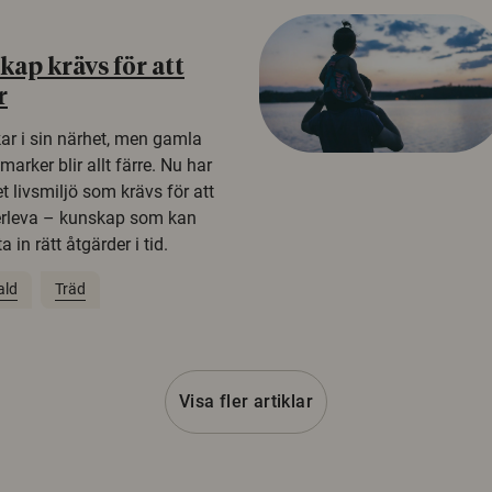
ap krävs för att
r
kar i sin närhet, men gamla
rker blir allt färre. Nu har
t livsmiljö som krävs för att
erleva – kunskap som kan
 in rätt åtgärder i tid.
ald
Träd
Visa fler artiklar