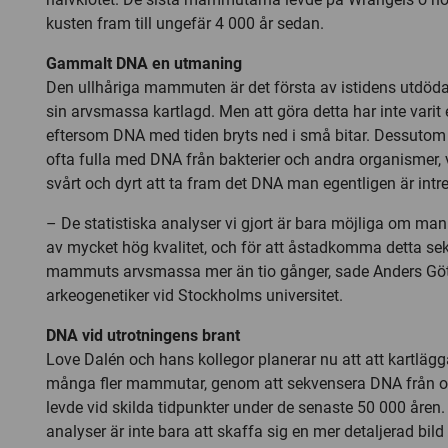
kusten fram till ungefär 4 000 år sedan.
Gammalt DNA en utmaning
Den ullhåriga mammuten är det första av istidens utdöda
sin arvsmassa kartlagd. Men att göra detta har inte varit 
eftersom DNA med tiden bryts ned i små bitar. Dessutom
ofta fulla med DNA från bakterier och andra organismer, v
svårt och dyrt att ta fram det DNA man egentligen är intr
– De statistiska analyser vi gjort är bara möjliga om m
av mycket hög kvalitet, och för att åstadkomma detta sek
mammuts arvsmassa mer än tio gånger, sade Anders Gö
arkeogenetiker vid Stockholms universitet.
DNA vid utrotningens brant
Love Dalén och hans kollegor planerar nu att att kartlä
många fler mammutar, genom att sekvensera DNA från ol
levde vid skilda tidpunkter under de senaste 50 000 åren
analyser är inte bara att skaffa sig en mer detaljerad b