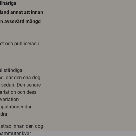
llhåriga
and annat att innan
 en avsevärd mängd
et och publiceras i
llständiga
d, där den ena dog
r sedan. Den senare
ariation och dess
variation
opulationer där
dra.
 strax innan den dog
l mammutar kvar