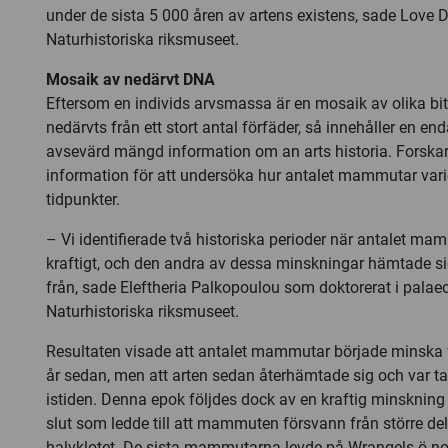
under de sista 5 000 åren av artens existens, sade Love 
Naturhistoriska riksmuseet.
Mosaik av nedärvt DNA
Eftersom en individs arvsmassa är en mosaik av olika b
nedärvts från ett stort antal förfäder, så innehåller en e
avsevärd mängd information om an arts historia. Forska
information för att undersöka hur antalet mammutar varie
tidpunkter.
– Vi identifierade två historiska perioder när antalet m
kraftigt, och den andra av dessa minskningar hämtade 
från, sade Eleftheria Palkopoulou som doktorerat i palae
Naturhistoriska riksmuseet.
Resultaten visade att antalet mammutar började minska 
år sedan, men att arten sedan återhämtade sig och var ta
istiden. Denna epok följdes dock av en kraftig minskning 
slut som ledde till att mammuten försvann från större de
halvklotet. De sista mammutarna levde på Wrangels ö nor