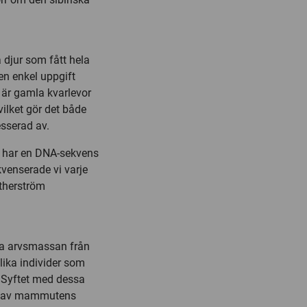
 djur som fått hela
en enkel uppgift
 är gamla kvarlevor
ilket gör det både
esserad av.
an har en DNA-sekvens
venserade vi varje
therström
gga arvsmassan från
ika individer som
. Syftet med dessa
ild av mammutens