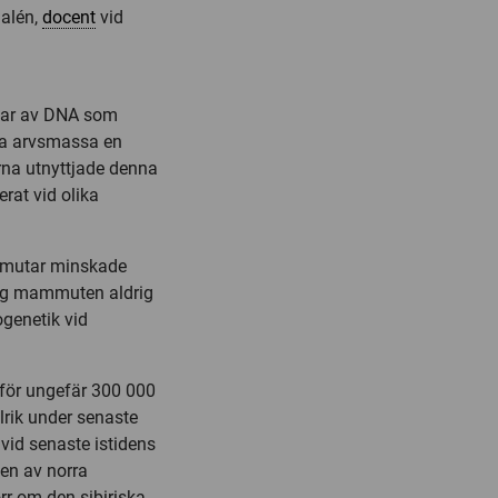
Dalén,
docent
vid
itar av DNA som
nda arvsmassa en
rna utnyttjade denna
rat vid olika
ammutar minskade
sig mammuten aldrig
ogenetik vid
för ungefär 300 000
lrik under senaste
vid senaste istidens
len av norra
r om den sibiriska