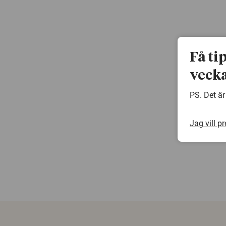
Få ti
vecka
PS. Det är
Jag vill p