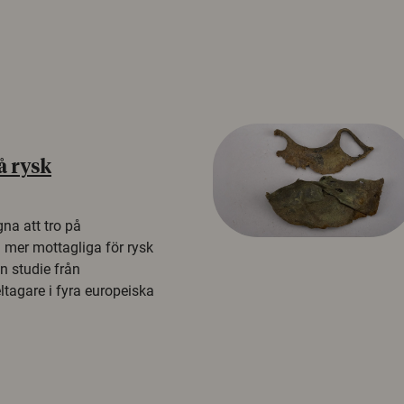
å rysk
na att tro på
a mer mottagliga för rysk
n studie från
tagare i fyra europeiska