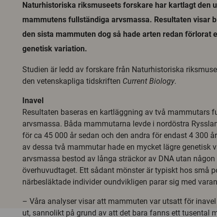
Naturhistoriska riksmuseets forskare har kartlagt den u
mammutens fullständiga arvsmassa. Resultaten visar bl
den sista mammuten dog så hade arten redan förlorat
genetisk variation.
Studien är ledd av forskare från Naturhistoriska riksmuse
den vetenskapliga tidskriften
Current Biology
.
Inavel
Resultaten baseras en kartläggning av två mammutars fu
arvsmassa. Båda mammutarna levde i nordöstra Rysslan
för ca 45 000 år sedan och den andra för endast 4 300 å
av dessa två mammutar hade en mycket lägre genetisk v
arvsmassa bestod av långa sträckor av DNA utan någon 
överhuvudtaget. Ett sådant mönster är typiskt hos små p
närbesläktade individer oundvikligen parar sig med varan
– Våra analyser visar att mammuten var utsatt för inavel
ut, sannolikt på grund av att det bara fanns ett tusenta