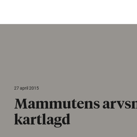
27 april 2015
Mammutens arvs
kartlagd