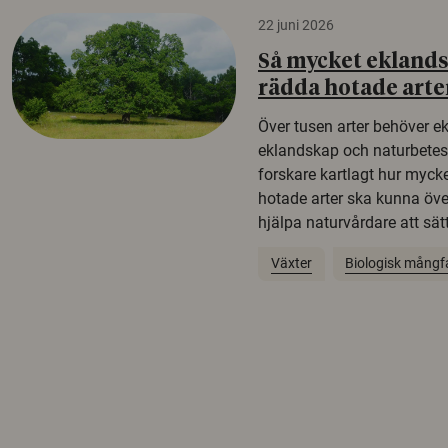
22 juni 2026
Så mycket eklandsk
rädda hotade arte
Över tusen arter behöver e
eklandskap och naturbetesma
forskare kartlagt hur mycke
hotade arter ska kunna öv
hjälpa naturvårdare att sätta
Växter
Biologisk mångf