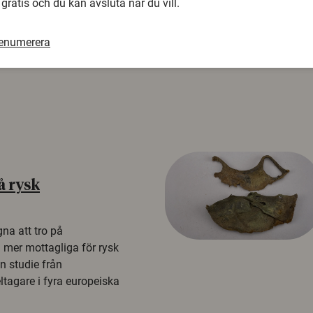
 gratis och du kan avsluta när du vill.
renumerera
å rysk
na att tro på
a mer mottagliga för rysk
n studie från
tagare i fyra europeiska