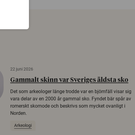
22 juni 2026
Gammalt skinn var Sveriges äldsta sko
Det som arkeologer länge trodde var en björnfäll visar sig
vara delar av en 2000 år gammal sko. Fyndet bär spår av
romerskt skomode och beskrivs som mycket ovanligt i
Norden.
Arkeologi