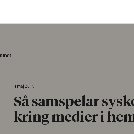
emmet
4 maj 2015
Så samspelar sysk
kring medier i he