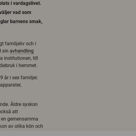
lats i vardagslivet.
 väljer vad som
eglar barnens smak,
t familjeliv och i
d sin
avhandling
institutionen, till
iebruk i hemmet.
9 år i sex familjer.
apparater,
rande. Äldre syskon
också att
de en gemensamma
skon av olika kön och