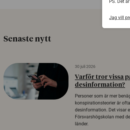
PS. Det är
Jag vill p
Senaste nytt
30 juli 2026
Varför tror vissa p
desinformation?
Personer som är mer benäg
konspirationsteorier är oft
desinformation. Det visar e
Försvarshögskolan med del
länder.