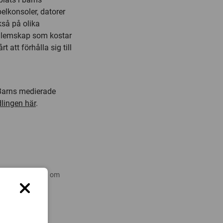
elkonsoler, datorer
kså på olika
edlemskap som kostar
 att förhålla sig till
”Barns medierade
lingen här
.
 nyare forskning om