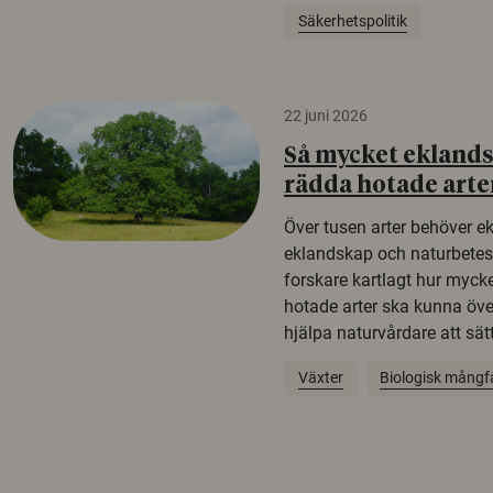
Säkerhetspolitik
22 juni 2026
Så mycket eklandsk
rädda hotade arte
Över tusen arter behöver e
eklandskap och naturbetesma
forskare kartlagt hur mycke
hotade arter ska kunna öv
hjälpa naturvårdare att sätta
Växter
Biologisk mångf