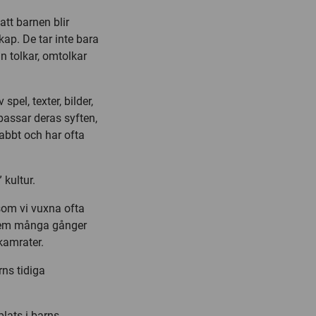
att barnen blir
kap. De tar inte bara
n tolkar, omtolkar
pel, texter, bilder,
passar deras syften,
nabbt och har ofta
kultur.
som vi vuxna ofta
r dem många gånger
kamrater.
ns tidiga
lats i barns