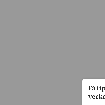
Få ti
vecka