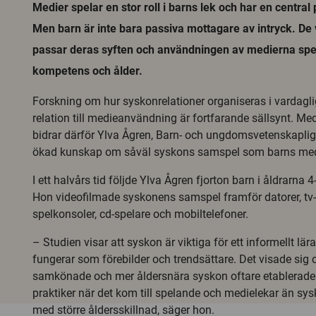
Medier spelar en stor roll i barns lek och har en central p
Men barn är inte bara passiva mottagare av intryck. De
passar deras syften och användningen av medierna sp
kompetens och ålder.
Forskning om hur syskonrelationer organiseras i vardaglig
relation till medieanvändning är fortfarande sällsynt. Me
bidrar därför Ylva Ågren, Barn- och ungdomsvetenskapliga 
ökad kunskap om såväl syskons samspel som barns med
I ett halvårs tid följde Ylva Ågren fjorton barn i åldrarna 4-
Hon videofilmade syskonens samspel framför datorer, tv-
spelkonsoler, cd-spelare och mobiltelefoner.
– Studien visar att syskon är viktiga för ett informellt lä
fungerar som förebilder och trendsättare. Det visade sig 
samkönade och mer åldersnära syskon oftare etablera
praktiker när det kom till spelande och medielekar än sy
med större åldersskillnad, säger hon.