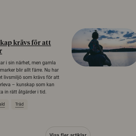
ap krävs för att
r
kar i sin närhet, men gamla
rker blir allt färre. Nu har
t livsmiljö som krävs för att
erleva – kunskap som kan
 in rätt åtgärder i tid.
ald
Träd
Visa fler artiklar