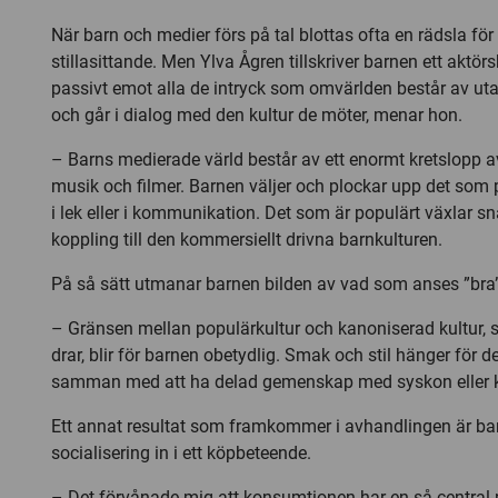
När barn och medier förs på tal blottas ofta en rädsla för 
stillasittande. Men Ylva Ågren tillskriver barnen ett aktörs
passivt emot alla de intryck som omvärlden består av uta
och går i dialog med den kultur de möter, menar hon.
– Barns medierade värld består av ett enormt kretslopp av s
musik och filmer. Barnen väljer och plockar upp det som 
i lek eller i kommunikation. Det som är populärt växlar s
koppling till den kommersiellt drivna barnkulturen.
På så sätt utmanar barnen bilden av vad som anses ”bra” 
– Gränsen mellan populärkultur och kanoniserad kultur, 
drar, blir för barnen obetydlig. Smak och stil hänger fö
samman med att ha delad gemenskap med syskon eller 
Ett annat resultat som framkommer i avhandlingen är bar
socialisering in i ett köpbeteende.
– Det förvånade mig att konsumtionen har en så central p