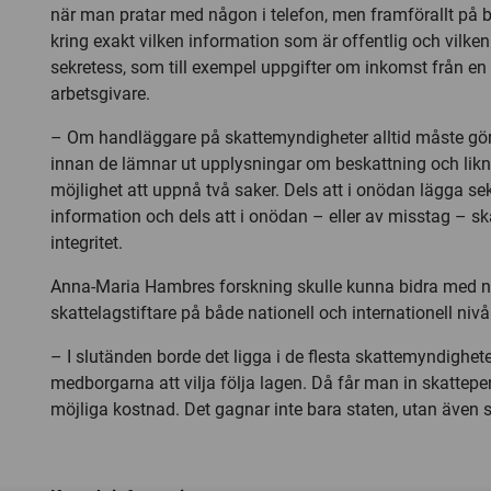
när man pratar med någon i telefon, men framförallt på 
kring exakt vilken information som är offentlig och vilk
sekretess, som till exempel uppgifter om inkomst från en 
arbetsgivare.
– Om handläggare på skattemyndigheter alltid måste gö
innan de lämnar ut upplysningar om beskattning och likna
möjlighet att uppnå två saker. Dels att i onödan lägga se
information och dels att i onödan – eller av misstag – s
integritet.
Anna-Maria Hambres forskning skulle kunna bidra med nya 
skattelagstiftare på både nationell och internationell nivå
– I slutänden borde det ligga i de flesta skattemyndighete
medborgarna att vilja följa lagen. Då får man in skattepen
möjliga kostnad. Det gagnar inte bara staten, utan även s