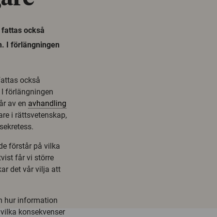
t fattas också
n. I förlängningen
fattas också
 I förlängningen
går av en
avhandling
re i rättsvetenskap,
sekretess.
e förstår på vilka
ist får vi större
r det vår vilja att
m hur information
vilka konsekvenser