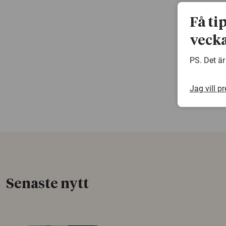
Få ti
vecka
PS. Det är
Jag vill p
Senaste nytt