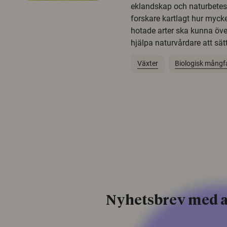
eklandskap och naturbetesma
forskare kartlagt hur mycke
hotade arter ska kunna öv
hjälpa naturvårdare att sätta
Växter
Biologisk mångf
Nyhetsbrev med a