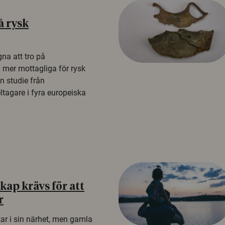
å rysk
na att tro på
a mer mottagliga för rysk
n studie från
tagare i fyra europeiska
ap krävs för att
r
kar i sin närhet, men gamla