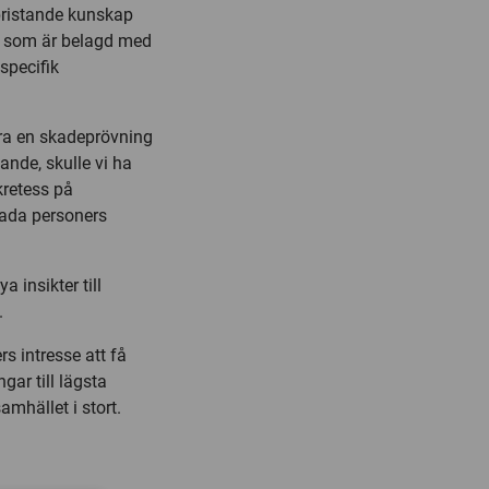
bristande kunskap
en som är belagd med
specifik
ra en skadeprövning
nde, skulle vi ha
kretess på
kada personers
insikter till
.
rs intresse att få
gar till lägsta
amhället i stort.