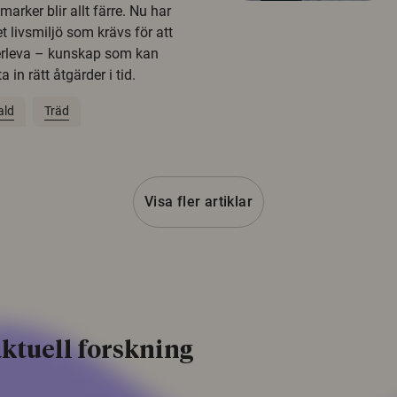
rker blir allt färre. Nu har
t livsmiljö som krävs för att
erleva – kunskap som kan
 in rätt åtgärder i tid.
ald
Träd
Visa fler artiklar
ktuell forskning