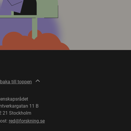
lbaka till toppen
tenskapsrådet
ntverkargatan 11 B
2 21 Stockholm
post:
red@forskning.se