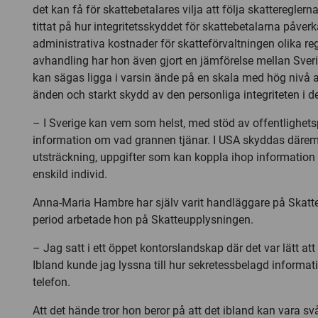
det kan få för skattebetalares vilja att följa skatteregler
tittat på hur integritetsskyddet för skattebetalarna påver
administrativa kostnader för skatteförvaltningen olika reg
avhandling har hon även gjort en jämförelse mellan Sve
kan sägas ligga i varsin ände på en skala med hög nivå a
änden och starkt skydd av den personliga integriteten i d
– I Sverige kan vem som helst, med stöd av offentlighetsp
information om vad grannen tjänar. I USA skyddas däremot
utsträckning, uppgifter som kan koppla ihop informatio
enskild individ.
Anna-Maria Hambre har själv varit handläggare på Skatte
period arbetade hon på Skatteupplysningen.
– Jag satt i ett öppet kontorslandskap där det var lätt att
Ibland kunde jag lyssna till hur sekretessbelagd informat
telefon.
Att det hände tror hon beror på att det ibland kan vara svår