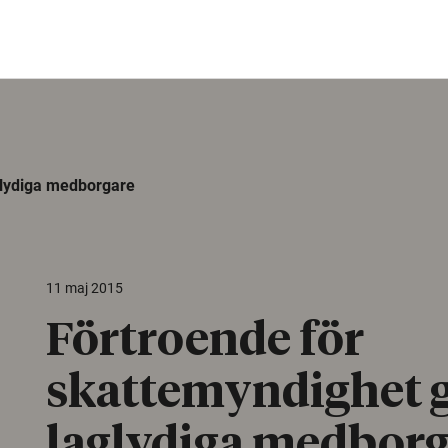
glydiga medborgare
11 maj 2015
Förtroende för
skattemyndighet 
laglydiga medbor