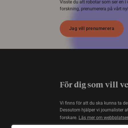
Visste du att robotar som ser en 
forskning, prenumerera på vårt ny
Jag vill prenumerera
För dig som vill v
Vi finns för att du ska kunna ta d
Dessutom hjälper vi journalister 
forskare.
Läs mer om webbplatse