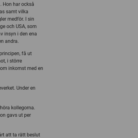
na. Hon har också
kas samt vilka
ler medför. I sin
rige och USA, som
v insyn i den ena
en andra.
rincipen, få ut
, i större
n om inkomst med en
verket. Under en
 höra kollegorna.
ion gavs ut per
t att ta rätt beslut