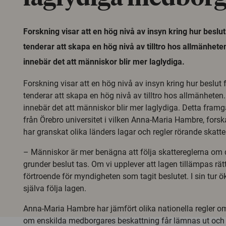
Forskning visar att en hög nivå av insyn kring hur beslu
tenderar att skapa en hög nivå av tilltro hos allmänhete
innebär det att människor blir mer laglydiga.
Forskning visar att en hög nivå av insyn kring hur beslut 
tenderar att skapa en hög nivå av tilltro hos allmänheten.
innebär det att människor blir mer laglydiga. Detta fram
från Örebro universitet i vilken Anna-Maria Hambre, forska
har granskat olika länders lagar och regler rörande skatte
– Människor är mer benägna att följa skattereglerna om d
grunder beslut tas. Om vi upplever att lagen tillämpas rättv
förtroende för myndigheten som tagit beslutet. I sin tur öka
själva följa lagen.
Anna-Maria Hambre har jämfört olika nationella regler o
om enskilda medborgares beskattning får lämnas ut och 