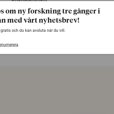
Kontaktinformation
För mer information kontakta: Anna-Maria Hambre 019-3
ps om ny forskning tre gånger i
67
n med vårt nyhetsbrev!
 gratis och du kan avsluta när du vill.
warning
Denna artikel är några år gammal och det kan finnas
samma ämne. Använd gärna vår sökfunktion!
renumerera