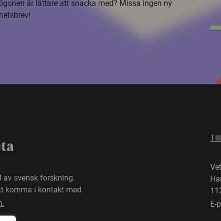
i ögonen är lättare att snacka med? Missa ingen ny
hetsbrev!
Til
eta
Ve
el av svensk forskning.
Ha
att komma i kontakt med
11
n.
E-