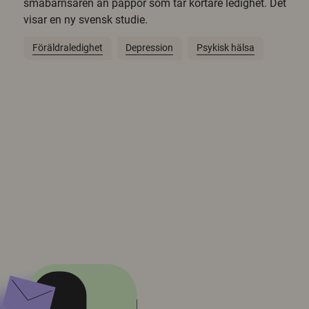
småbarnsåren än pappor som tar kortare ledighet. Det
visar en ny svensk studie.
Föräldraledighet
Depression
Psykisk hälsa