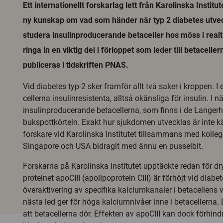
Ett internationellt forskarlag lett från Karolinska Instit
ny kunskap om vad som händer när typ 2 diabetes utve
studera insulinproducerande betaceller hos möss i realt
ringa in en viktig del i förloppet som leder till betacelle
publiceras i tidskriften PNAS.
Vid diabetes typ-2 sker framför allt två saker i kroppen. I e
cellerna insulinresistenta, alltså okänsliga för insulin. I 
insulinproducerande betacellerna, som finns i de Langerh
bukspottkörteln. Exakt hur sjukdomen utvecklas är inte k
forskare vid Karolinska Institutet tillsammans med kolle
Singapore och USA bidragit med ännu en pusselbit.
Forskarna på Karolinska Institutet upptäckte redan för dry
proteinet apoCIII (apolipoprotein CIII) är förhöjt vid diabete
överaktivering av specifika kalciumkanaler i betacellens 
nästa led ger för höga kalciumnivåer inne i betacellerna. D
att betacellerna dör. Effekten av apoCIII kan dock förhin