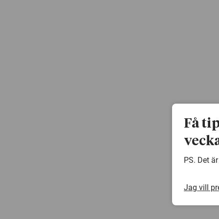
Få ti
vecka
PS. Det är
Jag vill p