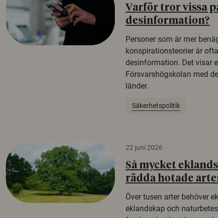
Varför tror vissa p
desinformation?
Personer som är mer benäg
konspirationsteorier är oft
desinformation. Det visar e
Försvarshögskolan med del
länder.
Säkerhetspolitik
22 juni 2026
Så mycket eklandsk
rädda hotade arte
Över tusen arter behöver e
eklandskap och naturbetesma