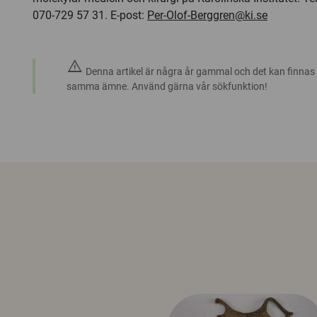
070-729 57 31. E-post:
Per-Olof-Berggren@ki.se
warning
Denna artikel är några år gammal och det kan finnas
samma ämne. Använd gärna vår sökfunktion!