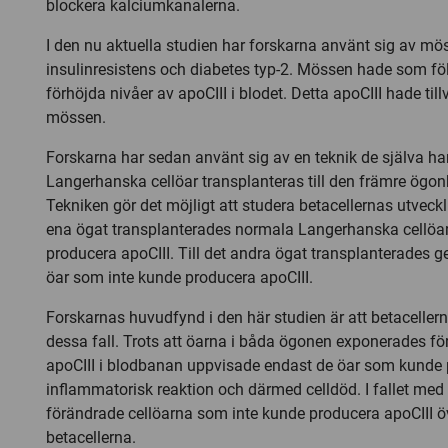
blockera kalciumkanalerna.
I den nu aktuella studien har forskarna använt sig av m
insulinresistens och diabetes typ-2. Mössen hade som f
förhöjda nivåer av apoCIII i blodet. Detta apoCIII hade till
mössen.
Forskarna har sedan använt sig av en teknik de själva har
Langerhanska cellöar transplanteras till den främre ög
Tekniken gör det möjligt att studera betacellernas utvecklin
ena ögat transplanterades normala Langerhanska cellö
producera apoCIII. Till det andra ögat transplanterades g
öar som inte kunde producera apoCIII.
Forskarnas huvudfynd i den här studien är att betacellern
dessa fall. Trots att öarna i båda ögonen exponerades fö
apoCIII i blodbanan uppvisade endast de öar som kunde 
inflammatorisk reaktion och därmed celldöd. I fallet med
förändrade cellöarna som inte kunde producera apoCIII ö
betacellerna.