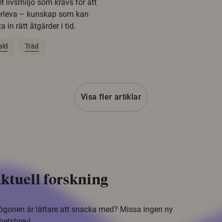
t livsmiljö som krävs för att
erleva – kunskap som kan
 in rätt åtgärder i tid.
ald
Träd
Visa fler artiklar
ktuell forskning
i ögonen är lättare att snacka med? Missa ingen ny
hetsbrev!