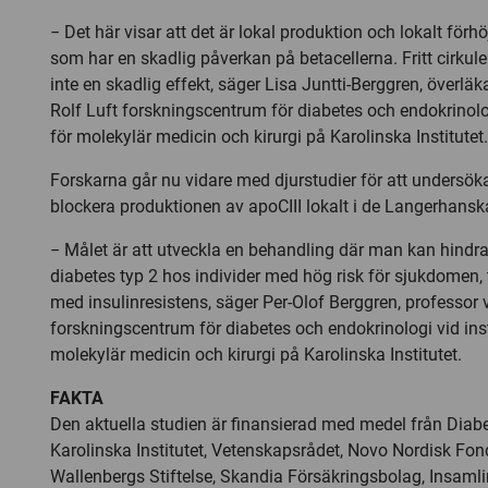
− Det här visar att det är lokal produktion och lokalt förh
som har en skadlig påverkan på betacellerna. Fritt cirkul
inte en skadlig effekt, säger Lisa Juntti-Berggren, överlä
Rolf Luft forskningscentrum för diabetes och endokrinolog
för molekylär medicin och kirurgi på Karolinska Institutet.
Forskarna går nu vidare med djurstudier för att undersök
blockera produktionen av apoCIII lokalt i de Langerhansk
− Målet är att utveckla en behandling där man kan hindr
diabetes typ 2 hos individer med hög risk för sjukdomen,
med insulinresistens, säger Per-Olof Berggren, professor v
forskningscentrum för diabetes och endokrinologi vid inst
molekylär medicin och kirurgi på Karolinska Institutet.
FAKTA
Den aktuella studien är finansierad med medel från Diab
Karolinska Institutet, Vetenskapsrådet, Novo Nordisk Fon
Wallenbergs Stiftelse, Skandia Försäkringsbolag, Insamli