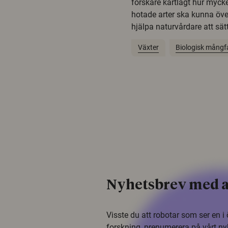
forskare kartlagt hur mycke
hotade arter ska kunna öv
hjälpa naturvårdare att sätta
Växter
Biologisk mångf
Nyhetsbrev med a
Visste du att robotar som ser en 
forskning, prenumerera på vårt ny