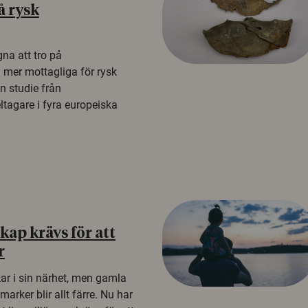
å rysk
na att tro på
a mer mottagliga för rysk
n studie från
tagare i fyra europeiska
ap krävs för att
r
kar i sin närhet, men gamla
rker blir allt färre. Nu har