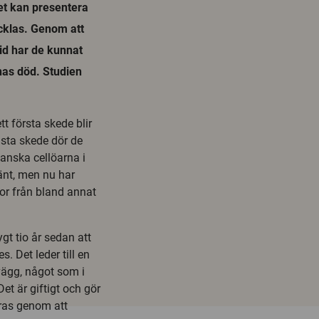
utet kan presentera
cklas. Genom att
id har de kunnat
rnas död. Studien
tt första skede blir
nästa skede dör de
anska cellöarna i
änt, men nu har
gor från bland annat
gt tio år sedan att
s. Det leder till en
vägg, något som i
et är giftigt och gör
dras genom att