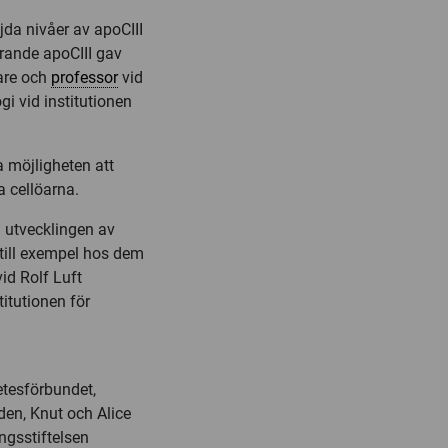
öjda nivåer av apoCIII
erande apoCIII gav
kare och
professor
vid
i vid institutionen
a möjligheten att
a cellöarna.
a utvecklingen av
 till exempel hos dem
id Rolf Luft
itutionen för
etesförbundet,
den, Knut och Alice
ngsstiftelsen