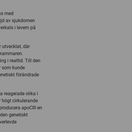
öss med
öljd av sjukdomen
verkats i levern på
 utvecklat, där
onkammaren.
g i realtid. Till den
ar som kunde
enetiskt förändrade
a reagerade olika i
r högt cirkulerande
producera apoCIII en
 den genetiskt
verlevde