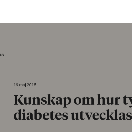
as
19 maj 2015
Kunskap om hur ty
diabetes utveckla