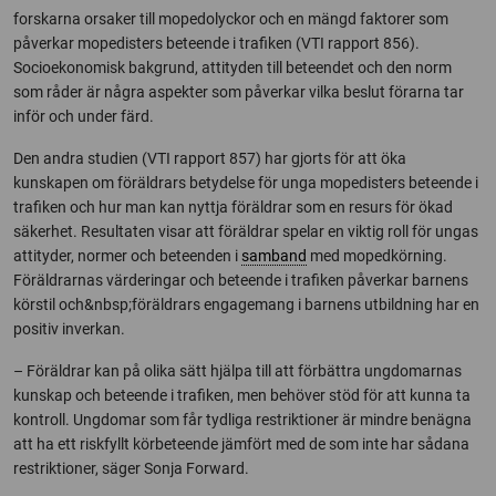
forskarna orsaker till mopedolyckor och en mängd faktorer som
påverkar mopedisters beteende i trafiken (VTI rapport 856).
Socioekonomisk bakgrund, attityden till beteendet och den norm
som råder är några aspekter som påverkar vilka beslut förarna tar
inför och under färd.
Den andra studien (VTI rapport 857) har gjorts för att öka
kunskapen om föräldrars betydelse för unga mopedisters beteende i
trafiken och hur man kan nyttja föräldrar som en resurs för ökad
säkerhet. Resultaten visar att föräldrar spelar en viktig roll för ungas
attityder, normer och beteenden i
samband
med mopedkörning.
Föräldrarnas värderingar och beteende i trafiken påverkar barnens
körstil och&nbsp;föräldrars engagemang i barnens utbildning har en
positiv inverkan.
– Föräldrar kan på olika sätt hjälpa till att förbättra ungdomarnas
kunskap och beteende i trafiken, men behöver stöd för att kunna ta
kontroll. Ungdomar som får tydliga restriktioner är mindre benägna
att ha ett riskfyllt körbeteende jämfört med de som inte har sådana
restriktioner, säger Sonja Forward.