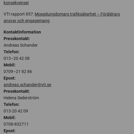
konsekvenser
VTI rapport 857:
Mopedungdomars trafiksäkerhet – Föräldrars
ansvar och engagemang
Kontaktinformation
Presskontakt:
Andreas Schander
Telefon:
013–20 42 08
Mobil:
0709–21 82 86
Epost:
andreas.schander@vti.se
Presskontakt:
Helena Sederström
Telefon:
013-20 42 09
Mobil:
0708-832711
Epost: