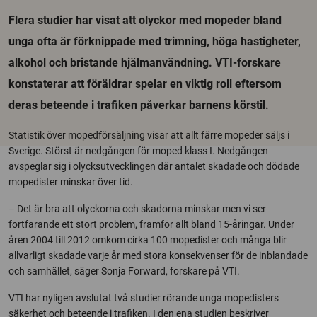
​Flera studier har visat att olyckor med mopeder bland
unga ofta är förknippade med trimning, höga hastigheter,
alkohol och bristande hjälmanvändning. VTI-forskare
konstaterar att föräldrar spelar en viktig roll eftersom
deras beteende i trafiken påverkar barnens körstil.
Statistik över mopedförsäljning visar att allt färre mopeder säljs i
Sverige. Störst är nedgången för moped klass I. Nedgången
avspeglar sig i olycksutvecklingen där antalet skadade och dödade
mopedister minskar över tid.
– Det är bra att olyckorna och skadorna minskar men vi ser
fortfarande ett stort problem, framför allt bland 15-åringar. Under
åren 2004 till 2012 omkom cirka 100 mopedister och många blir
allvarligt skadade varje år med stora konsekvenser för de inblandade
och samhället, säger Sonja Forward, forskare på VTI.
VTI har nyligen avslutat två studier rörande unga mopedisters
säkerhet och beteende i trafiken. I den ena studien beskriver