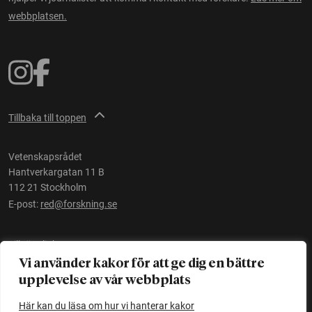
webbplatsen.
Tillbaka till toppen
Vetenskapsrådet
Hantverkargatan 11 B
112 21 Stockholm
E-post:
red@forskning.se
Tillgänglighet
Vi använder kakor för att ge dig en bättre
upplevelse av vår webbplats
Ett initiativ av
Vetenskapsrådet
Här kan du läsa om hur vi hanterar kakor