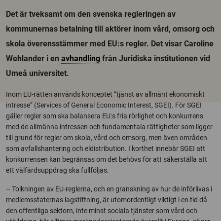
Det är tveksamt om den svenska regleringen av
kommunernas betalning till aktörer inom vård, omsorg och
skola överensstämmer med EU:s regler. Det visar Caroline
Wehlander i en
avhandling
från Juridiska institutionen vid
Umeå universitet.
Inom EU-rätten används konceptet “tjänst av allmänt ekonomiskt
intresse” (Services of General Economic Interest, SGEI). För SGEI
gäller regler som ska balansera EU:s fria rörlighet och konkurrens
med de allmänna intressen och fundamentala rättigheter som ligger
till grund för regler om skola, vård och omsorg, men även områden
som avfallshantering och eldistribution. I korthet innebär SGEI att
konkurrensen kan begränsas om det behövs för att säkerställa att
ett välfärdsuppdrag ska fullföljas.
– Tolkningen av EU-reglerna, och en granskning av hur de införlivas i
medlemsstaternas lagstiftning, är utomordentligt viktigt i en tid då
den offentliga sektorn, inte minst sociala tjänster som vård och