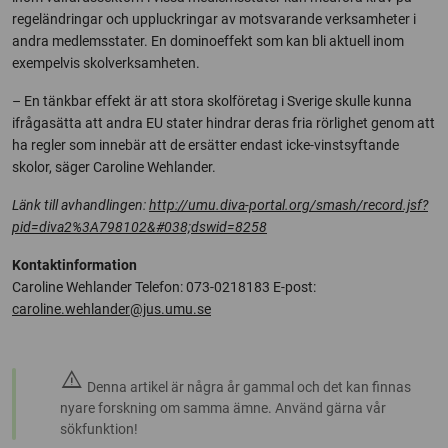
regeländringar och uppluckringar av motsvarande verksamheter i
andra medlemsstater. En dominoeffekt som kan bli aktuell inom
exempelvis skolverksamheten.
– En tänkbar effekt är att stora skolföretag i Sverige skulle kunna
ifrågasätta att andra EU stater hindrar deras fria rörlighet genom att
ha regler som innebär att de ersätter endast icke-vinstsyftande
skolor, säger Caroline Wehlander.
Länk till avhandlingen:
http://umu.diva-portal.org/smash/record.jsf?
pid=diva2%3A798102&#038;dswid=8258
Kontaktinformation
Caroline Wehlander Telefon: 073-0218183 E-post:
caroline.wehlander@jus.umu.se
warning
Denna artikel är några år gammal och det kan finnas
nyare forskning om samma ämne. Använd gärna vår
sökfunktion!