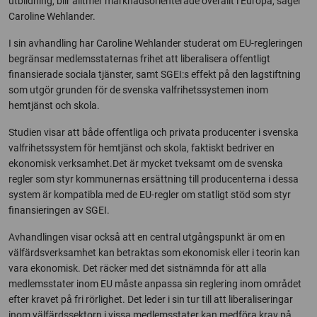
utbildning, blir alltmer marknadsorienterade överallt i Europa, säger
Caroline Wehlander.
I sin avhandling har Caroline Wehlander studerat om EU-regleringen
begränsar medlemsstaternas frihet att liberalisera offentligt
finansierade sociala tjänster, samt SGEI:s effekt på den lagstiftning
som utgör grunden för de svenska valfrihetssystemen inom
hemtjänst och skola.
Studien visar att både offentliga och privata producenter i svenska
valfrihetssystem för hemtjänst och skola, faktiskt bedriver en
ekonomisk verksamhet.Det är mycket tveksamt om de svenska
regler som styr kommunernas ersättning till producenterna i dessa
system är kompatibla med de EU-regler om statligt stöd som styr
finansieringen av SGEI.
Avhandlingen visar också att en central utgångspunkt är om en
välfärdsverksamhet kan betraktas som ekonomisk eller i teorin kan
vara ekonomisk. Det räcker med det sistnämnda för att alla
medlemsstater inom EU måste anpassa sin reglering inom området
efter kravet på fri rörlighet. Det leder i sin tur till att liberaliseringar
inom välfärdssektorn i vissa medlemsstater kan medföra krav på