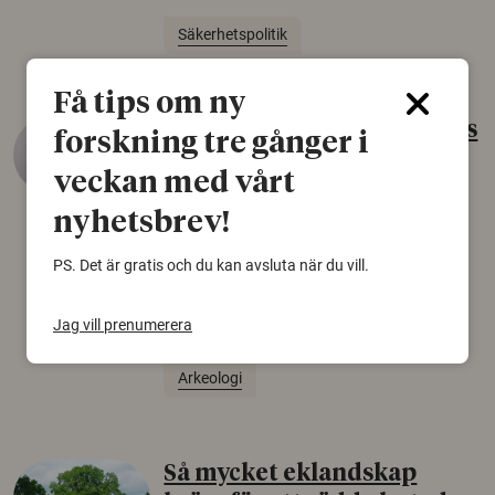
Säkerhetspolitik
Få tips om ny
Gammalt skinn var Sveriges
forskning tre gånger i
äldsta sko
veckan med vårt
22 juni 2026
nyhetsbrev!
Det som arkeologer länge trodde var en
björnfäll visar sig vara delar av en 2000 år
PS. Det är gratis och du kan avsluta när du vill.
gammal sko. Fyndet bär spår av romerskt
skomode och beskrivs som mycket ovanligt i
Jag vill prenumerera
Norden.
Arkeologi
Så mycket eklandskap