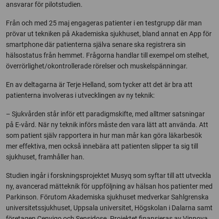
ansvarar för pilotstudien.
Från och med 25 maj engageras patienter i en testgrupp där man
prövar ut tekniken på Akademiska sjukhuset, bland annat en App för
smartphone där patienterna själva senare ska registrera sin
hälsostatus från hemmet. Frågorna handlar till exempel om stelhet,
överrörlighet/okontrollerade rörelser och muskelspänningar.
En av deltagarna är Terje Helland, som tycker att det är bra att
patienterna involveras i utvecklingen av ny teknik:
– Sjukvården står inför ett paradigmskifte, med alltmer satsningar
på E-vård. När ny teknik införs måste den vara lätt att använda. Att
som patient själv rapportera in hur man mår kan göra läkarbesök
mer effektiva, men också innebära att patienten slipper ta sig till
sjukhuset, framhåller han.
Studien ingår i forskningsprojektet Musyq som syftar till att utveckla
ny, avancerad mätteknik för uppföljning av hälsan hos patienter med
Parkinson. Förutom Akademiska sjukhuset medverkar Sahlgrenska
universitetssjukhuset, Uppsala universitet, Högskolan i Dalarna samt
företagen Cenvigo och Sensidose. Projektet finansieras av Vinnova