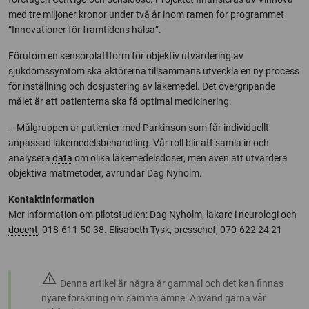
med tre miljoner kronor under två år inom ramen för programmet
”Innovationer för framtidens hälsa”.
Förutom en sensorplattform för objektiv utvärdering av
sjukdomssymtom ska aktörerna tillsammans utveckla en ny process
för inställning och dosjustering av läkemedel. Det övergripande
målet är att patienterna ska få optimal medicinering.
– Målgruppen är patienter med Parkinson som får individuellt
anpassad läkemedelsbehandling. Vår roll blir att samla in och
analysera
data
om olika läkemedelsdoser, men även att utvärdera
objektiva mätmetoder, avrundar Dag Nyholm.
Kontaktinformation
Mer information om pilotstudien: Dag Nyholm, läkare i neurologi och
docent
, 018-611 50 38. Elisabeth Tysk, presschef, 070-622 24 21
warning
Denna artikel är några år gammal och det kan finnas
nyare forskning om samma ämne. Använd gärna vår