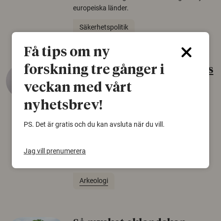
europeiska länder.
Säkerhetspolitik
Få tips om ny
forskning tre gånger i
Gammalt skinn var Sveriges
äldsta sko
veckan med vårt
22 juni 2026
nyhetsbrev!
Det som arkeologer länge trodde var en
PS. Det är gratis och du kan avsluta när du vill.
björnfäll visar sig vara delar av en 2000 år
gammal sko. Fyndet bär spår av romerskt
skomode och beskrivs som mycket ovanligt i
Jag vill prenumerera
Norden.
Arkeologi