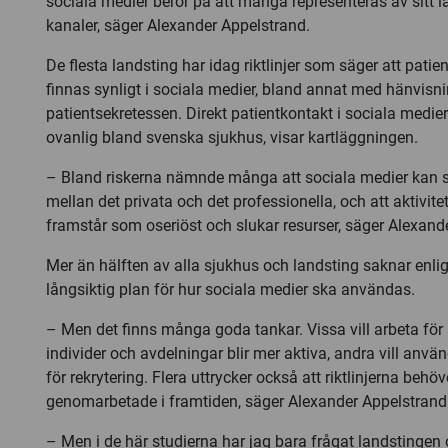
sociala medier beror på att många representeras av sitt l
kanaler, säger Alexander Appelstrand.
De flesta landsting har idag riktlinjer som säger att patie
finnas synligt i sociala medier, bland annat med hänvisnin
patientsekretessen. Direkt patientkontakt i sociala medier
ovanlig bland svenska sjukhus, visar kartläggningen.
– Bland riskerna nämnde många att sociala medier kan 
mellan det privata och det professionella, och att aktivite
framstår som oseriöst och slukar resurser, säger Alexand
Mer än hälften av alla sjukhus och landsting saknar enli
långsiktig plan för hur sociala medier ska användas.
– Men det finns många goda tankar. Vissa vill arbeta för 
individer och avdelningar blir mer aktiva, andra vill anvä
för rekrytering. Flera uttrycker också att riktlinjerna behöv
genomarbetade i framtiden, säger Alexander Appelstrand
– Men i de här studierna har jag bara frågat landstingen