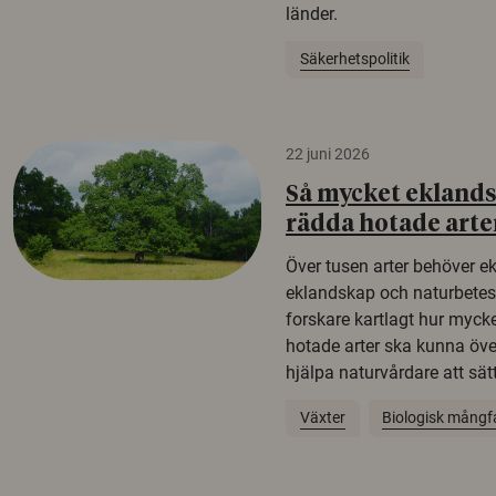
länder.
Säkerhetspolitik
22 juni 2026
Så mycket eklandsk
rädda hotade arte
Över tusen arter behöver e
eklandskap och naturbetesma
forskare kartlagt hur mycke
hotade arter ska kunna öv
hjälpa naturvårdare att sätta
Växter
Biologisk mångf