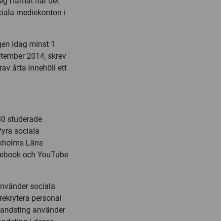
teg framåt när det
ciala mediekonton i
gen idag minst 1
tember 2014, skrev
av åtta innehöll ett
80 studerade
fyra sociala
ockholms Läns
acebook och YouTube
 använder sociala
 rekrytera personal
 landsting använder