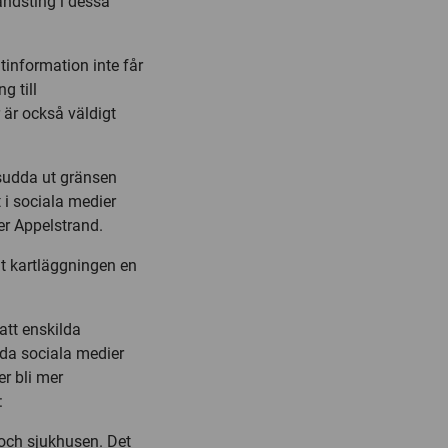
andsting i dessa
ntinformation inte får
g till
 är också väldigt
sudda ut gränsen
t i sociala medier
er Appelstrand.
gt kartläggningen en
att enskilda
nda sociala medier
er bli mer
:
 och sjukhusen. Det