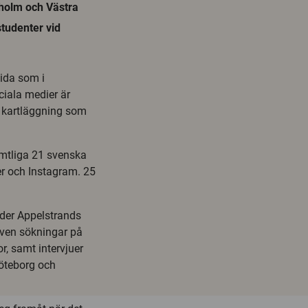
kholm och Västra
studenter vid
ida som i
ciala medier är
n kartläggning som
amtliga 21 svenska
r och Instagram. 25
nder Appelstrands
ven sökningar på
, samt intervjuer
Göteborg och