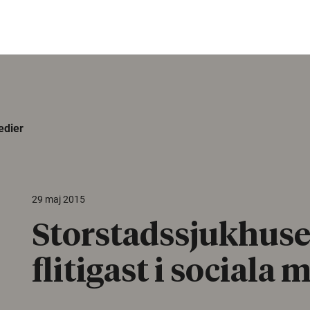
edier
29 maj 2015
Storstadssjukhus
flitigast i sociala 