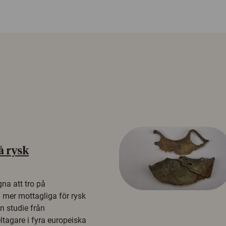
å rysk
na att tro på
a mer mottagliga för rysk
n studie från
tagare i fyra europeiska