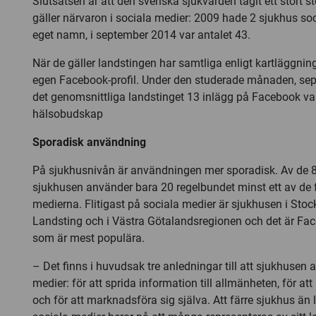
Slutsatsen är att den svenska sjukvården tagit ett stort s
gäller närvaron i sociala medier: 2009 hade 2 sjukhus so
eget namn, i september 2014 var antalet 43.
När de gäller landstingen har samtliga enligt kartläggnin
egen Facebook-profil. Under den studerade månaden, sep
det genomsnittliga landstinget 13 inlägg på Facebook var
hälsobudskap
Sporadisk användning
På sjukhusnivån är användningen mer sporadisk. Av de 
sjukhusen använder bara 20 regelbundet minst ett av de 
medierna. Flitigast på sociala medier är sjukhusen i St
Landsting och i Västra Götalandsregionen och det är F
som är mest populära.
– Det finns i huvudsak tre anledningar till att sjukhusen
medier: för att sprida information till allmänheten, för att
och för att marknadsföra sig själva. Att färre sjukhus än