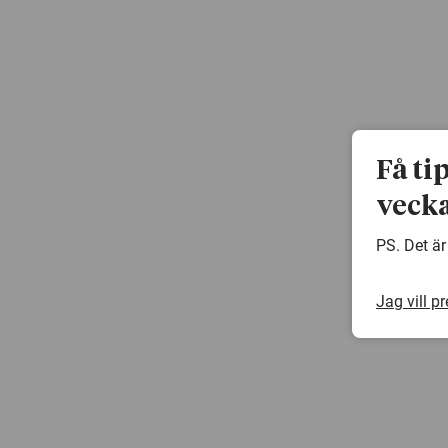
Få ti
vecka
PS. Det är
Jag vill p