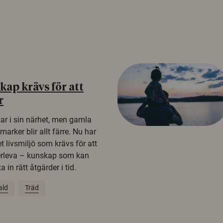
ap krävs för att
r
kar i sin närhet, men gamla
rker blir allt färre. Nu har
t livsmiljö som krävs för att
erleva – kunskap som kan
 in rätt åtgärder i tid.
ald
Träd