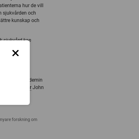
ienterna hur de vill
an sjukvården och
 bättre kunskap och
k sjukvård kan
ahlgrenska akademin
ledare:
doktor
John
08-628857
 nyare forskning om